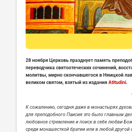
28 ноября Церковь празднует память преподо
переводчик
а
святоотеческих сочинений, восст
молитвы, мирно скончавшегося в Нямцкой
л
а
великом святом, взятый из издания
Atitudini
.
К сожалению, сегодня даже в монастырях духов
для преподобного Паисия это было главным дел
любовное стремление и поиск в себе любви Божи
среди монашесткой братии
или
в
любой другой