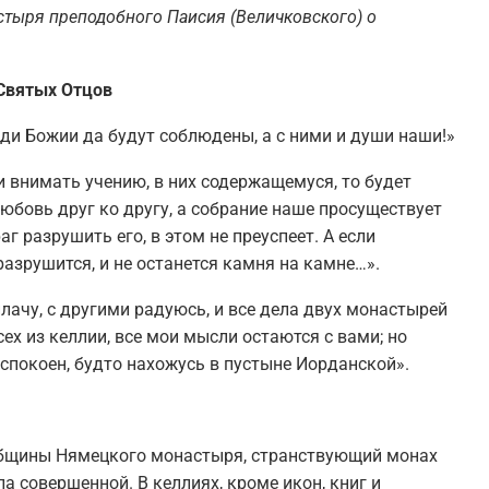
стыря
преподобного Паисия (Величковского) о
С
вятых
О
тцов
еди Божии да будут соблюдены, а с ними и души наши!»
и внимать учению, в них содержащемуся, то будет
юбовь друг ко другу, а собрание наше просуществует
аг разрушить его, в этом не преуспеет. А если
 разрушится, и не останется камня на камне…».
плачу, с другими радуюсь, и все дела двух монастырей
ех из келлии, все мои мысли остаются с вами; но
 спокоен, будто нахожусь в пустыне Иорданской».
общины Нямецкого монастыря, странствующий монах
 совершенной. В келлиях, кроме икон, книг и