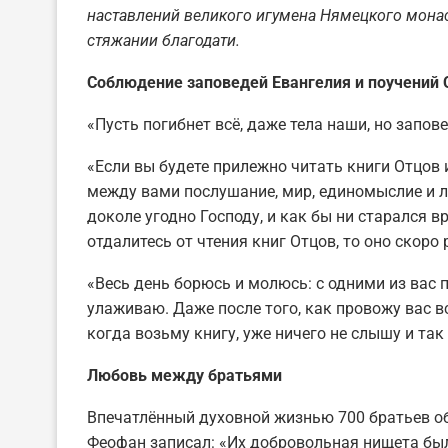
наставлений великого игумена Ням
ецкого мона
стяжании благодати.
Соблюдение заповедей Евангелия и
поучений
«Пусть погибнет всё, даже тела наши, но запов
«Если вы будете прилежно читать книги Отцов 
между вами послушание, мир, единомыслие и л
доколе угодно Господу, и как бы ни старался вр
отдалитесь от чтения книг Отцов, то оно скоро
«Весь день борюсь и молюсь: с одними из вас 
улаживаю. Даже после того, как провожу вас вс
когда возьму книгу, уже ничего не слышу и так
Любовь между братьями
Впечатлённый духовной жизнью 700 братьев 
Феофан записал: «Их добровольная нищета была