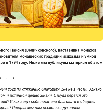
бного Паисия (Величковского),
наставника
монах
ов
,
ановител
я
монашеских традиций исихазма и умной
вре в 1794 году. Ниже мы публикуем материал об этом
* * *
ный труд по стяжанию благодати уже не
в чести
. Однако
ом и истинной целью жизни. Откуда берётся это
ей? И как ведут себя носители благодати в общине,
среде
? Предлагаем вам несколько духовных