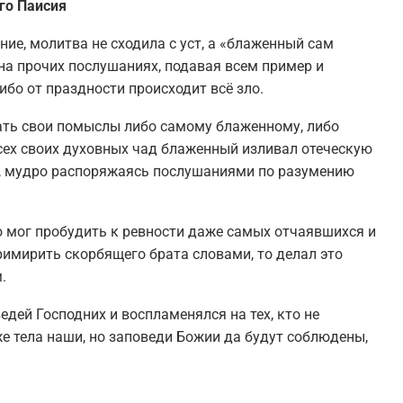
го Паисия
ие, молитва не сходила с уст, а «блаженный сам
 на прочих послушаниях, подавая всем пример и
ибо от праздности происходит всё зло.
ть свои помыслы либо самому блаженному, либо
сех своих духовных чад блаженный изливал отеческую
ю, мудро распоряжаясь послушаниями по разумению
 мог пробудить к ревности даже самых отчаявшихся и
римирить скорбящего брата словами, то делал это
.
дей Господних и воспламенялся на тех, кто не
же тела наши, но заповеди Божии да будут соблюдены,