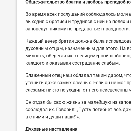
Общежительство
братии и любовь преподобно
Во время всех послушаний соблюдалось молчан
выходил с братией и трудился с ней на полях и
заповедуя никому не предаваться праздности, 
Каждый вечер братия должна была исповедова
духовным отцам, назначенным для этого. На в
милость, оберегая их с нелицемерной любовь
каждого и оказывая сострадание слабым.
Блаженный отец наш обладал таким даром, что
утешить даже самых слёзных. Если он не мог п
слезами: никто не уходил от него неисцелённым
Он отдал бы свою жизнь за малейшую из запове
соблюдал их. Говорил: „Пусть погибнет всё, да
а с ними и души наши!”».
Духовные
наставления