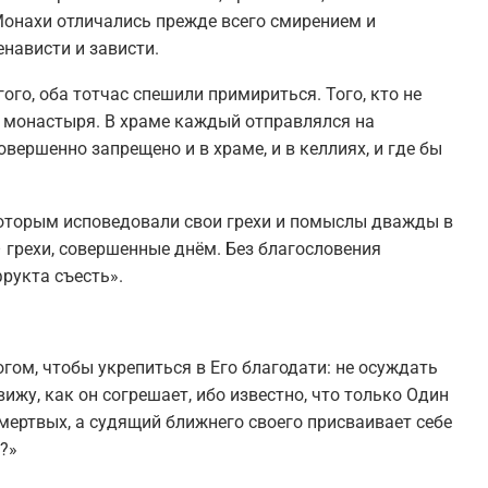
 Монахи отличались прежде всего смирением и
енависти и зависти.
гого, оба тотчас спешили примириться. Того, кто не
з монастыря. В храме каждый отправлялся на
вершенно запрещено и в храме, и в келлиях, и где бы
которым исповедовали свои грехи и помыслы дважды в
 грехи, совершенные днём. Без благословения
фрукта съесть».
огом, чтобы укрепиться в Его благодати: не осуждать
ижу, как он согрешает, ибо известно, что только Один
мертвых, а судящий ближнего своего присваивает себе
?»