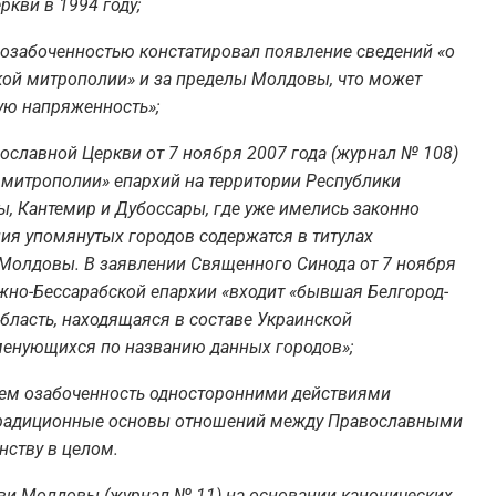
кви в 1994 году;
с озабоченностью констатировал появление сведений «о
кой митрополии» и за пределы Молдовы, что может
ую напряженность»;
ославной Церкви от 7 ноября 2007 года (журнал № 108)
й митрополии» епархий на территории Республики
ы, Кантемир и Дубоссары, где уже имелись законно
ия упомянутых городов содержатся в титулах
Молдовы. В заявлении Священного Синода от 7 ноября
Южно-Бессарабской епархии «входит «бывшая Белгород-
область, находящаяся в составе Украинской
енующихся по названию данных городов»;
шем озабоченность односторонними действиями
традиционные основы отношений между Православными
нству в целом.
ви Молдовы (журнал № 11) на основании канонических