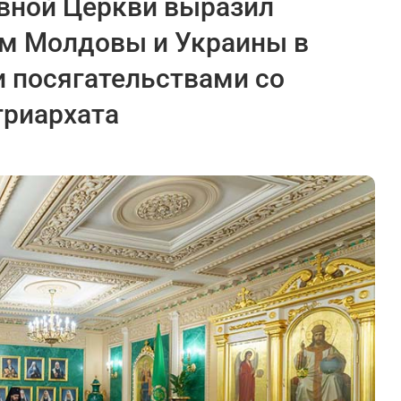
вной Церкви выразил
м Молдовы и Украины в
и посягательствами со
триархата