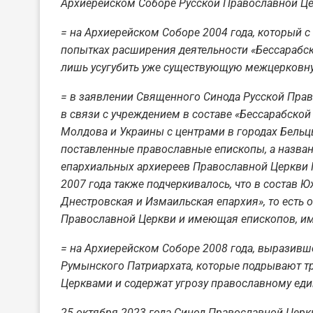
Архиерейском Соборе Русской Православной Цер
= на Архиерейском Соборе 2004 года, который 
попытках расширения деятельности «Бессарабс
лишь усугубить уже существующую межцерковн
= в заявлении Священного Синода Русской Прав
в связи с учреждением в составе «Бессарабско
Молдова и Украины с центрами в городах Бельц
поставленные православные епископы, а назван
епархиальных архиереев Православной Церкви 
2007 года также подчеркивалось, что в состав 
Днестровская и Измаильская епархия», то есть 
Православной Церкви и имеющая епископов, им
= на Архиерейском Соборе 2008 года, выразив
Румынского Патриархата, которые подрывают 
Церквами и содержат угрозу православному еди
25 октября 2023 года Синод Православной Церк