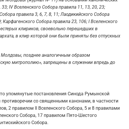
33; IV Вселенского Собора правила 11, 13, 20, 23;
обора правила 3, 6, 7, 8, 11; Лаодикийского Собора
; Карфагенского Собора правила 23, 106; I Вселенского
шестерых клириков, своевольно перешедших в
хата, в клир которой они были приняты без отпускных
 Молдовы, позднее аналогичным образом
скую митрополию», запрещены в служении впредь до
что упомянутые постановления Синода Румынской
 противоречии со священными канонами, в частности
лов, 2 правилом II Вселенского Собора, 5 и 8 правилами
селенского Собора, 17 правилом Пято-Шестого
Антиохийского Собора.