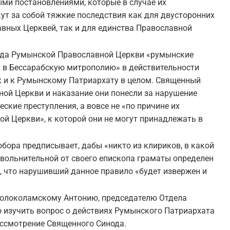
ми постановлениями, которые в случае их
ут за собой тяжкие последствия как для двусторонних
вных Церквей, так и для единства Православной
нода Румынской Православной Церкви «румынские
в Бессарабскую митрополию» в действительности
к и к Румынскому Патриархату в целом. Священный
ной Церкви и наказание они понесли за нарушение
ские преступления, а вовсе не «по причине их
й Церкви», к которой они не могут принадлежать в
обора предписывает, дабы «никто из клириков, в какой
 увольнительной от своего епископа граматы определен
м, что нарушивший данное правило «будет извержен и
олоколамскому Антонию, председателю Отдела
о изучить вопрос о действиях Румынского Патриархата
ассмотрение Священного Синода.