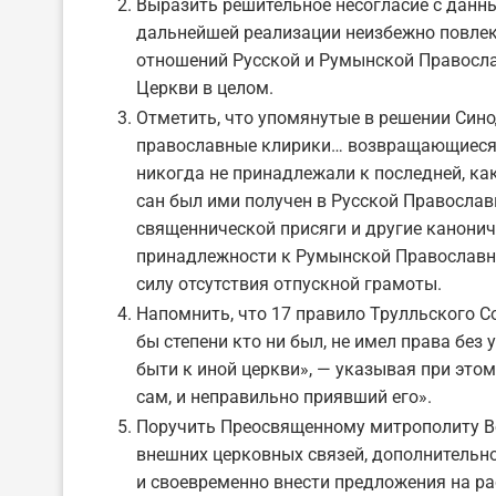
Выразить решительное несогласие с данны
дальнейшей реализации неизбежно повлек
отношений Русской и Румынской Правосла
Церкви в целом.
Отметить, что упомянутые в решении Си
православные клирики… возвращающиеся 
никогда не принадлежали к последней, ка
сан был ими получен в Русской Православ
священнической присяги и другие канониче
принадлежности к Румынской Православно
силу отсутствия отпускной грамоты.
Напомнить, что 17 правило Трулльского С
бы степени кто ни был, не имел права без
быти к иной церкви», — указывая при это
сам, и неправильно приявший его».
Поручить Преосвященному митрополиту В
внешних церковных связей, дополнительн
и своевременно внести предложения на р