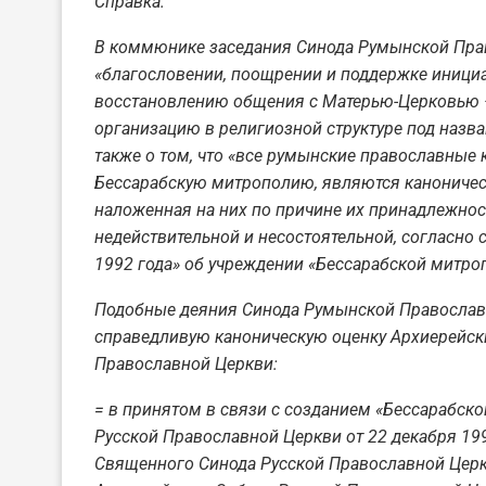
Справка:
В коммюнике заседания Синода Румынской Прав
«благословении, поощрении и поддержке иници
восстановлению общения с Матерью-Церковью 
организацию в религиозной структуре под назв
также о том, что «все румынские православные
Бессарабскую митрополию, являются каноничес
наложенная на них по причине их принадлежнос
недействительной и несостоятельной, согласно
1992 года» об учреждении «Бессарабской митро
Подобные деяния Синода Румынской Православн
справедливую каноническую оценку Архиерейск
Православной Церкви:
= в принятом в связи с созданием «Бессарабс
Русской Православной Церкви от 22 декабря 199
Священного Синода Русской Православной Церк