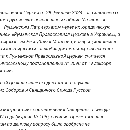
ославной Церкви от 29 февраля 2024 года заявлено о
атив румынских православных общин Украины по
— Румынским Патриархатом через их юридическую
анием «Румынская Православная Церковь в Украине»», а
 клирики… из Республики Молдова, возвращающиеся в
кими клириками… а любая дисциплинарная санкция,
ти к Румынской Православной Церкви, считается
 синодальному постановлению № 8090 от 19 декабря
полии».
ой Церкви ранее неоднократно получали
их Соборов и Священного Синода Русской
кой митрополии» постановлении Священного Синода
2 года (журнал № 105); позиция Предстоятеля и
ви по данному вопросу была одобрена на