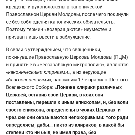
крещены и рукоположены в канонической
Православной Церкви Молдовы, после чего покинули
ее без соблюдения канонических обязательств.
Поэтому термин «возвращаются» неуместен и
призван лишь ввести в заблуждение.
В связи с утверждением, что священники,
покинувшие Православную Церковь Молдовы (ПЦМ)
и принятые в «Бессарабскую митрополию», являются
«каноническими клириками»
, а их верующие –
«благословенными»
, напомним 17-е правило Шестого
Вселенского Собора:
«Понеже клирики различных
Церквей, оставив свои Церкви, в коих они
поставлены, перешли к иным епископам, и, без воли
своего епископа, определены в чужих Церквах, и
чрез сие они оказываются непокоривыми: того ради
определяем, дабы… никто из клириков, в какой бы
степени кто ни был, не имел права, без