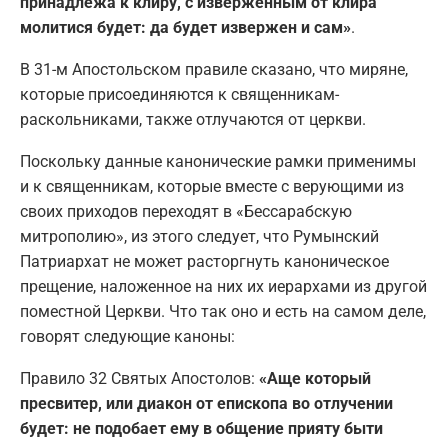
принадлежа к клиру, с изверженным от клира
молитися будет: да будет извержен и сам»
.
В 31-м Апостольском правиле сказано, что миряне,
которые присоединяются к священникам-
раскольниками, также отлучаются от церкви.
Поскольку данные канонические рамки применимы
и к священникам, которые вместе с верующими из
своих приходов переходят в «Бессарабскую
митрополию», из этого следует, что Румынский
Патриархат не может расторгнуть каноническое
прещение, наложенное на них их иерархами из другой
поместной Церкви. Что так оно и есть на самом деле,
говорят следующие каноны:
Правило 32 Святых Апостолов:
«Аще который
пресвитер, или диакон от епископа во отлучении
будет: не подобает ему в общение прияту быти