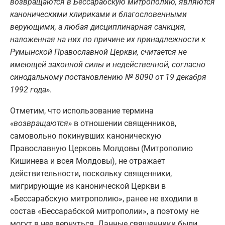
возвращаются в Бессарабскую митрополию, являются
каноническими клириками и благословенными
верующими, а любая дисциплинарная санкция,
наложенная на них по причине их принадлежности к
Румынской Православной Церкви, считается не
имеющей законной силы и недейственной, согласно
синодальному постановлению № 8090 от 19 декабря
1992 года»
.
Отметим, что использование термина
«возвращаются»
в отношении священников,
самовольно покинувших каноническую
Православную Церковь Молдовы (Митрополию
Кишинева и всея Молдовы), не отражает
действительности, поскольку священники,
мигрирующие из канонической Церкви в
«Бессарабскую митрополию», ранее не входили в
состав «Бессарабской митрополии», а поэтому не
могут в нее вернуться. Данные священники были