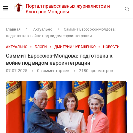
Портал православных журналистов и
блогеров Молдовы
Главная
Актуально
Саммит Евросоюз-Молдова:
подготовка к войне под видом евроинтеграции
АКТУАЛЬНО
БЛОГИ
ДМИТРИЙ ЧУБАШЕНКО
НОВОСТИ
Саммит Евросоюз-Молдова: подготовка к
войне под видом евроинтеграции
07.07.2025
0 комментариев
2180
просмотров