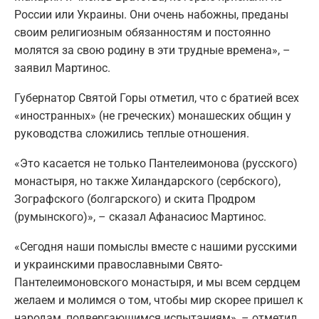
России или Украины. Они очень набожны, преданы
своим религиозным обязанностям и постоянно
молятся за свою родину в эти трудные времена», –
заявил Мартинос.
Губернатор Святой Горы отметил, что с братией всех
«иностранных» (не греческих) монашеских общин у
руководства сложились теплые отношения.
«Это касается не только Пантелеимонова (русского)
монастыря, но также Хиландарского (сербского),
Зографского (болгарского) и скита Продром
(румынского)», – сказал Афанасиос Мартинос.
«Сегодня наши помыслы вместе с нашими русскими
и украинскими православными Свято-
Пантелеимоновского монастыря, и мы всем сердцем
желаем и молимся о том, чтобы мир скорее пришел к
народам, подвергающимся испытаниям», – отметил