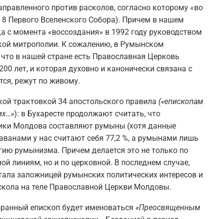
аправленного против расколов, согласно которому «во
 8 Первого Вселенского Собора). Причем в нашем
да с момента «воссоздания» в 1992 году руководством
ой митрополии. К сожалению, в Румынском
, что в нашей стране есть Православная Церковь
00 лет, и которая духовно и канонически связана с
ся, режут по живому.
кой трактовкой 34 апостольского правила
(«епископам
их…»
): в Бухаресте продолжают считать, что
ики Молдова составляют румыны (хотя данные
аванами у нас считают себя 77,2 %, а румынами лишь
гию румынизма. Причем делается это не только по
й линиям, но и по церковной. В последнем случае,
тала заложницей румынских политических интересов и
аскола на теле Православной Церкви Молдовы.
збранный епископ будет именоваться
«Преосвященным