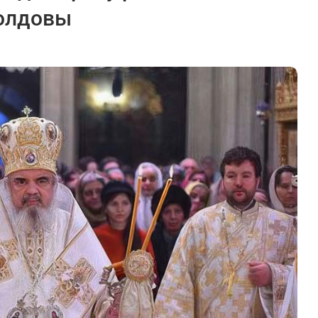
олдовы