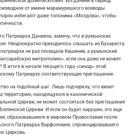
ишиневской архиепископии»
. Богданией в период
роизводное от имени марамурешкого воеводы
упорно избегают даже топонима «Молдова», чтобы
нтичности.
о Патриарха Даниила, замечу, что в румынских
дня. Неоднократно приходилось слышать из Бухареста
патриархи не раз посещали Кишинев, а румынский
«Бессарабскую митрополию», если она даже не может
 В итоге в начале текущего года «синод» этой
скому Патриарху соответствующее приглашение.
ство на подобный шаг. Лишь подчеркну, что визит
а территорию, находящуюся в канонической
альной Церкви, не может состояться без приглашения
Вселенской Церкви. И если он будет нарушен, это еще
ния, образовавшееся в мировом Православии после
льского Патриарха Варфоломея, спровоцировавшего
ую Церковь.