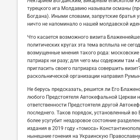
Нектарием Богданским, викарным епископом К
турецкого ига Молдавию называли османы (п
Богдана). Иными словами, запрутские братья 
ничто не напоминало о нашей молдавской иде
Что касается возможного визита Блаженнейшег
политических кругах эта тема всплыла не сего
возмущенные мнения такого рода: московские 
патриарх ни разу; для чего мы содержим там 
пригласить своего патриарха совершить визит?!
раскольнической организации направил Румын
Не берусь предсказать, решится ли Его Блажен
любого Предстоятеля Автокефальной Церкви н
ответственности Предстоятеля другой Автокеф
последнего. Таков порядок, установленный во 
более усугубит нездоровое состояние разделе
издания в 2019 году «томоса» Константинопо
нынешние гонения на Украинскую Православн