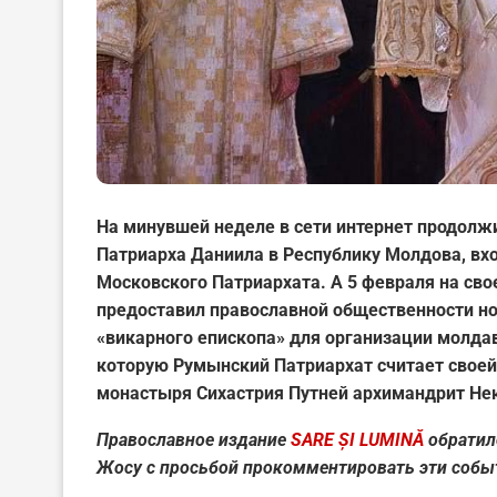
На минувшей неделе в сети интернет продол
Патриарха Даниила в Республику Молдова, вх
Московского Патриархата. А 5 февраля на св
предоставил православной общественности но
«викарного епископа» для организации молда
которую Румынский Патриархат считает своей
монастыря Сихастрия Путней архимандрит Нек
Православное издание
SARE ȘI LUMINĂ
обратил
Жосу с просьбой прокомментировать эти собы