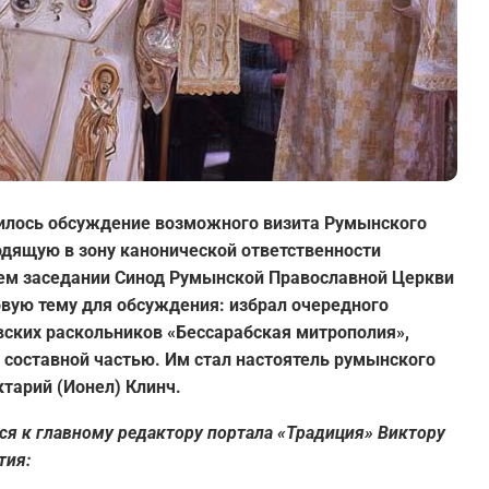
жилось обсуждение возможного визита Румынского
одящую в зону канонической ответственности
оем заседании Синод Румынской Православной Церкви
вую тему для обсуждения: избрал очередного
вских раскольников «Бессарабская митрополия»,
 составной частью. Им стал настоятель румынского
тарий (Ионел) Клинч.
ся к главному редактору портала «Традиция» Виктору
тия: