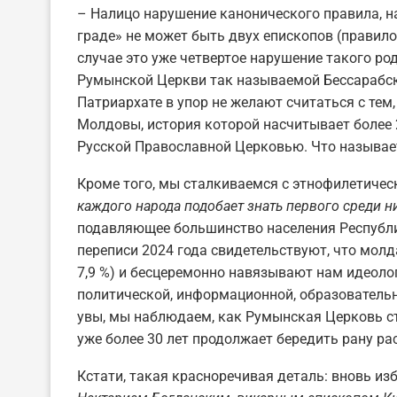
– Налицо нарушение канонического правила, н
граде» не может быть двух епископов (правило
случае это уже четвертое нарушение такого ро
Румынской Церкви так называемой Бессарабск
Патриархате в упор не желают считаться с тем
Молдовы, история которой насчитывает более 2
Русской Православной Церковью. Что называет
Кроме того, мы сталкиваемся с этнофилетичес
каждого народа подобает знать первого среди н
подавляющее большинство населения Республ
переписи 2024 года свидетельствуют, что молд
7,9 %) и бесцеремонно навязывают нам идеоло
политической, информационной, образовательно
увы, мы наблюдаем, как Румынская Церковь с
уже более 30 лет продолжает бередить рану р
Кстати, такая красноречивая деталь: вновь и