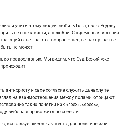
елию и учить этому людей, любить Бога, свою Родину,
оворить не о ненависти, а о любви. Современная история
ающий ответ на этот вопрос – нет, нет и еще раз нет.
 быть не может.
олько православных. Мы видим, что Суд Божий уже
 происходит.
ть антихристу и свое согласие служить дьяволу те
взгляд на взаимоотношения между полами, отрицают
твование таких понятий как «грех», «ересь»,
оду выбора и право жить по совести.
арю, используя амвон как место для политической