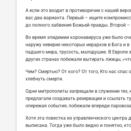
А если это входит в противоречие с нашей вер
вас два варианта. Первый – ищите компромисс
до полного забвения Божьей правды. Второй – 
Во время эпидемии коронавируса уже было оче
наружу неверие некоторых иерархов в Бога и в
падшего мира, трусость, малодушие. В Европе 
других странах побежали вытирать лжицы, «чт
Чем? Смертью? От кого? От того, Кто нас спас
хлебнуть смерти.
Одни митрополиты запрещали в служении тех, к
предлагали создавать резервации и ссылать туд
опережая события, побежали впереди паровоза
Хотя эта повестка из управленческого центра
выписана. Тогда уже было видно и понятно, кто