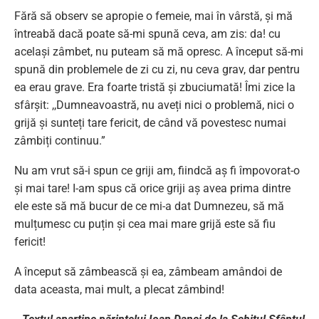
Fără să observ se apropie o femeie, mai în vârstă, și mă
întreabă dacă poate să-mi spună ceva, am zis: da! cu
același zâmbet, nu puteam să mă opresc. A început să-mi
spună din problemele de zi cu zi, nu ceva grav, dar pentru
ea erau grave. Era foarte tristă și zbuciumată! Îmi zice la
sfârșit: ,,Dumneavoastră, nu aveți nici o problemă, nici o
grijă și sunteți tare fericit, de când vă povestesc numai
zâmbiți continuu.”
Nu am vrut să-i spun ce griji am, fiindcă aș fi împovorat-o
și mai tare! I-am spus că orice griji aș avea prima dintre
ele este să mă bucur de ce mi-a dat Dumnezeu, să mă
mulțumesc cu puțin și cea mai mare grijă este să fiu
fericit!
A început să zâmbească și ea, zâmbeam amândoi de
data aceasta, mai mult, a plecat zâmbind!