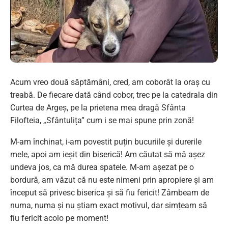
Acum vreo două săptămâni, cred, am coborât la oraș cu
treabă. De fiecare dată când cobor, trec pe la catedrala din
Curtea de Argeș, pe la prietena mea dragă Sfânta
Filofteia, „Sfântulița” cum i se mai spune prin zonă!
M-am închinat, i-am povestit puțin bucuriile și durerile
mele, apoi am ieșit din biserică! Am căutat să mă așez
undeva jos, ca mă durea spatele. M-am așezat pe o
bordură, am văzut că nu este nimeni prin apropiere și am
început să privesc biserica și să fiu fericit! Zâmbeam de
numa, numa și nu știam exact motivul, dar simțeam să
fiu fericit acolo pe moment!