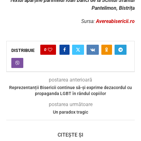
Textul aparține părintelui Ioan Danci de la Schitul Sfântul
Pantelimon, Bistrița
Sursa:
Avereabisericii.ro
0
DISTRIBUIE
postarea anterioară
Reprezentanții Bisericii continue să-și exprime dezacordul cu
propaganda LGBT în rândul copiilor
postarea următoare
Un paradox tragic
CITEȘTE ȘI