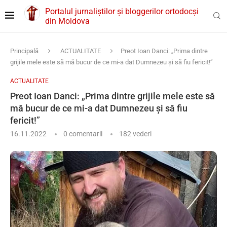
Portalul jurnaliștilor și bloggerilor ortodocși
din Moldova
Principală
ACTUALITATE
Preot Ioan Danci: „Prima dintre
grijile mele este să mă bucur de ce mi-a dat Dumnezeu și să fiu fericit!”
ACTUALITATE
Preot Ioan Danci: „Prima dintre grijile mele este să
mă bucur de ce mi-a dat Dumnezeu și să fiu
fericit!”
16.11.2022
0 comentarii
182
vederi