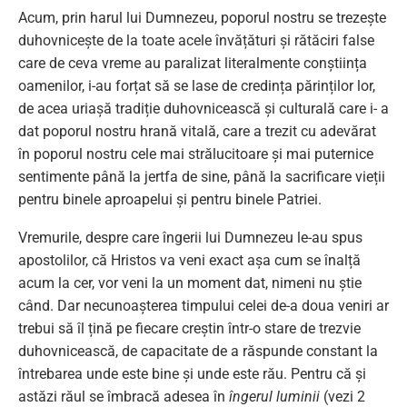
Acum, prin harul lui Dumnezeu, poporul nostru se trezește
duhovnicește de la toate acele învățături și rătăciri false
care de ceva vreme au paralizat literalmente conștiința
oamenilor, i-au forțat să se lase de credința părinților lor,
de acea uriașă tradiție duhovnicească și culturală care i- a
dat poporul nostru hrană vitală, care a trezit cu adevărat
în poporul nostru cele mai strălucitoare și mai puternice
sentimente până la jertfa de sine, până la sacrificare vieții
pentru binele aproapelui și pentru binele Patriei.
Vremurile, despre care îngerii lui Dumnezeu le-au spus
apostolilor, că Hristos va veni exact așa cum se înalță
acum la cer, vor veni la un moment dat, nimeni nu știe
când. Dar necunoașterea timpului celei de-a doua veniri ar
trebui să îl țină pe fiecare creștin într-o stare de trezvie
duhovnicească, de capacitate de a răspunde constant la
întrebarea unde este bine și unde este rău. Pentru că și
astăzi răul se îmbracă adesea în
îngerul luminii
(vezi 2