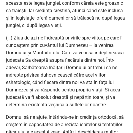
aceasta este legea junglei, conform căreia este groaznic
să trăiești. Iar credința creștină, atunci când este inclusă
și în legislație, oferă oamenilor să trăiască nu după legea
junglei, ci după legea vieții.
(…) Ziua de azi ne îndreaptă privirile spre viitor, pe care îl
cunoaștem prin cuvântul lui Dumnezeu – la venirea
Domnului și Mântuitorului Care va veni să îndeplinească
judecata Sa dreaptă asupra fiecăruia dintre noi. Într-
adevăr, Sărbătoarea Înălțării Domnului ar trebui să ne
îndrepte privirea duhovnicească către acel viitor
eshatologic, când fiecare dintre noi va sta în fața lui
Dumnezeu și va răspunde pentru propria viață. Și acea
judecată va fi absolut dreaptă și nepărtinitoare, și va
determina existența veșnică a sufletelor noastre.
Domnul să ne ajute, întărindu-ne în credința ortodoxă, să
creștem în capacitatea de a rezista ispitelor și tentațiilor
păcatului ale acestui veac. Astăzi, deschiderea multor