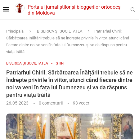
Portalul jurnaliștilor și bloggerilor ortodocși
din Moldova
Principală
BISERICA ȘI SOCIETATEA
Patriarhul Chiril:
Sărbătoarea Înălțării trebuie să ne îndrepte privirile în viitor, atunci când
fiecare dintre noi va veni în fața lui Dumnezeu și va da răspuns pentru
viața trăită
BISERICA ȘI SOCIETATEA
ȘTIRI
Patriarhul Chiril: Sărbătoarea Înălțării trebuie să ne
îndrepte privirile în viitor, atunci când fiecare dintre
noi va veni în fața lui Dumnezeu și va da răspuns
pentru viața trăită
26.05.2023
0 comentarii
93
vederi