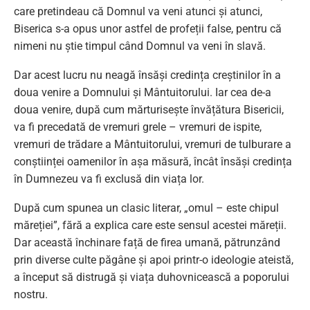
care pretindeau că Domnul va veni atunci și atunci,
Biserica s-a opus unor astfel de profeții false, pentru că
nimeni nu știe timpul când Domnul va veni în slavă.
Dar acest lucru nu neagă însăși credința creștinilor în a
doua venire a Domnului și Mântuitorului. Iar cea de-a
doua venire, după cum mărturisește învățătura Bisericii,
va fi precedată de vremuri grele – vremuri de ispite,
vremuri de trădare a Mântuitorului, vremuri de tulburare a
conștiinței oamenilor în așa măsură, încât însăși credința
în Dumnezeu va fi exclusă din viața lor.
După cum spunea un clasic literar, „omul – este chipul
măreției”, fără a explica care este sensul acestei măreții.
Dar această închinare față de firea umană, pătrunzând
prin diverse culte păgâne și apoi printr-o ideologie ateistă,
a început să distrugă și viața duhovnicească a poporului
nostru.