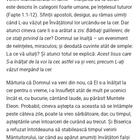
este descris în categorii foarte umane, pe înțelesul tuturor
(Fapte 1:1-12). Sfinții apostoli, desigur, au rămas uimiți
când L-au văzut pe Învățătorul lor urcându-se la cer. Dar
atunci cineva care li s-a arătat a zis:
Bărbaţi galileieni, de
ce staţi privind la cer
? Domnul se înalță – un eveniment
de neînțeles, miraculos; și deodată cuvinte atât de simple:
La ce vă uitați? Și atunci totul se explică:
Acest Iisus care
S-a înălţat de la voi la cer, astfel va şi veni, precum L-aţi
văzut mergând la cer.
Mărturia că Domnul va veni din nou, că El s-a înălțat la
cer pentru o vreme, i-a însuflețit atât de mult pe ucenici
încât ei, cu bucurie, cântând laude, au părăsit Muntele
Eleon. Probabil, cineva aștepta ca aceasta să se întâmple
peste câteva zile, poate la vreo sărbătoare, dar, cu timpul,
așteptările unei întoarceri de curând au trecut. Și Biserica
a refuzat întotdeauna să stabilească timpul venirii
Mântuitorului, iar când au apărut anumiți învățători falși