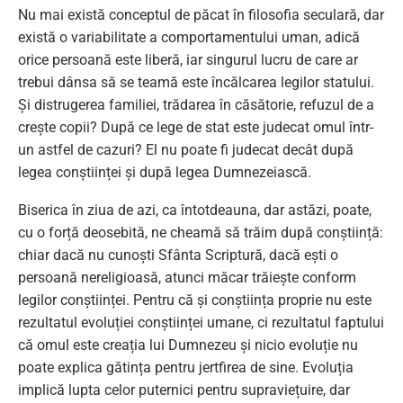
Nu mai există conceptul de păcat în filosofia seculară, dar
există o variabilitate a comportamentului uman, adică
orice persoană este liberă, iar singurul lucru de care ar
trebui dânsa să se teamă este încălcarea legilor statului.
Și distrugerea familiei, trădarea în căsătorie, refuzul de a
crește copii? După ce lege de stat este judecat omul într-
un astfel de cazuri? El nu poate fi judecat decât după
legea conștiinței și după legea Dumnezeiască.
Biserica în ziua de azi, ca întotdeauna, dar astăzi, poate,
cu o forță deosebită, ne cheamă să trăim după conștiință:
chiar dacă nu cunoști Sfânta Scriptură, dacă ești o
persoană nereligioasă, atunci măcar trăiește conform
legilor conștiinței. Pentru că și conștiința proprie nu este
rezultatul evoluției conștiinței umane, ci rezultatul faptului
că omul este creația lui Dumnezeu și nicio evoluție nu
poate explica gătința pentru jertfirea de sine. Evoluția
implică lupta celor puternici pentru supraviețuire, dar