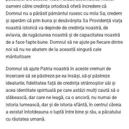
oameni către credința ortodoxă oferă încredere că
Domnul nu a părăsit pământul rusesc cu mila Sa; credem
și sperăm că prin buna și desăvârșita Sa Providență viața
noastră istorică va depinde de credința noastră, de
evlavia, de rugăciunea noastră și de capacitatea noastră
de a face fapte bune. Domnul să ne ajute pe fiecare dintre
noi să nu ne abatem de la această singură cale
mântuitoare
Domnul să ajute Patria noastră în aceste vremuri de
încercare să se păstreze pe ea însăși, să-și păstreze
idealurile, fidelitatea față de credința strămoșilor săi și
acea identitate spirituală pe care astăzi mulți caută să o
slăbească, dar care ne leagă, ca o ancoră, nu numai de
istoria lumească, dar și de istoria sfântă, în centrul căreia
a existat întotdeauna o luptă între bine și rău, a păcatului
cu răutatea umană.