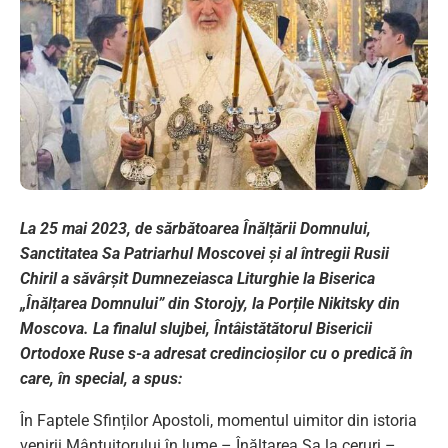
La 25 mai 2023, de sărbătoarea Înălțării Domnului,
Sanctitatea Sa Patriarhul Moscovei și al întregii Rusii
Chiril a săvârșit Dumnezeiasca Liturghie la Biserica
„Înălțarea Domnului” din Storojy, la Porțile Nikitsky din
Moscova. La finalul slujbei, Întâistătătorul Bisericii
Ortodoxe Ruse s-a adresat credincioșilor cu o predică în
care, în special, a spus:
În Faptele Sfinților Apostoli, momentul uimitor din istoria
venirii Mântuitorului în lume – Înălțarea Sa la ceruri –