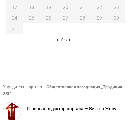
17
18
19
20
21
22
23
24
25
26
27
28
29
30
31
« Июл
Учредитель портала –
Общественная ассоциация „Традиция –
XXI”
Главный редактор портала — Виктор Жосу