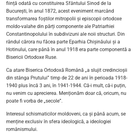
ființă odată cu constituirea Sfântului Sinod de la
București, în anul 1872, acest eveniment marcând
transformarea foștilor mitropolii și episcopii ortodoxe
moldo-valahe din părți componente ale Patriarhiei
Constantinopolului în subdivizuni ale noii structuri. Din
rândul cărora nu făcea parte Eparhia Chișinăului și a
Hotinului, care până în anul 1918 era parte componentă a
Bisericii Ortodoxe Ruse.
Ca atare Biserica Ortodoxă Română „a slujit credincioșii
din stânga Prutului” timp de 22 de ani în perioada 1918-
1940 plus încă 3 ani, în 1941-1944. Că-i mult, că-i puțin,
nu venim cu aprecierea. Menționăm doar că, oricum, nu
poate fi vorba de „secole”.
Interesul schismaticilor moldoveni, ca și până acum, se
menține exclusiv în sfera ideologică, a ideologiei
românismului.