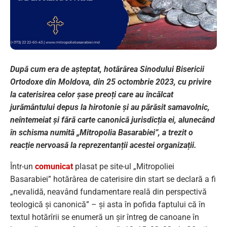
După cum era de așteptat, hotărârea Sinodului Bisericii
Ortodoxe din Moldova, din 25 octombrie 2023, cu privire
la caterisirea celor șase preoți care au încălcat
jurământului depus la hirotonie și au părăsit samavolnic,
neîntemeiat și fără carte canonică jurisdicția ei, alunecând
în schisma numită „Mitropolia Basarabiei”, a trezit o
reacție nervoasă la reprezentanții acestei organizații.
Într-un
comunicat
plasat pe site-ul „Mitropoliei
Basarabiei” hotărârea de caterisire din start se declară a fi
„nevalidă, neavând fundamentare reală din perspectivă
teologică și canonică” – și asta în pofida faptului că în
textul hotărîrii se enumeră un șir întreg de canoane în