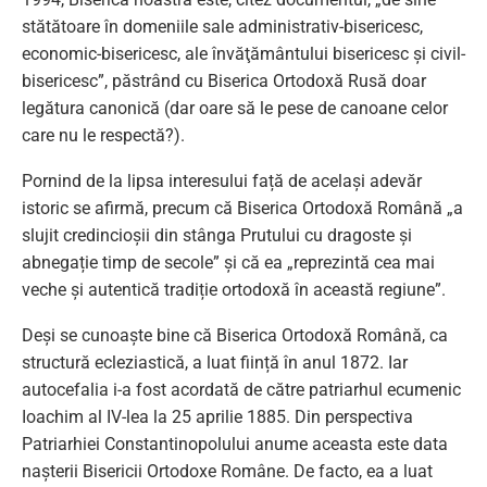
stătătoare în domeniile sale administrativ-bisericesc,
economic-bisericesc, ale învăţământului bisericesc şi civil-
bisericesc”, păstrând cu Biserica Ortodoxă Rusă doar
legătura canonică (dar oare să le pese de canoane celor
care nu le respectă?).
Pornind de la lipsa interesului față de același adevăr
istoric se afirmă, precum că Biserica Ortodoxă Română „a
slujit credincioșii din stânga Prutului cu dragoste și
abnegație timp de secole” și că ea „reprezintă cea mai
veche și autentică tradiție ortodoxă în această regiune”.
Deși se cunoaște bine că Biserica Ortodoxă Română, ca
structură ecleziastică, a luat ființă în anul 1872. Iar
autocefalia i-a fost acordată de către patriarhul ecumenic
Ioachim al IV-lea la 25 aprilie 1885. Din perspectiva
Patriarhiei Constantinopolului anume aceasta este data
nașterii Bisericii Ortodoxe Române. De facto, ea a luat