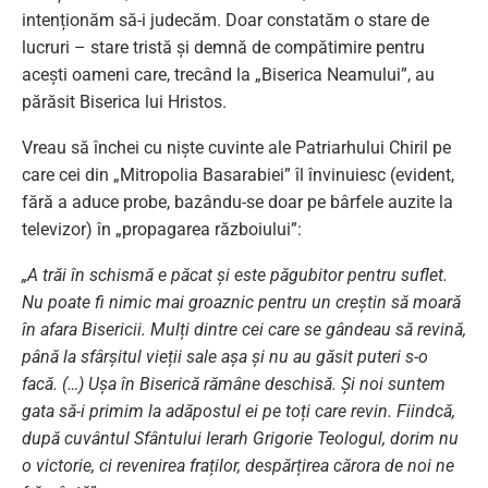
intenționăm să-i judecăm. Doar constatăm o stare de
lucruri – stare tristă și demnă de compătimire pentru
acești oameni care, trecând la „Biserica Neamului”, au
părăsit Biserica lui Hristos.
Vreau să închei cu niște cuvinte ale Patriarhului Chiril pe
care cei din „Mitropolia Basarabiei” îl învinuiesc (evident,
fără a aduce probe, bazându-se doar pe bârfele auzite la
televizor) în „propagarea războiului”:
„A trăi în schismă e păcat și este păgubitor pentru suflet.
Nu poate fi nimic mai groaznic pentru un creștin să moară
în afara Bisericii. Mulți dintre cei care se gândeau să revină,
până la sfârșitul vieții sale așa și nu au găsit puteri s-o
facă. (…) Ușa în Biserică rămâne deschisă. Și noi suntem
gata să-i primim la adăpostul ei pe toți care revin. Fiindcă,
după cuvântul Sfântului Ierarh Grigorie Teologul, dorim nu
o victorie, ci revenirea fraților, despărțirea cărora de noi ne