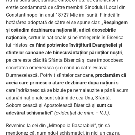
erezie condamnată de către membrii Sinodului Local din
Constantinopol în anul 1872? Mie îmi sună. Fiindcă în
hotărârea adoptată de către ei se spune clar: „
Respingem
și osândim dezbinarea națională, adică deosebirile
naționale
, certurile naționale și neîntelegerile în Biserica
lui Hristos,
ca fiind potrivnice învățăturii Evangheliei și
sfintelor canoane ale binecuvântaților părinților noștri
,
pe care este clădită Sfânta Biserică și care împodobesc
societatea omenească și o conduc către evlavia
Dumnezeiască. Potrivit sfintelor canoane,
proclamăm că
aceia care primesc o atare dezbinare dupa națiuni
si
care îndrăznesc să se bizuie pe nemaiauzitele până acum
adunări naționale sunt străini de cea Una, Sfântă,
Sobornicească și Apostolească Biserică și
sunt cu
adevărat schismatici”
(evidențiat de mine – V.J.)
.
Revenind la cei din „Mitropolia Basarabiei”, țin să
menționez că, numindu-i schismatici, în nici un caz nu