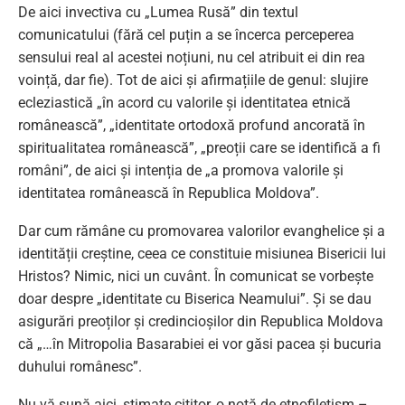
De aici invectiva cu „Lumea Rusă” din textul
comunicatului (fără cel puțin a se încerca perceperea
sensului real al acestei noțiuni, nu cel atribuit ei din rea
voință, dar fie). Tot de aici și afirmațiile de genul: slujire
ecleziastică „în acord cu valorile și identitatea etnică
românească”, „identitate ortodoxă profund ancorată în
spiritualitatea românească”, „preoții care se identifică a fi
români”, de aici și intenția de „a promova valorile și
identitatea românească în Republica Moldova”.
Dar cum rămâne cu promovarea valorilor evanghelice și a
identității creștine, ceea ce constituie misiunea Bisericii lui
Hristos? Nimic, nici un cuvânt. În comunicat se vorbește
doar despre „identitate cu Biserica Neamului”. Și se dau
asigurări preoților și credincioșilor din Republica Moldova
că „…în Mitropolia Basarabiei ei vor găsi pacea și bucuria
duhului românesc”.
Nu vă sună aici, stimate cititor, o notă de etnofiletism –