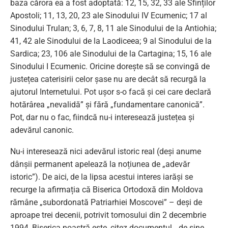
baza cărora ea a fost adoptată: 12, 15, 32, 33 ale Sfinților
Apostoli; 11, 13, 20, 23 ale Sinodului IV Ecumenic; 17 al
Sinodului Trulan; 3, 6, 7, 8, 11 ale Sinodului de la Antiohia;
41, 42 ale Sinodului de la Laodiceea; 9 al Sinodului de la
Sardica; 23, 106 ale Sinodului de la Cartagina; 15, 16 ale
Sinodului I Ecumenic. Oricine dorește să se convingă de
justețea caterisirii celor șase nu are decât să recurgă la
ajutorul Internetului. Pot ușor s-o facă și cei care declară
hotărârea „nevalidă” și fără „fundamentare canonică”.
Pot, dar nu o fac, fiindcă nu-i interesează justețea și
adevărul canonic.
Nu-i interesează nici adevărul istoric real (deși anume
dânșii permanent apelează la noțiunea de „adevăr
istoric”). De aici, de la lipsa acestui interes iarăși se
recurge la afirmația că Biserica Ortodoxă din Moldova
rămâne „subordonată Patriarhiei Moscovei” – deși de
aproape trei decenii, potrivit tomosului din 2 decembrie
1994, Biserica noastră este, citez documentul, „de sine