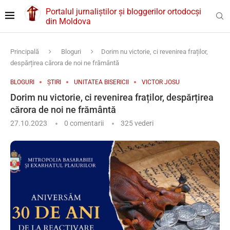
Portalul jurnaliștilor și bloggerilor ortodocși
din Moldova
Principală
Bloguri
Dorim nu victorie, ci revenirea fraților,
despărțirea cărora de noi ne frământă
BLOGURI
ȘTIRI
UNITATEA BISERICII
VICTOR JOSU
Dorim nu victorie, ci revenirea fraților, despărțirea
cărora de noi ne frământă
27.10.2023
0 comentarii
325
vederi