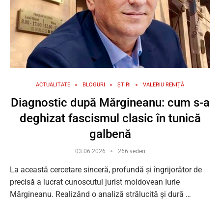
ACTUALITATE
BLOGURI
ȘTIRI
VALERIU RENIȚĂ
Diagnostic după Mărgineanu: cum s-a
deghizat fascismul clasic în tunică
galbenă
03.06.2026
266 vederi
La această cercetare sinceră, profundă și îngrijorător de
precisă a lucrat cunoscutul jurist moldovean Iurie
Mărgineanu. Realizând o analiză strălucită și dură …