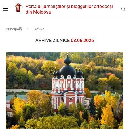
Portalul jurnaliștilor și bloggerilor ortodocși
din Moldova
Principală
Arhive
ARHIVE ZILNICE
03.06.2026