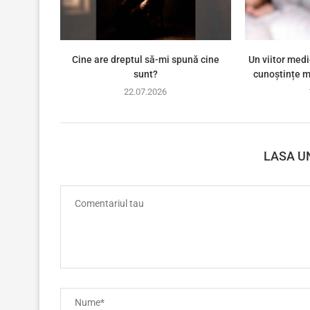
Cine are dreptul să-mi spună cine
Un viitor med
sunt?
cunoștințe me
22.07.2026
LASA U