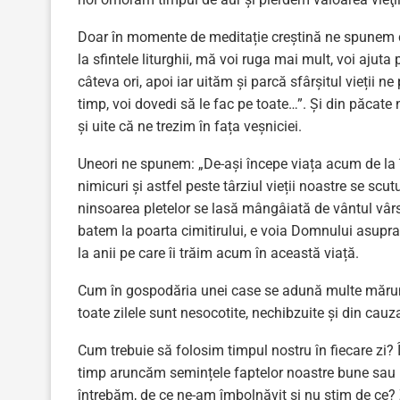
Doar în momente de meditație creștină ne spunem că
la sfintele liturghii, mă voi ruga mai mult, voi ajut
câteva ori, apoi iar uităm și parcă sfârșitul vieții
timp, voi dovedi să le fac pe toate…”. Și din păcate 
și uite că ne trezim în fața veșniciei.
Uneori ne spunem: „De-ași începe viața acum de la î
nimicuri și astfel peste târziul vieții noastre se scutu
ninsoarea pletelor se lasă mângâiată de vântul vârst
batem la poarta cimitirului, e voia Domnului asupr
la anii pe care îi trăim acum în această viață.
Cum în gospodăria unei case se adună multe mărunți
toate zilele sunt nesocotite, nechibzuite și din cauz
Cum trebuie să folosim timpul nostru în fiecare zi? 
timp aruncăm semințele faptelor noastre bune sau 
întrebăm, de ce ne-am îmbolnăvit și nu știm de ce? Ze