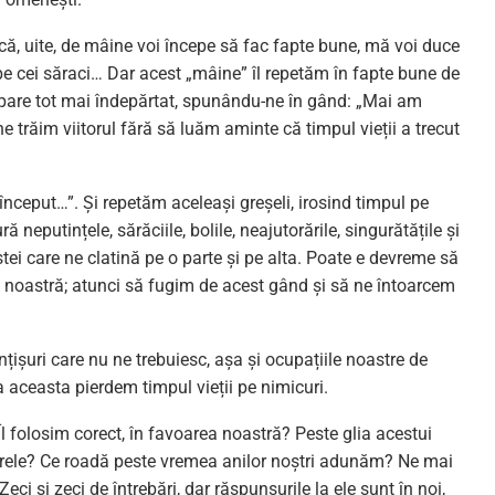
, uite, de mâine voi începe să fac fapte bune, mă voi duce
a pe cei săraci… Dar acest „mâine” îl repetăm în fapte bune de
 ne pare tot mai îndepărtat, spunându-ne în gând: „Mai am
ne trăim viitorul fără să luăm aminte că timpul vieții a trecut
nceput…”. Și repetăm aceleași greșeli, irosind timpul pe
ră neputințele, sărăciile, bolile, neajutorările, singurătățile și
ei care ne clatină pe o parte și pe alta. Poate e devreme să
a noastră; atunci să fugim de acest gând și să ne întoarcem
șuri care nu ne trebuiesc, așa și ocupațiile noastre de
a aceasta pierdem timpul vieții pe nimicuri.
Îl folosim corect, în favoarea noastră? Peste glia acestui
rele? Ce roadă peste vremea anilor noștri adunăm? Ne mai
ci și zeci de întrebări, dar răspunsurile la ele sunt în noi,