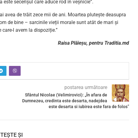
sta este secerișul care aduce rod în veșnicie”.
ai avea de trăit zece mii de ani. Moartea plutește deasupra
i om de bine – sarcinile vieții morale sunt atât de mari și
e care-l avem la dispoziție.”
Raisa Plăieșu, pentru Traditia.md
postarea următoare
Sfântul Nicolae (Velimirovici): „În afara de
Dumnezeu, credinta este desarta, nadejdea
este desarta si iubirea este fara de folos”
ITEȘTE ȘI