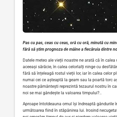
Pas cu pas, ceas cu ceas, oră cu oră, minută cu min
fără să știm prognoza de mâine a fiecăruia dintre no
Datele meteo ale vieții noastre ne arată că în calea 
aceeași sărăcie, în calea celorlalți ninge cu desfătă
fără să înțeleagă rostul vieții lor, iar în calea celo
numai cei ce așteaptă la geam sau la poartă torc aș
noastre pământeşti reprezintă tezaurul nostru în ca
noi se mai gândeşte la valoarea timpului?..
Aproape întotdeauna omul îşi îndreaptă gândurile în 
următoarea fiind în stăpânirea lui. Irosind necuget
noi omorâm timpul de aur şi pierdem valoarea vieţi