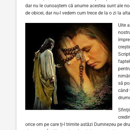
dar nu le cunoaștem că anume acestea sunt ale noas
de obicei, dar nu-l vedem cum trece de la o zi la alt
Uite 
nostr
împre
creșt
Script
fapte
pentr
nimăn
să po
când v
drumu
Sfinţ
credin
orice om pe care ți-l trimite astăzi Dumnezeu pe dr