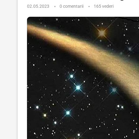
02.05.2023
0 comentarii
165
vederi