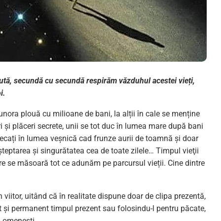
ută, secundă cu secundă respirăm văzduhul acestei vieți,
i.
unora plouă cu milioane de bani, la alții în cale se menține
ri și plăceri secrete, unii se tot duc în lumea mare după bani
r plecați în lumea veșnică cad frunze aurii de toamnă și doar
teptarea și singurătatea cea de toate zilele… Timpul vieţii
re se măsoară tot ce adunăm pe parcursul vieții. Cine dintre
viitor, uitând că în realitate dispune doar de clipa prezentă,
at și permanent timpul prezent sau folosindu-l pentru păcate,
i omeneşti.