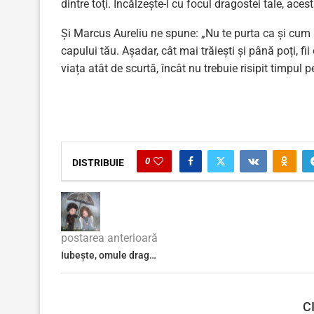
dintre toţi. Încălzește-l cu focul dragostei tale, ace
Și Marcus Aureliu ne spune: „Nu te purta ca și cum 
capului tău. Așadar, cât mai trăiești și până poți, fi
viața atât de scurtă, încât nu trebuie risipit timpul p
0
DISTRIBUIE
postarea anterioară
Iubește, omule drag…
C