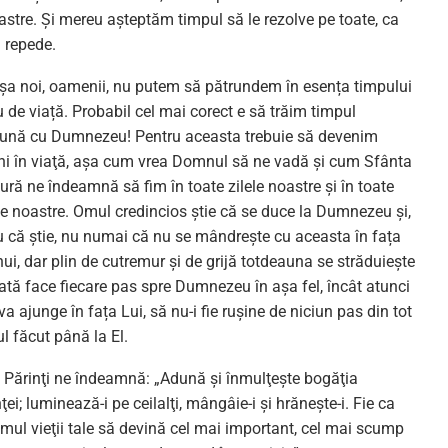
tre. Și mereu așteptăm timpul să le rezolve pe toate, ca
a repede.
așa noi, oamenii, nu putem să pătrundem în esența timpului
u de viață. Probabil cel mai corect e să trăim timpul
ună cu Dumnezeu! Pentru aceasta trebuie să devenim
ini în viaţă, așa cum vrea Domnul să ne vadă și cum Sfânta
ură ne îndeamnă să fim în toate zilele noastre și în toate
le noastre. Omul credincios știe că se duce la Dumnezeu și,
u că știe, nu numai că nu se mândrește cu aceasta în fața
ui, dar plin de cutremur și de grijă totdeauna se străduiește
ată face fiecare pas spre Dumnezeu în așa fel, încât atunci
a ajunge în fața Lui, să nu-i fie rușine de niciun pas din tot
l făcut până la El.
ii Părinţi ne îndeamnă: „Adună și înmulţește bogăţia
ţei; luminează-i pe ceilalţi, mângâie-i și hrănește-i. Fie ca
umul vieţii tale să devină cel mai important, cel mai scump