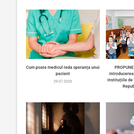
Cum poate medicul reda speranța unui
PROPUNER
pacient
introducerea 
instituțiile d
29.07.2026
Repub