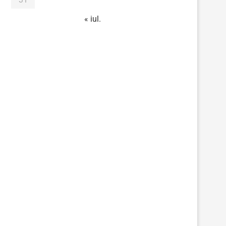
« iul.