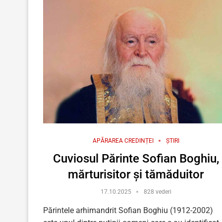
APĂRAREA CREDINȚEI
ȘTIRI
Cuviosul Părinte Sofian Boghiu,
mărturisitor și tămăduitor
17.10.2025
828 vederi
Părintele arhimandrit Sofian Boghiu (1912-2002)