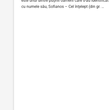
este unul dintre puţinii oameni care s-au identificat
cu numele său, Sofianos – Cel înţelept (din gr. …