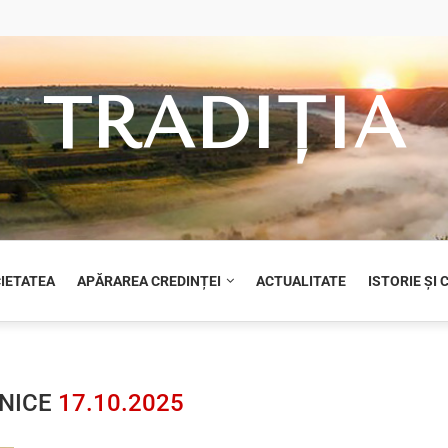
TRADIȚIA
CIETATEA
APĂRAREA CREDINȚEI
ACTUALITATE
ISTORIE ȘI
LNICE
17.10.2025