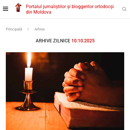
Portalul jurnaliștilor și bloggerilor ortodocși
din Moldova
Principală
Arhive
ARHIVE ZILNICE
10.10.2025