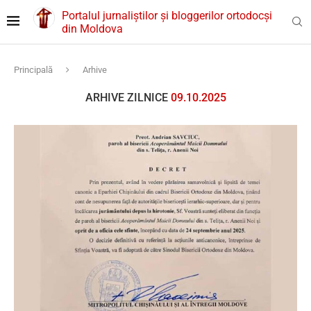
Portalul jurnaliștilor și bloggerilor ortodocși
din Moldova
Principală
Arhive
ARHIVE ZILNICE
09.10.2025