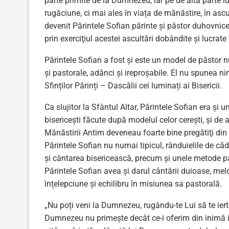
parte primite de la Dumnezeu, iar pe de altă parte lu
rugăciune, ci mai ales în viața de mănăstire, în as
devenit Părintele Sofian părinte și păstor duhovnic
prin exerciţiul acestei ascultări dobândite și lucrate
Părintele Sofian a fost și este un model de păstor nu 
și pastorale, adânci și ireproșabile. El nu spunea ni
Sfinților Părinți – Dascălii cei luminați ai Bisericii.
Ca slujitor la Sfântul Altar, Părintele Sofian era și u
bisericești făcute după modelul celor cereşti, şi de a
Mănăstirii Antim deveneau foarte bine pregătiţi din pu
Părintele Sofian nu numai tipicul, rânduielile de cădir
şi cântarea bisericească, precum și unele metode p
Părintele Sofian avea şi darul cântării duioase, mel
înțelepciune și echilibru în misiunea sa pastorală.
„Nu poți veni la Dumnezeu, rugându-te Lui să te iert
Dumnezeu nu primește decât ce-i oferim din inimă iu