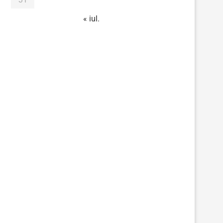
« iul.