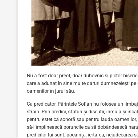
Nu a fost doar preot, doar duhovnic şi pictor biseric
care a adunat în sine multe daruri dumnezeiești pe c
oamenilor în jurul său.
Ca predicator, Părintele Sofian nu folosea un limbaj
străin. Prin predici, sfaturi și discuții, înmuia și î
pentru estetica sonoră sau pentru lauda oamenilor,
să-I împlinească poruncile ca să dobândească harul
predicilor lui sunt: pocăința, iertarea, nejudecarea