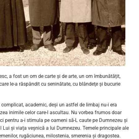
esc, a fost un om de carte şi de arte, un om îmbunătățit,
are le-a răspândit cu seninătate, cu blândeţe și bucurie
 complicat, academic, deşi un astfel de limbaj nu-i era
ncălzea inimile celor care-l ascultau. Nu vorbea frumos doar
 ci pentru a-i stimula pe oameni să-L caute pe Dumnezeu şi
 Lui și viața veșnică a lui Dumnezeu. Temele principale ale
 semenilor, rugăciunea, milostenia, smerenia și dragostea.