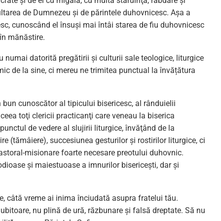
crate şi de el cu migală, cu multă stăruinţă, răbdare şi
cultarea de Dumnezeu și de părintele duhovnicesc. Aşa a
esc, cunoscând el însuși mai întâi starea de fiu duhovnicesc
 în mănăstire.
numai datorită pregătirii și culturii sale teologice, liturgice
mic de la sine, ci mereu ne trimitea punctual la învățătura
n bun cunoscător al tipicului bisericesc, al rânduielii
ceea toţi clericii practicanţi care veneau la biserica
nctul de vedere al slujirii liturgice, învăţând de la
e (tămâiere), succesiunea gesturilor și rostirilor liturgice, ci
astoral-misionare foarte necesare preotului duhovnic.
odioase şi maiestuoase a imnurilor bisericeşti, dar și
e, câtă vreme ai inima înciudată asupra fratelui tău.
bitoare, nu plină de ură, răzbunare și falsă dreptate. Să nu