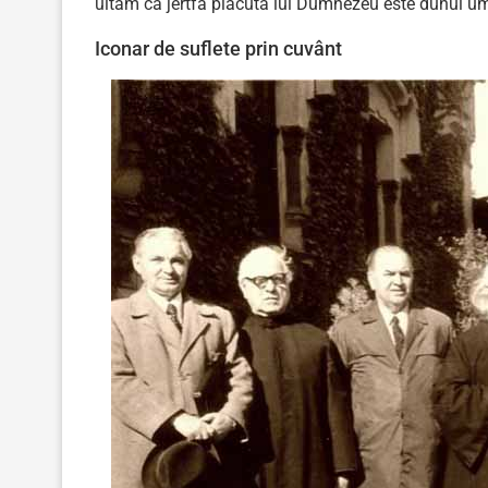
uităm că jertfa plăcută lui Dumnezeu este duhul umi
Iconar de suflete prin cuvânt