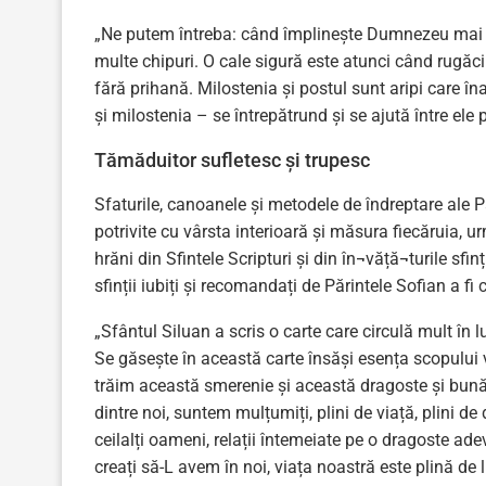
„Ne putem întreba: când împlinește Dumnezeu mai r
multe chipuri. O cale sigură este atunci când rugăci
fără prihană. Milostenia și postul sunt aripi care î
și milostenia – se întrepătrund și se ajută între ele
Tămăduitor sufletesc și trupesc
Sfaturile, canoanele și metodele de îndreptare ale Pări
potrivite cu vârsta interioară și măsura fiecăruia, 
hrăni din Sfintele Scripturi și din în¬văță¬turile sfin
sfinții iubiți și recomandați de Părintele Sofian a fi ci
„Sfântul Siluan a scris o carte care circulă mult în
Se găsește în această carte însăși esența scopului 
trăim această smerenie și această dragoste și bunăt
dintre noi, suntem mulțumiți, plini de viață, plini d
ceilalți oameni, relații întemeiate pe o dragoste a
creați să-L avem în noi, viața noastră este plină de