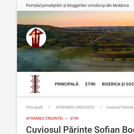
Portalul jurnaliștilor și bloggerilor ortodocși din Moldova
PRINCIPALĂ
ȘTIRI
BISERICA ȘI SO
Principală
APĂRAREA CREDINȚEI
Cuviosul Părinte
APĂRAREA CREDINȚEI
ȘTIRI
Cuviosul Părinte Sofian Bo