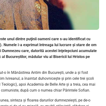
te unul dintre puţinii oameni care s-au identificat cu
). Numele i-a exprimat întreaga lui lucrare şi stare de om
lui Dumnezeu care, datorită acestei înţelepciuni acumulate
 al Bucureştilor, mădular viu al Bisericii lui Hristos pe
put-o în Mănăstirea Antim din București, unde a şi fost
im Ivireanul, a înaintat duhovniceşte și prin cele trei şcoli
 Teologic), apoi Academia de Belle Arte şi a treia, cea mai
le comuniste, după cum o numea chiar Părintele Sofian.
iunea, sinteza și floarea darurilor dumnezeieşti, pe de-o