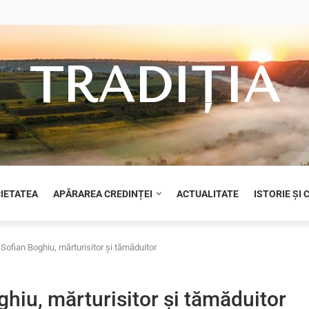
TRADIȚIA
CIETATEA
APĂRAREA CREDINȚEI
ACTUALITATE
ISTORIE ȘI
 Sofian Boghiu, mărturisitor și tămăduitor
ghiu, mărturisitor și tămăduitor