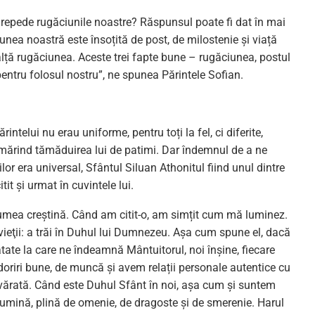
epede rugăciunile noastre? Răspunsul poate fi dat în mai
unea noastră este însoțită de post, de milostenie și viață
nalță rugăciunea. Aceste trei fapte bune – rugăciunea, postul
 pentru folosul nostru”, ne spunea Părintele Sofian.
ntelui nu erau uniforme, pentru toți la fel, ci diferite,
urmărind tămăduirea lui de patimi. Dar îndemnul de a ne
ților era universal, Sfântul Siluan Athonitul fiind unul dintre
tit și urmat în cuvintele lui.
 lumea creștină. Când am citit-o, am simțit cum mă luminez.
vieţii: a trăi în Duhul lui Dumnezeu. Așa cum spune el, dacă
ate la care ne îndeamnă Mântuitorul, noi înșine, fiecare
e doriri bune, de muncă și avem relații personale autentice cu
devărată. Când este Duhul Sfânt în noi, așa cum și suntem
 lumină, plină de omenie, de dragoste și de smerenie. Harul