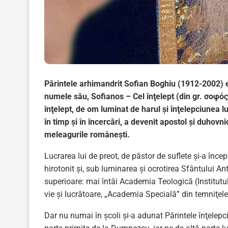
Părintele arhimandrit Sofian Boghiu (1912-2002) es
numele său, Sofianos – Cel înţelept (din gr. σοφός
înţelept, de om luminat de harul şi înţelepciunea 
în timp şi în încercări, a devenit apostol şi duhovnic
meleagurile româneşti.
Lucrarea lui de preot, de păstor de suflete şi-a înce
hirotonit şi, sub luminarea și ocrotirea Sfântului Ant
superioare: mai întâi Academia Teologică (Institutul
vie şi lucrătoare, „Academia Specială” din temniţe
Dar nu numai în şcoli şi-a adunat Părintele înţelepc