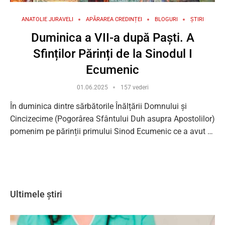
ANATOLIE JURAVELI
APĂRAREA CREDINȚEI
BLOGURI
ȘTIRI
Duminica a VII-a după Paști. A
Sfinților Părinți de la Sinodul I
Ecumenic
01.06.2025
157 vederi
În duminica dintre sărbătorile Înălțării Domnului și
Cincizecime (Pogorârea Sfântului Duh asupra Apostolilor)
pomenim pe părinții primului Sinod Ecumenic ce a avut …
Ultimele știri