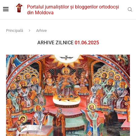
Portalul jurnaliștilor și bloggerilor ortodocși
din Moldova
Principală
Arhive
ARHIVE ZILNICE
01.06.2025