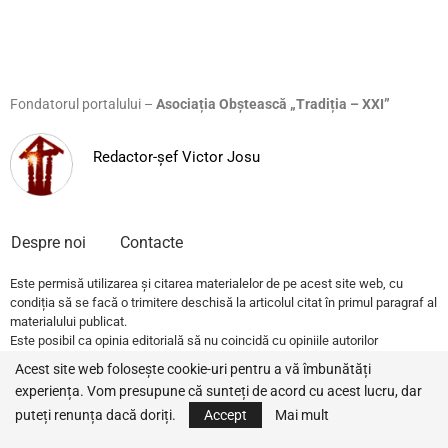
Fondatorul portalului –
Asociația Obștească „Tradiția – XXI”
Redactor-șef Victor Josu
Despre noi
Contacte
Este permisă utilizarea și citarea materialelor de pe acest site web, cu
condiția să se facă o trimitere deschisă la articolul citat în primul paragraf al
materialului publicat.
Este posibil ca opinia editorială să nu coincidă cu opiniile autorilor
publicațiilor.
Acest site web folosește cookie-uri pentru a vă îmbunătăți
experiența. Vom presupune că sunteți de acord cu acest lucru, dar
© 2022 – All Rights Reserved.
Traditia.md
puteți renunța dacă doriți.
Accept
Mai mult