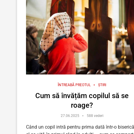
ÎNTREABĂ PREOTUL
ȘTIRI
Cum să învățăm copilul să se
roage?
27.06.2025
588 vederi
Când un copil intră pentru prima dată într-o biserică