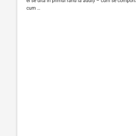
el se uită în primul rând la adulți – cum se comport
cum …