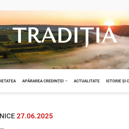
TRADIȚIA
CIETATEA
APĂRAREA CREDINȚEI
ACTUALITATE
ISTORIE ȘI
LNICE
27.06.2025