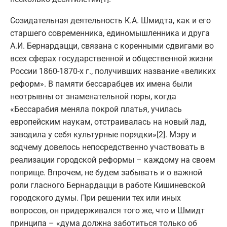
Созидательная деятельность К.А. Шмидта, как и его
старшего современника, единомышленника и друга
А.И. Бернардацци, связана с коренными сдвигами во
всех сферах государственной и общественной жизни
России 1860-1870-х г., получивших название «великих
реформ». В памяти бессарабцев их имена были
неотрывны от знаменательной поры, когда
«Бессарабия меняла покрой платья, училась
европейским наукам, отстраивалась на новый лад,
заводила у себя культурные порядки»[2]. Мэру и
зодчему довелось непосредственно участвовать в
реализации городской реформы – каждому на своем
поприще. Впрочем, не будем забывать и о важной
роли гласного Бернардацци в работе Кишиневской
городского думы. При решении тех или иных
вопросов, он придерживался того же, что и Шмидт
принципа – «дума должна заботиться только об