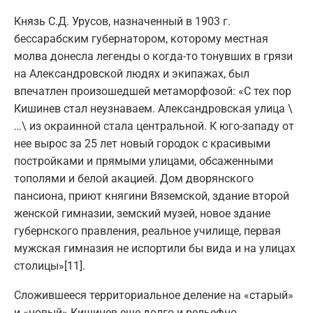
Князь С.Д. Урусов, назначенный в 1903 г.
бессарабским губернатором, которому местная
молва донесла легенды о когда-то тонувших в грязи
на Александровской людях и экипажах, был
впечатлен произошедшей метаморфозой: «С тех пор
Кишинев стал неузнаваем. Александровская улица \
…\ из окраинной стала центральной. К юго-западу от
нее вырос за 25 лет новый городок с красивыми
постройками и прямыми улицами, обсаженными
тополями и белой акацией. Дом дворянского
пансиона, приют княгини Вяземской, здание второй
женской гимназии, земский музей, новое здание
губернского правления, реальное училище, первая
мужская гимназия не испортили бы вида и на улицах
столицы»[11].
Сложившееся территориальное деление на «старый»
и «новый» Кишинев еще долго и рельефно