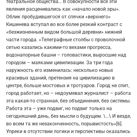
театральное общества… В совокупности все эти
явления расценивались как «начало новой эры».
Облик пробудившегося от спячки «верхнего»
Кишинева вступал во все более резкий контраст с
«безжизненным видом большой деревни» нижней
части города. «Телеграфные столбы с проволочной
сетью казались какими-то вехами прогресса,
водонапорные башни – головастики, выросшие над
городом – маяками цивилизации. За три года
наружность его изменилась: несколько новых
красивых зданий, претензия на цивилизацию в
центре, больше мостовых и тротуаров. Город не спит,
город работает, но – недоумевал журналист – работа
эта какая-то странная, без объединения, без системы.
Работа эта – уже подвиг, но подвиг только на
сегодняшний день, без мысли о будущем. \…\ И везде,
во всем та же незаконченность, порывистость»[6].
Упреки в отсутствии логики и перспективы оказались