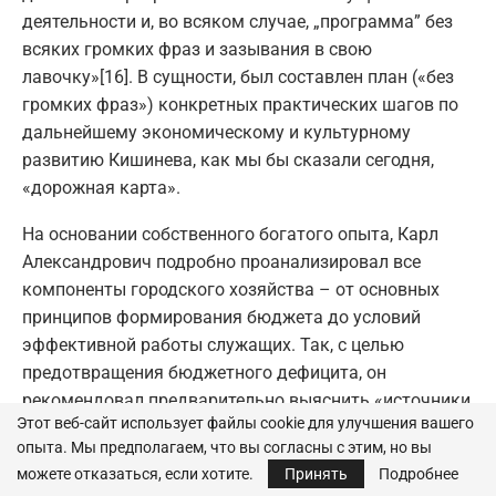
деятельности и, во всяком случае, „программа” без
всяких громких фраз и зазывания в свою
лавочку»[16]. В сущности, был составлен план («без
громких фраз») конкретных практических шагов по
дальнейшему экономическому и культурному
развитию Кишинева, как мы бы сказали сегодня,
«дорожная карта».
На основании собственного богатого опыта, Карл
Александрович подробно проанализировал все
компоненты городского хозяйства – от основных
принципов формирования бюджета до условий
эффективной работы служащих. Так, с целью
предотвращения бюджетного дефицита, он
рекомендовал предварительно выяснить «источники
Этот веб-сайт использует файлы cookie для улучшения вашего
и размер доходов и расходов», а также
опыта. Мы предполагаем, что вы согласны с этим, но вы
необходимость в кредитах, которые были разделены
можете отказаться, если хотите.
Принять
Подробнее
им на три категории: текущие, длящиеся