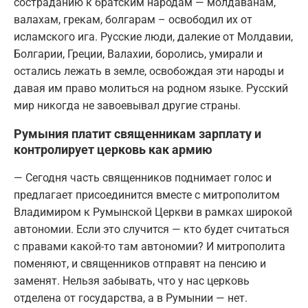
состраданию к братским народам — молдаванам,
валахам, грекам, болгарам – освободил их от
исламского ига. Русские люди, далекие от Молдавии,
Болгарии, Греции, Валахии, боролись, умирали и
остались лежать в земле, освобождая эти народы и
давая им право молиться на родном языке. Русский
мир никогда не завоевывал другие страны.
Румыния платит священникам зарплату и
контролирует церковь как армию
— Сегодня часть священников поднимает голос и
предлагает присоединится вместе с митрополитом
Владимиром к Румынской Церкви в рамках широкой
автономии. Если это случится — кто будет считаться
с правами какой-то там автономии? И митрополита
поменяют, и священников отправят на пенсию и
заменят. Нельзя забывать, что у нас церковь
отделена от государства, а в Румынии — нет.