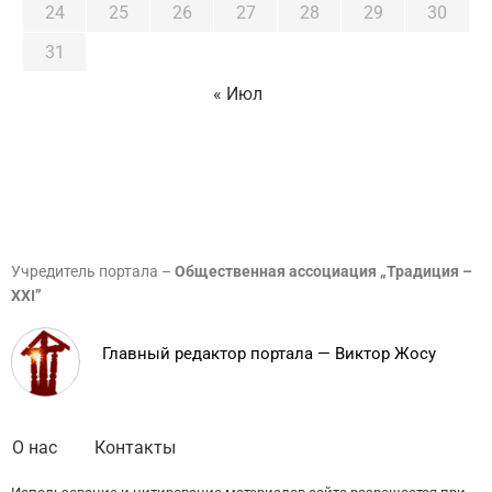
24
25
26
27
28
29
30
31
« Июл
Учредитель портала –
Общественная ассоциация „Традиция –
XXI”
Главный редактор портала — Виктор Жосу
О нас
Контакты