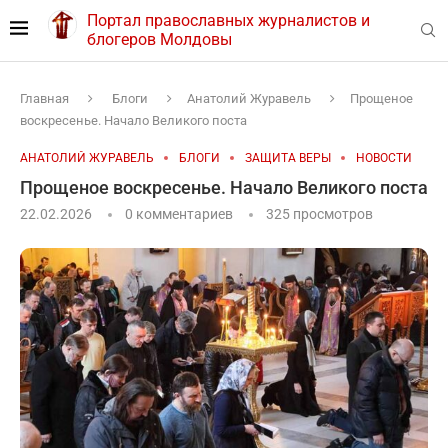
Портал православных журналистов и
блогеров Молдовы
Главная
Блоги
Анатолий Журавель
Прощеное
воскресенье. Начало Великого поста
АНАТОЛИЙ ЖУРАВЕЛЬ
БЛОГИ
ЗАЩИТА ВЕРЫ
НОВОСТИ
Прощеное воскресенье. Начало Великого поста
22.02.2026
0 комментариев
325
просмотров