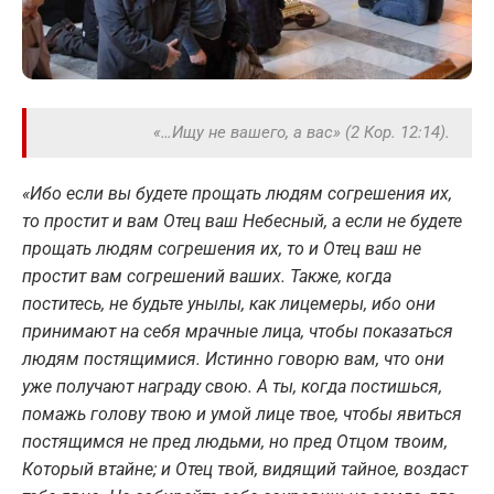
«…И
щу не вашего, а вас
»
(2 Кор. 12:14).
«
Ибо если вы будете прощать людям согрешения их,
то простит и вам Отец ваш Небесный, а если не будете
прощать людям согрешения их, то и Отец ваш не
простит вам согрешений ваших.
Также, когда
поститесь, не будьте унылы, как лицемеры, ибо они
принимают на себя мрачные лица, чтобы показаться
людям постящимися. Истинно говорю вам, что они
уже получают награду свою.
А ты, когда постишься,
помажь голову твою и умой лице твое, чтобы явиться
постящимся не пред людьми, но пред Отцом твоим,
Который втайне; и Отец твой, видящий тайное, воздаст