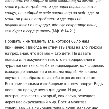
тебе явно.
Не собирайте себе сокровищ на земле, где
моль и ржа истребляют и где воры подкапывают и
крадут, но собирайте себе сокровища на небе, где ни
моль, ни ржа не истребляют и где воры не
подкапывают и не крадут, ибо где сокровище ваше,
там будет и сердце ваше
»
(Мф. 6:14-21).
Прощать и не помнить зла, которое было нам
причинено. Никогда не отвечать злом на зло, грехом
на грех, зная, что все мы – Его дети. Не давать
повода для искушения тем, кто не воцерковлен и
чурается святынь. Не быть лицемерами, как фарисеи,
жаждущие внимания и похвалы людей. Ни в коем
случае не изображать из себя строгих постников.
Быть смиренными и любящими ко всем вокруг. Ведь
пост – он прежде всего для души. И ради
внутреннего света, который, как свеча, освещает
через нас окружающий мир. Пост и молитва,
совершаемые в смирении тела и души, делают нас