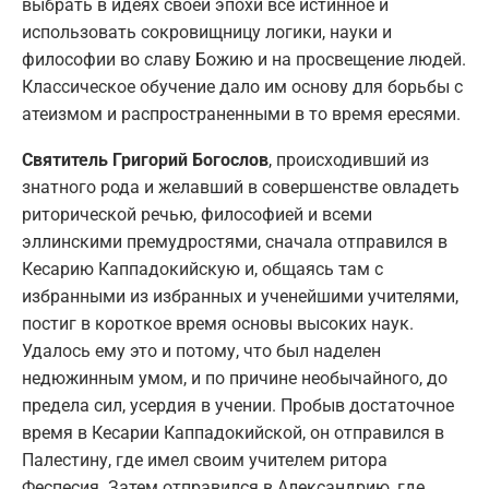
выбрать в идеях своей эпохи все истинное и
использовать сокровищницу логики, науки и
философии во славу Божию и на просвещение людей.
Классическое обучение дало им основу для борьбы с
атеизмом и распространенными в то время ересями.
Святитель Григорий Богослов
, происходивший из
знатного рода и желавший в совершенстве овладеть
риторической речью, философией и всеми
эллинскими премудростями, сначала отправился в
Кесарию Каппадокийскую и, общаясь там с
избранными из избранных и ученейшими учителями,
постиг в короткое время основы высоких наук.
Удалось ему это и потому, что был наделен
недюжинным умом, и по причине необычайного, до
предела сил, усердия в учении. Пробыв достаточное
время в Кесарии Каппадокийской, он отправился в
Палестину, где имел своим учителем ритора
Феспесия. Затем отправился в Александрию, где