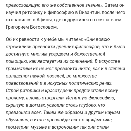
превосходящую его же собственное знание».
Затем он
изучил риторику и философию в Византии, после чего
отправился в Афины, где подружился со святителем
Григорием Богословом.
Об их ревности к учебе мы читаем:
«Они вовсю
стремились превзойти древних философов, что и было
достигнуто многим усердием и божественной
помощью, как явствует из их сочинений. В искусстве
грамматики их не мог превзойти никто, как и в степени
овладения наукой, поэзией, во множестве
повествований и в искусных политических речах.
Строй риторики и красоту речи предпочитали всему
прочему, а ложь отвергали. Истинную философию,
скрытую в догмах, усвоили столь глубоко, что
превзошли всех. Таким же образом и другим наукам
обучились, в итоге превзойдя всех в арифметике,
геометрии, музыке и астрономии; так они стали