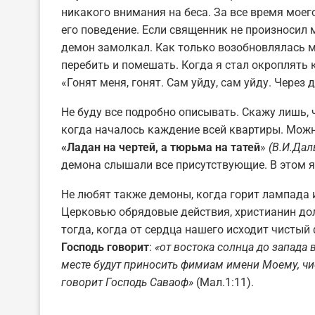
никакого внимания на беса. За все время мое
его поведение. Если священник не произносил 
демон замолкал. Как только возобновлялась м
перебить и помешать. Когда я стал окроплять 
«Гонят меня, гонят. Сам уйду, сам уйду. Через 
Не буду все подробно описывать. Скажу лишь, 
когда началось каждение всей квартиры. Можн
«Ладан на чертей, а тюрьма на татей
»
(В.И.Дал
демона слышали все присутствующие. В этом я
Не любят также демоны, когда горит лампада 
Церковью обрядовые действия, христианин дол
тогда, когда от сердца нашего исходит чистый
Господь говорит
:
«от востока солнца до запада
месте будут приносить фимиам имени Моему, чи
говорит Господь Саваоф»
(Мал.1:11).