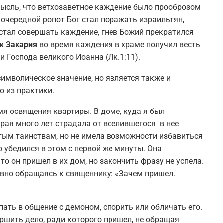
 мысль, что ветхозаветное каждение было прооброзом
 очередной ропот Бог стал поражать израильтян,
, стал совершать каждение, гнев Божий прекратился
к Захария
во время каждения в храме получил весть
и Господа великого Иоанна (Лк.1:11).
символическое значение, но является также и
 из практики.
мя освящения квартиры. В доме, куда я был
рая много лет страдала от вселившегося в нее
ятым таинствам, но не имела возможности избавиться
о убедился в этом с первой же минуты. Она
о он пришел в их дом, но закончить фразу не успела.
 явно обращаясь к священнику: «Зачем пришел.
ать в общение с демоном, спорить или обличать его.
шить дело, ради которого пришел, не обращая