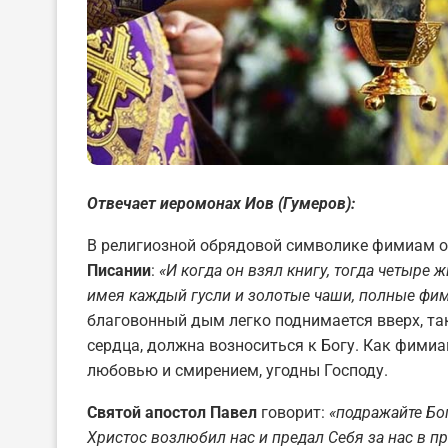
Отвечает иеромонах Иов (Гумеров):
В религиозной обрядовой символике фимиам об
Писании
:
«И когда он взял книгу, тогда четыре 
имея каждый гусли и золотые чаши, полные фим
благовонный дым легко поднимается вверх, та
сердца, должна возноситься к Богу. Как фимиа
любовью и смирением, угодны Господу.
Святой апостол Павел
говорит:
«подражайте Бог
Христос возлюбил нас и предал Себя за нас в п