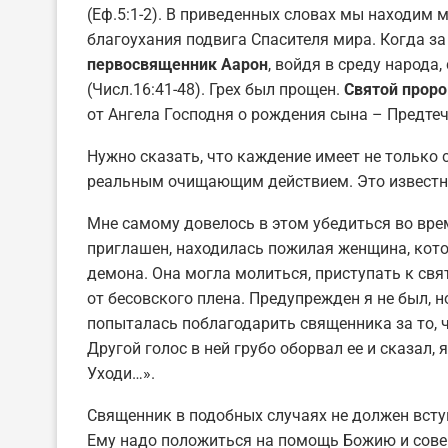
(Еф.5:1-2). В приведенных словах мы находим
благоухания подвига Спасителя мира. Когда за
первосвященник Аарон
, войдя в среду народа
(Числ.16:41-48). Грех был прощен.
Святой проро
от Ангела Господня о рождения сына – Предтеч
Нужно сказать, что каждение имеет не только 
реальным очищающим действием. Это известно
Мне самому довелось в этом убедиться во вре
приглашен, находилась пожилая женщина, кото
демона. Она могла молиться, приступать к св
от бесовского плена. Предупрежден я не был, н
попыталась поблагодарить священника за то, чт
Другой голос в ней грубо оборвал ее и сказал,
Уходи…».
Священник в подобных случаях не должен вступ
Ему надо положиться на помощь Божию и совер