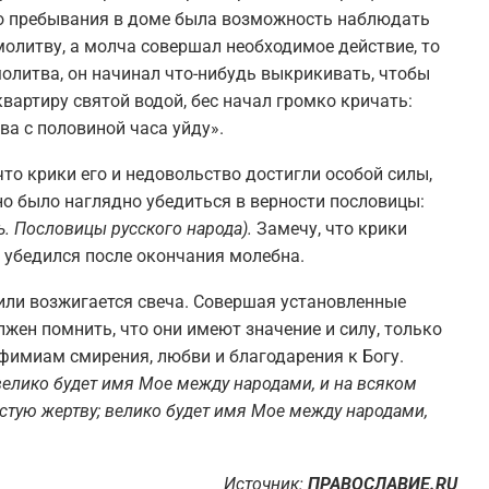
го пребывания в доме была возможность наблюдать
молитву, а молча совершал необходимое действие, то
олитва, он начинал что-нибудь выкрикивать, чтобы
квартиру святой водой, бес начал громко кричать:
два с половиной часа уйду».
что крики его и недовольство достигли особой силы,
о было наглядно убедиться в верности пословицы:
ь. Пословицы русского народа).
Замечу, что крики
 убедился после окончания молебна.
или возжигается свеча. Совершая установленные
жен помнить, что они имеют значение и силу, только
 фимиам смирения, любви и благодарения к Богу.
 велико будет имя Мое между народами, и на всяком
стую жертву; велико будет имя Мое между народами,
Источник:
ПРАВОСЛАВИЕ.RU