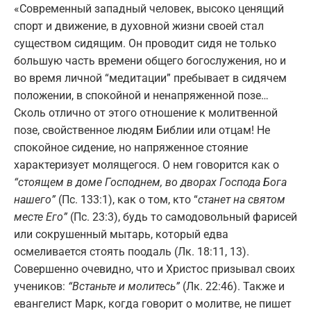
«Современный западный человек, высоко ценящий
спорт и движение, в духовной жизни своей стал
существом сидящим. Он проводит сидя не только
большую часть времени общего богослужения, но и
во время личной “медитации” пребывает в сидячем
положении, в спокойной и ненапряженной позе…
Сколь отлично от этого отношение к молитвенной
позе, свойственное людям Библии или отцам! Не
спокойное сидение, но напряженное стояние
характеризует молящегося. О нем говорится как о
“стоящем в доме Господнем, во дворах Господа Бога
нашего”
(Пс. 133:1), как о том, кто “
станет на святом
месте Его”
(Пс. 23:3), будь то самодовольный фарисей
или сокрушенный мытарь, который едва
осмеливается стоять поодаль (Лк. 18:11, 13).
Совершенно очевидно, что и Христос призывал своих
учеников:
“Встаньте и молитесь”
(Лк. 22:46). Также и
евангелист Марк, когда говорит о молитве, не пишет