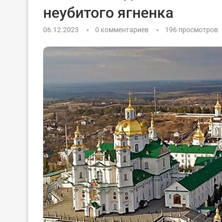
неубитого ягненка
06.12.2023
0 комментариев
196
просмотров