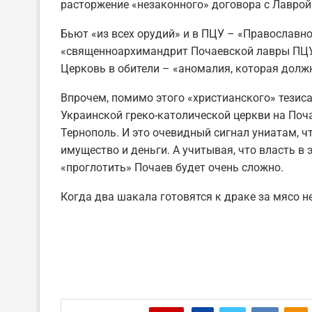
расторжение «незаконного» договора с Лаврой
Бьют «из всех орудий» и в ПЦУ – «Православ
«священноархимандрит Почаевской лавры ПЦУ
Церковь в обители – «аномалия, которая должн
Впрочем, помимо этого «христианского» тезиса
Украинской греко-католической церкви на Почае
Тернополь. И это очевидный сигнал униатам, ч
имущество и деньги. А учитывая, что власть в
«проглотить» Почаев будет очень сложно.
Когда два шакала готовятся к драке за мясо н