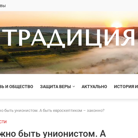
овы
ТРАДИЦИЯ
ВЬ И ОБЩЕСТВО
ЗАЩИТА ВЕРЫ
АКТУАЛЬНО
ИСТОРИЯ И
но быть унионистом. А быть евроскептиком – законно?
СТИ
жно быть унионистом. А