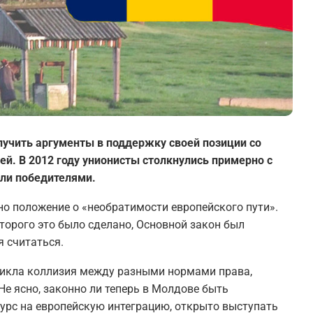
лучить аргументы в поддержку своей позиции со
й. В 2012 году унионисты столкнулись примерно с
шли победителями.
о положение о «необратимости европейского пути».
торого это было сделано, Основной закон был
ся считаться.
никла коллизия между разными нормами права,
Не ясно, законно ли теперь в Молдове быть
курс на европейскую интеграцию, открыто выступать