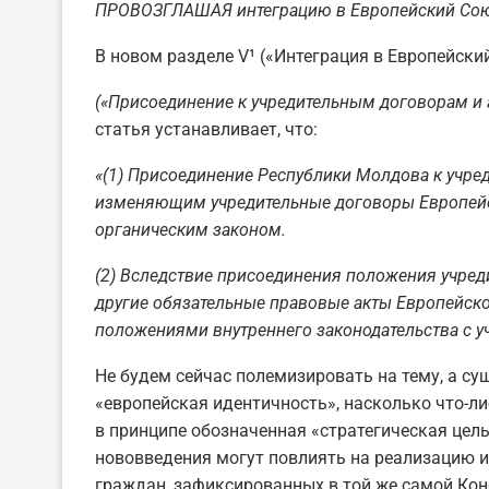
ПРОВОЗГЛАШАЯ интеграцию в Европейский Союз
В новом разделе V¹ («Интеграция в Европейски
(«Присоединение к учредительным договорам и
статья устанавливает, что:
«(1) Присоединение Республики Молдова к учре
изменяющим учредительные договоры Европейс
органическим законом.
(2) Вследствие присоединения положения учред
другие обязательные правовые акты Европейск
положениями внутреннего законодательства с 
Не будем сейчас полемизировать на тему, а су
«европейская идентичность», насколько что-л
в принципе обозначенная «стратегическая цель»
нововведения могут повлиять на реализацию 
граждан, зафиксированных в той же самой Кон