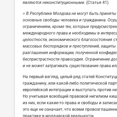
являются неконституционными.
(Статья 41)
= В Республике Молдова не могут быть принят
основные свободы человека и гражданина. Осущ
ограничениям, кроме тех, которые предусмотр
международного права и необходимы в интереса
целостности, экономического благосостояния с
массовых беспорядков и преступлений, защиты 
разглашения информации, полученной конфиденц
беспристрастности правосудия. Ограничение дол
и не может затрагивать существование права ил
На первый взгляд, целый ряд статей Конституц
гражданину, или какой-либо политической пар
европейской интеграции и выступать против не
Но учитывая всеобщий правовой нигилизм киш
из них, если какие-то права и свободы и записа
это еще не означает, что всеми провозглашен
практике в молдавской реальности.