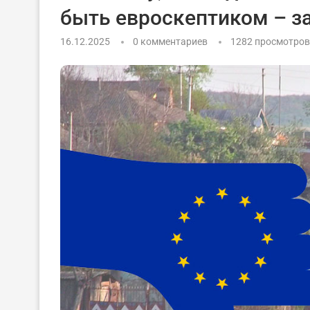
быть евроскептиком – з
16.12.2025
0 комментариев
1282
просмотров