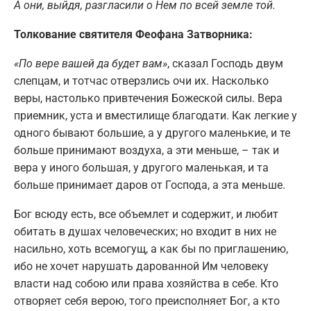
А они, выйдя, разгласили о Нем по всей земле той.
Толкование святителя Феофана Затворника:
«По вере вашей да будет вам»
, сказал Господь двум
слепцам, и тотчас отверзлись очи их. Насколько
веры, настолько привтечения Божеской силы. Вера
приемник, уста и вместилище благодати. Как легкие у
одного бывают большие, а у другого маленькие, и те
больше принимают воздуха, а эти меньше, – так и
вера у иного большая, у другого маленькая, и та
больше принимает даров от Господа, а эта меньше.
Бог всюду есть, все объемлет и содержит, и любит
обитать в душах человеческих; но входит в них не
насильно, хоть всемогущ, а как бы по приглашению,
ибо не хочет нарушать дарованной Им человеку
власти над собою или права хозяйства в себе. Кто
отворяет себя верою, того преисполняет Бог, а кто