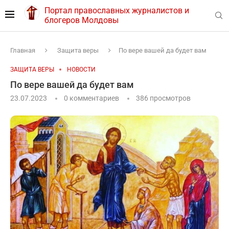
Портал православных журналистов и
блогеров Молдовы
Главная
Защита веры
По вере вашей да будет вам
ЗАЩИТА ВЕРЫ
НОВОСТИ
По вере вашей да будет вам
23.07.2023
0 комментариев
386
просмотров