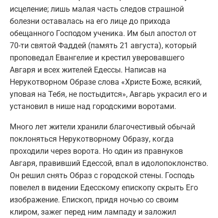
исцеление; лишь малая часть следов страшной
болезни оставалась на его лице до прихода
обещанного Господом ученика. Им был апостол от
70-ти святой Фаддей (память 21 августа), который
проповедал Евангелие и крестил уверовавшего
Авгаря и всех жителей Едессы. Написав на
Нерукотворном Образе слова «Христе Боже, всякий,
уповая на Тебя, не постыдится», Авгарь украсил его и
установил в нише над городскими воротами.
Много лет жители хранили благочестивый обычай
поклоняться Нерукотворному Образу, когда
проходили через ворота. Но один из правнуков
Авгаря, правивший Едессой, впал в идолопоклонство.
Он решил снять Образ с городской стены. Господь
повелел в видении Едесскому епископу скрыть Его
изображение. Епископ, придя ночью со своим
клиром, зажег перед ним лампаду и заложил