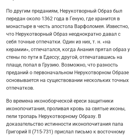
По другим преданиям, Нерукотворный Образ был
передан около 1362 года в Геную, где хранится в
монастыре в честь апостола Варфоломея. Известно,
что Нерукотворный Образ неоднократно давал с
себя точные отпечатки. Один из них, т. н. «на
керамии», отпечатался, когда Анания прятал образ у
стены по пути в Едессу; другой, отпечатавшись на
плаще, попал в Грузию. Возможно, что разность
преданий о первоначальном Нерукотворном Образе
основывается на существовании нескольких точных
отпечатков.
Во времена иконоборческой ереси защитники
иконопочитания, проливая кровь за святые иконы,
пели тропарь Нерукотворному Образу. В
доказательство истинности иконопочитания папа
Григорий II (715-731) прислал письмо к восточному