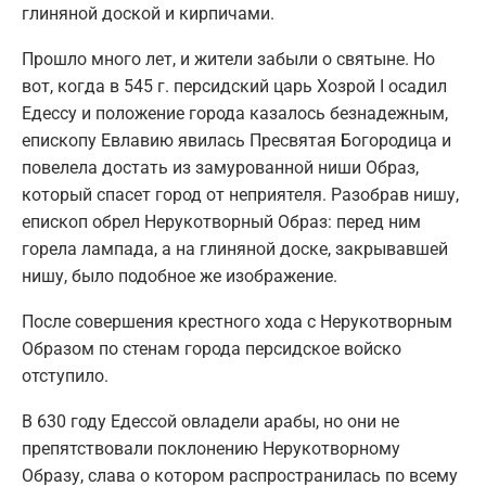
глиняной доской и кирпичами.
Прошло много лет, и жители забыли о святыне. Но
вот, когда в 545 г. персидский царь Хозрой I осадил
Едессу и положение города казалось безнадежным,
епископу Евлавию явилась Пресвятая Богородица и
повелела достать из замурованной ниши Образ,
который спасет город от неприятеля. Разобрав нишу,
епископ обрел Нерукотворный Образ: перед ним
горела лампада, а на глиняной доске, закрывавшей
нишу, было подобное же изображение.
После совершения крестного хода с Нерукотворным
Образом по стенам города персидское войско
отступило.
В 630 году Едессой овладели арабы, но они не
препятствовали поклонению Нерукотворному
Образу, слава о котором распространилась по всему