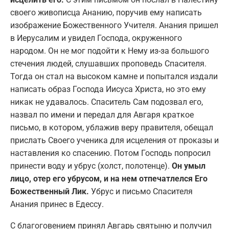
своего живописца Ананию, поручив ему написать
изображение Божественного Учителя. Анания пришел
в Иерусалим и увидел Господа, окруженного
народом. Он не мог подойти к Нему из-за большого
стечения людей, слушавших проповедь Спасителя.
Тогда он стал на высоком камне и попытался издали
написать образ Господа Иисуса Христа, но это ему
никак не удавалось. Спаситель Сам подозвал его,
назвал по имени и передал для Авгаря краткое
письмо, в котором, ублажив веру правителя, обещал
прислать Своего ученика для исцеления от проказы и
наставления ко спасению. Потом Господь попросил
принести воду и убрус (холст, полотенце).
Он умыл
лицо, отер его убрусом, и на нем отпечатлелся Его
Божественный Лик.
Убрус и письмо Спасителя
Анания принес в Едессу.
С благоговением принял Авгарь святыню и получил