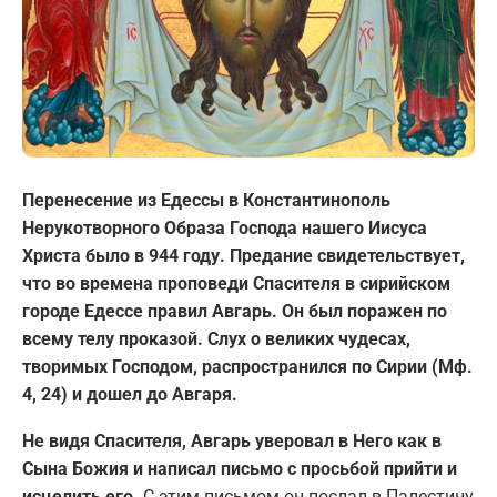
Перенесение из Едессы в Константинополь
Нерукотворного Образа Господа нашего Иисуса
Христа было в 944 году. Предание свидетельствует,
что во времена проповеди Спасителя в сирийском
городе Едессе правил Авгарь.
Он был поражен по
всему телу проказой. Слух о великих чудесах,
творимых Господом, распространился по Сирии (Мф.
4, 24) и дошел до Авгаря.
Не видя Спасителя, Авгарь уверовал в Него как в
Сына Божия и написал письмо с просьбой прийти и
исцелить его.
С этим письмом он послал в Палестину