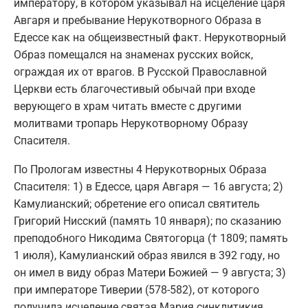
императору, в котором указывал на исцеление царя
Авгаря и пребывание Нерукотворного Образа в
Едессе как на общеизвестный факт. Нерукотворный
Образ помещался на знаменах русских войск,
ограждая их от врагов. В Русской Православной
Церкви есть благочестивый обычай при входе
верующего в храм читать вместе с другими
молитвами тропарь Нерукотворному Образу
Спасителя.
По Прологам известны 4 Нерукотворных Образа
Спасителя: 1) в Едессе, царя Авгаря — 16 августа; 2)
Камулианский; обретение его описал святитель
Григорий Нисский (память 10 января); по сказанию
преподобного Никодима Святогорца († 1809; память
1 июля), Камулианский образ явился в 392 году, но
он имел в виду образ Матери Божией — 9 августа; 3)
при императоре Тиверии (578-582), от которого
получила исцеление святая Мария синклитикия