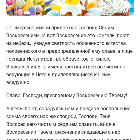
От смерти к жизни привел нас Господь Своим
Воскресением. И вот Воскресение это «ангелы поют
на небеси», увидев светлость обоженного естества
человеческого в предопределенной ему славе, в лице
Господа Искупителя, во образе коего, силою
Воскресения Его, имели претвориться все истинно
верующие в Него и прилепляющиеся к Нему
вседушно.
Слава, Господи, преславному Воскресению Твоему!
Ангелы поют, сорадуясь нам и предзря восполнение
сонма своего; нас же сподоби, Господи, Тебя
Воскресшего чистым сердцем славить, видя в
Воскресении Твоем пресечение снедающего нас
тления, засеменение новой жизни пресветлой и зарю