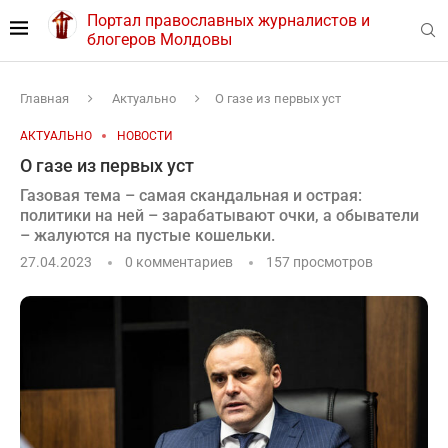
Портал православных журналистов и
блогеров Молдовы
Главная
Актуально
О газе из первых уст
АКТУАЛЬНО
НОВОСТИ
О газе из первых уст
Газовая тема – самая скандальная и острая:
политики на ней – зарабатывают очки, а обыватели
– жалуются на пустые кошельки.
27.04.2023
0 комментариев
157
просмотров