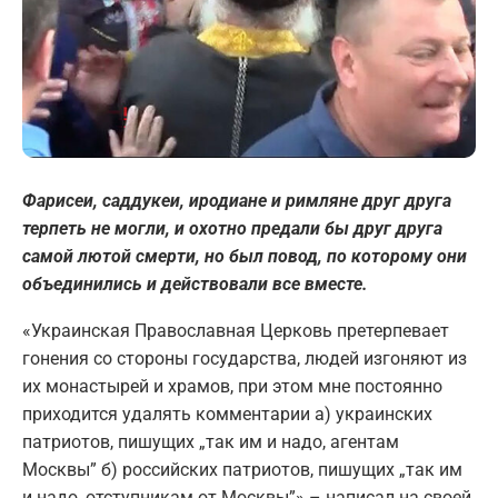
Фарисеи, саддукеи, иродиане и римляне друг друга
терпеть не могли, и охотно предали бы друг друга
самой лютой смерти, но был повод, по которому они
объединились и действовали все вместе.
«Украинская Православная Церковь претерпевает
гонения со стороны государства, людей изгоняют из
их монастырей и храмов, при этом мне постоянно
приходится удалять комментарии а) украинских
патриотов, пишущих „так им и надо, агентам
Москвы” б) российских патриотов, пишущих „так им
и надо, отступникам от Москвы”» – написал на своей