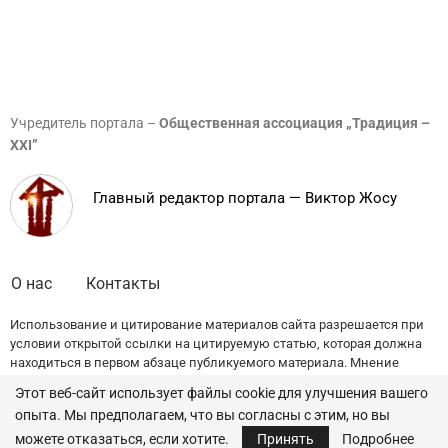
Учредитель портала –
Общественная ассоциация „Традиция –
XXI”
Главный редактор портала — Виктор Жосу
О нас
Контакты
Использование и цитирование материалов сайта разрешается при
условии открытой ссылки на цитируемую статью, которая должна
находиться в первом абзаце публикуемого материала. Мнение
редакции может не совпадать с точкой зрения авторов публикаций.
Этот веб-сайт использует файлы cookie для улучшения вашего
опыта. Мы предполагаем, что вы согласны с этим, но вы
© 2022 — All Rights Reserved.
Traditia.md
можете отказаться, если хотите.
Принять
Подробнее