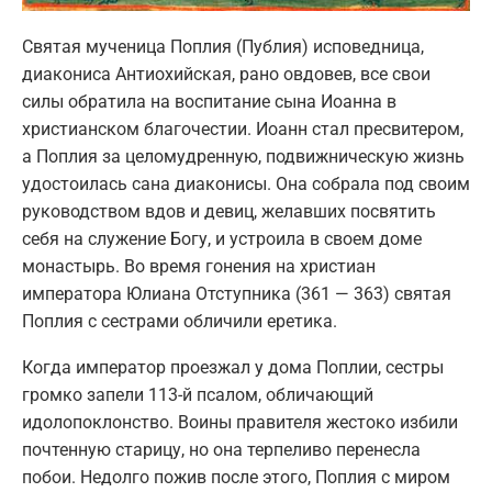
Святая мученица Поплия (Публия) исповедница,
диакониса Антиохийская, рано овдовев, все свои
силы обратила на воспитание сына Иоанна в
христианском благочестии. Иоанн стал пресвитером,
а Поплия за целомудренную, подвижническую жизнь
удостоилась сана диаконисы. Она собрала под своим
руководством вдов и девиц, желавших посвятить
себя на служение Богу, и устроила в своем доме
монастырь. Во время гонения на христиан
императора Юлиана Отступника (361 — 363) святая
Поплия с сестрами обличили еретика.
Когда император проезжал у дома Поплии, сестры
громко запели 113-й псалом, обличающий
идолопоклонство. Воины правителя жестоко избили
почтенную старицу, но она терпеливо перенесла
побои. Недолго пожив после этого, Поплия с миром