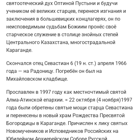
святоотеческий дух Оптиной Пустыни и будучи
учеником её великих старцев, перенеся изгнания и
заключения в большевицких концлагерях, он по
неисповедимым судьбам Божиим пронёс своё
старческое служение в столице знойных степей
Центрального Казахстана, многострадальной
Караганде.
Скончался отец Севастиан 6 (19 н. ст.) апреля 1966
года — на Радоницу. Погребён он был на
Михайловском кладбище.
Прославлен в 1997 году как местночтимый святой
Алма-Атинской епархии. = 22 октября (4 ноября)1997
года были обретены святые мощи старца Севастиана
и перенесены в новый храм Рождества Пресвятой
Богородицы в Караганде. Причислен к лику святых
Новомучеников и Исповедников Российских на
Юбилейном Архиерейском Соборе Русской