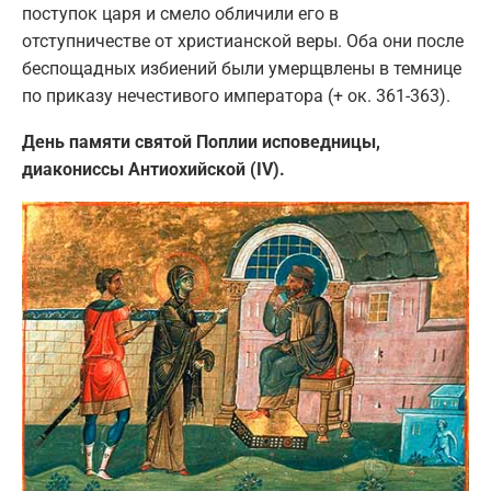
поступок царя и смело обличили его в
отступничестве от христианской веры. Оба они после
беспощадных избиений были умерщвлены в темнице
по приказу нечестивого императора (+ ок. 361-363).
День памяти святой Поплии исповедницы,
диакониссы Антиохийской (IV).