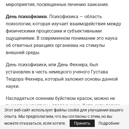
мероприятия, посвященные лечению заикания.
День психофизики.
Психофизика — область
психологии, которая изучает взаимодействия между
физическими процессами и субъективными
ощущениями. В современном понимании это наука
об ответных реакциях организма на стимулы
внешней среды.
День психофизики, или День Фехнера, был
установлен в честь немецкого ученого Густава
Теодора Фехнера, который заложил основы данной
науки.
Насладиться осенним буйством красок, можно не
выходя из квартиры, глядя в окно. Хотя, если погода
Этот веб-сайт использует файлы cookie для улучшения вашего
позволяет, лучше отправиться на прогулку в парк и
опыта. Мы предполагаем, что вы согласны с этим, но вы
отпраздновать
День цвета на свежем воздухе.
можете отказаться, если хотите.
Принять
Подробнее