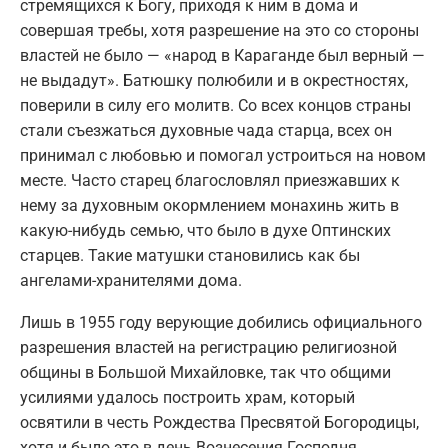
стремящихся к Богу, приходя к ним в дома и
совершая требы, хотя разрешение на это со стороны
властей не было — «народ в Караганде был верный —
не выдадут». Батюшку полюбили и в окрестностях,
поверили в силу его молитв. Со всех концов страны
стали съезжаться духовные чада старца, всех он
принимал с любовью и помогал устроиться на новом
месте. Часто старец благословлял приезжавших к
нему за духовным окормлением монахинь жить в
какую-нибудь семью, что было в духе Оптинских
старцев. Такие матушки становились как бы
ангелами-хранителями дома.
Лишь в 1955 году верующие добились официального
разрешения властей на регистрацию религиозной
общины в Большой Михайловке, так что общими
усилиями удалось построить храм, который
освятили в честь Рождества Пресвятой Богородицы,
хотя и было это в день Вознесения Господня.