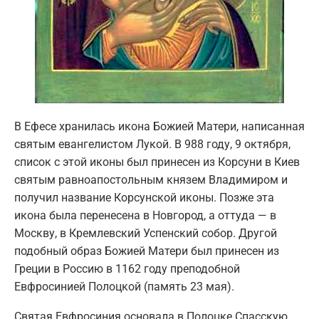
В Ефесе хранилась икона Божией Матери, написанная
святым евангелистом Лукой. В 988 году, 9 октября,
список с этой иконы был принесен из Корсуни в Киев
святым равноапостольным князем Владимиром и
получил название Корсунской иконы. Позже эта
икона была перенесена в Новгород, а оттуда — в
Москву, в Кремлевский Успенский собор. Другой
подобный образ Божией Матери был принесен из
Греции в Россию в 1162 году преподобной
Евфросинией Полоцкой (память 23 мая).
Святая Евфросиния основала в Полоцке Спасскую