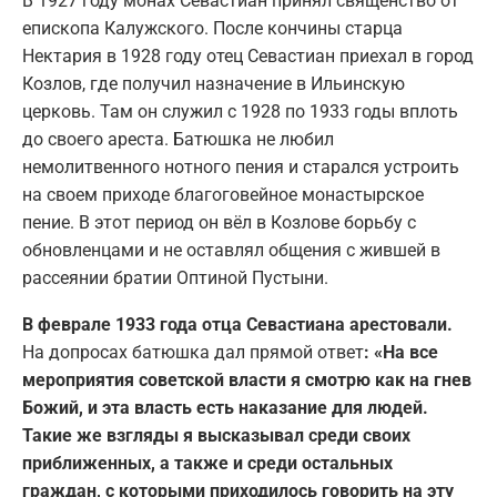
В 1927 году монах Севастиан принял священство от
епископа Калужского. После кончины старца
Нектария в 1928 году отец Севастиан приехал в город
Козлов, где получил назначение в Ильинскую
церковь. Там он служил с 1928 по 1933 годы вплоть
до своего ареста. Батюшка не любил
немолитвенного нотного пения и старался устроить
на своем приходе благоговейное монастырское
пение. В этот период он вёл в Козлове борьбу с
обновленцами и не оставлял общения с жившей в
рассеянии братии Оптиной Пустыни.
В феврале 1933 года отца Севастиана арестовали.
На допросах батюшка дал прямой ответ
: «На все
мероприятия советской власти я смотрю как на гнев
Божий, и эта власть есть наказание для людей.
Такие же взгляды я высказывал среди своих
приближенных, а также и среди остальных
граждан, с которыми приходилось говорить на эту