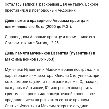
осталась записка, раскрывавшая ее тайну. Вскоре
преставился и преподобный Андроник.
День памяти праведного Авраама праотца и
племянника его Лота (2000 до Р.Х.).
О праведном Аврааме праотце и племяннике его
Лоте см. в книге Бытия, 12-25.
День памяти мучеников Еввентия (Иувентина) и
Максима воинов (361-363).
Мученики Иувентин и Максим воины пострадали в
царствование императора Юлиана Отступника, при
котором они служили телохранителями. Однажды,
находясь в Антиохии, Юлиан решил осквернить
христиан, окропив идоложертвенной кровью все
продававшиеся на рынках съестные припасы.
Святые Иувентин и Максим открыто осудили