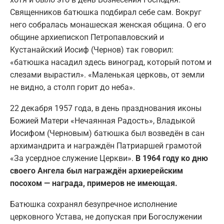
Священников батюшка подбирал себе сам. Вокруг
него собралась монашеская женская община. О его
общине архиепископ Петропавловский и
Кустанайский Иосиф (Чернов) так говорил:
«батюшка насадил здесь виноград, который потом и
слезами вырастил». «Маленькая церковь, от земли
не видно, а столп горит до неба».
22 декабря 1957 года, в день празднования иконы
Божией Матери «Нечаянная Радость», Владыкой
Иосифом (Черновым) батюшка был возведён в сан
архимандрита и награждён Патриаршей грамотой
«За усердное служение Церкви».
В 1964 году ко дню
своего Ангела был награждён архиерейским
посохом — награда, примеров не имеющая.
Батюшка сохранял безупречное исполнение
церковного Устава, не допуская при Богослужении