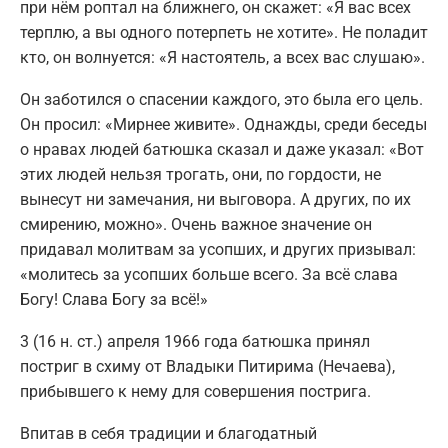
при нём роптал на ближнего, он скажет: «Я вас всех
терплю, а вы одного потерпеть не хотите». Не поладит
кто, он волнуется: «Я настоятель, а всех вас слушаю».
Он заботился о спасении каждого, это была его цель.
Он просил: «Мирнее живите». Однажды, среди беседы
о нравах людей батюшка сказал и даже указал: «Вот
этих людей нельзя трогать, они, по гордости, не
вынесут ни замечания, ни выговора. А других, по их
смирению, можно». Очень важное значение он
придавал молитвам за усопших, и других призывал:
«молитесь за усопших больше всего. За всё слава
Богу! Слава Богу за всё!»
3 (16 н. ст.) апреля 1966 года батюшка принял
постриг в схиму от Владыки Питирима (Нечаева),
прибывшего к нему для совершения пострига.
Впитав в себя традиции и благодатный