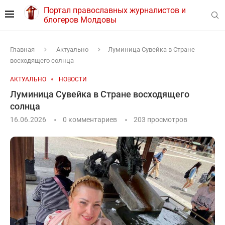
Портал православных журналистов и
блогеров Молдовы
Главная
Актуально
Луминица Сувейка в Стране
восходящего солнца
АКТУАЛЬНО
НОВОСТИ
Луминица Сувейка в Стране восходящего
солнца
16.06.2026
0 комментариев
203
просмотров