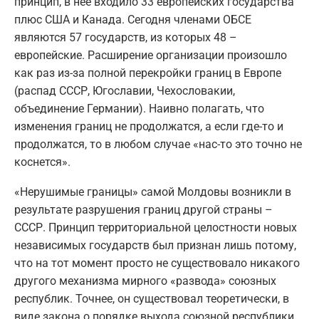
принцип, в нее входило 33 европейских государства
плюс США и Канада. Сегодня членами ОБСЕ
являются 57 государств, из которых 48 –
европейские. Расширение организации произошло
как раз из-за полной перекройки границ в Европе
(распад СССР, Югославии, Чехословакии,
объединение Германии). Наивно полагать, что
изменения границ не продолжатся, а если где-то и
продолжатся, то в любом случае «нас-то это точно не
коснется».
«Нерушимые границы» самой Молдовы возникли в
результате разрушения границ другой страны –
СССР. Принцип территориальной целостности новых
независимых государств был признан лишь потому,
что на тот момент просто не существовало никакого
другого механизма мирного «развода» союзных
республик. Точнее, он существовал теоретически, в
виде закона о порядке выхода союзной республики