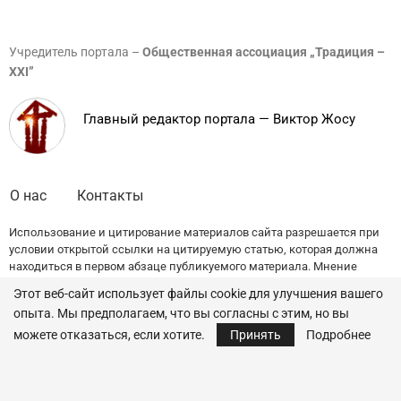
Учредитель портала –
Общественная ассоциация „Традиция –
XXI”
Главный редактор портала — Виктор Жосу
О нас
Контакты
Использование и цитирование материалов сайта разрешается при
условии открытой ссылки на цитируемую статью, которая должна
находиться в первом абзаце публикуемого материала. Мнение
редакции может не совпадать с точкой зрения авторов публикаций.
Этот веб-сайт использует файлы cookie для улучшения вашего
опыта. Мы предполагаем, что вы согласны с этим, но вы
© 2022 — All Rights Reserved.
Traditia.md
можете отказаться, если хотите.
Принять
Подробнее