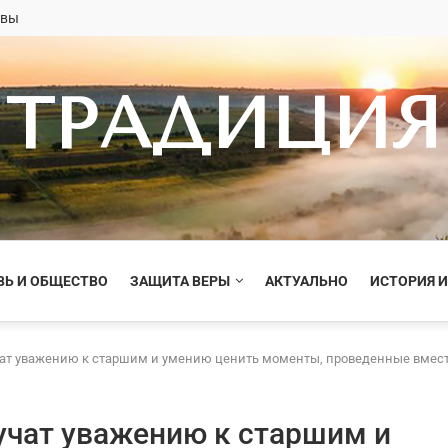
овы
ТРАДИЦИЯ
ВЬ И ОБЩЕСТВО
ЗАЩИТА ВЕРЫ
АКТУАЛЬНО
ИСТОРИЯ И
чат уважению к старшим и умению ценить моменты, проведенные вмес
учат уважению к старшим и