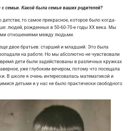
я с семьи. Какой была семья ваших родителей?
 детстве, то самое прекрасное, которое было когда-
ше: людей, рожденных в 50-60-70-е годы ХХ века. Мы
ными отношениями между людьми.
и еще двое братьев: старший и младший. Это была
ропадали на работе. Но мы абсолютно не чувствовали
о время дети были задействованы в различных кружках
наверное, уже глубоким вечером, потому что посещала
и. В школе я очень интересовалась математикой и
имися детьми и у нас не было практически свободного