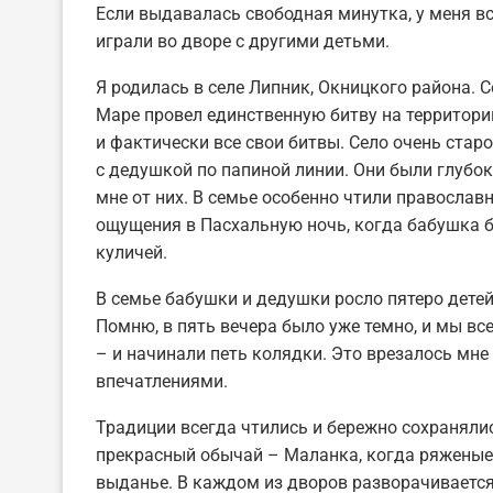
Если выдавалась свободная минутка, у меня вс
играли во дворе с другими детьми.
Я родилась в селе Липник, Окницкого района. С
Маре провел единственную битву на территори
и фактически все свои битвы. Село очень стар
с дедушкой по папиной линии. Они были глубо
мне от них. В семье особенно чтили православ
ощущения в Пасхальную ночь, когда бабушка бр
куличей.
В семье бабушки и дедушки росло пятеро детей
Помню, в пять вечера было уже темно, и мы вс
– и начинали петь колядки. Это врезалось мн
впечатлениями.
Традиции всегда чтились и бережно сохранялис
прекрасный обычай – Маланка, когда ряженые 
выданье. В каждом из дворов разворачивается