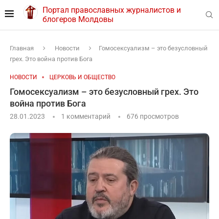
Портал православных журналистов и
блогеров Молдовы
Главная
Новости
Гомосексуализм – это безусловный
грех. Это война против Бога
НОВОСТИ
ЦЕРКОВЬ И ОБЩЕСТВО
Гомосексуализм – это безусловный грех. Это
война против Бога
28.01.2023
1 комментарий
676
просмотров