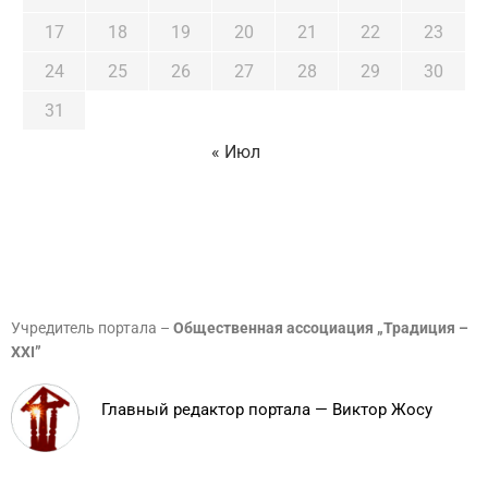
17
18
19
20
21
22
23
24
25
26
27
28
29
30
31
« Июл
Учредитель портала –
Общественная ассоциация „Традиция –
XXI”
Главный редактор портала — Виктор Жосу