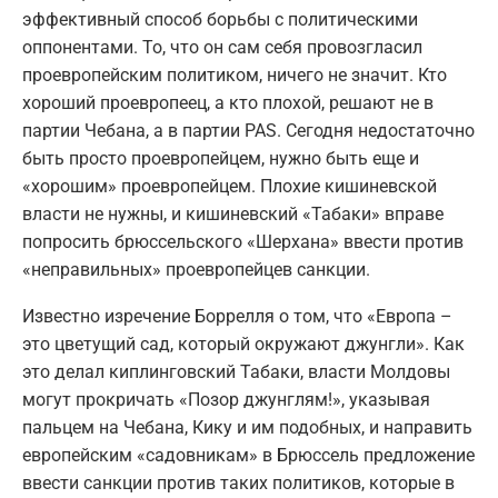
эффективный способ борьбы с политическими
оппонентами. То, что он сам себя провозгласил
проевропейским политиком, ничего не значит. Кто
хороший проевропеец, а кто плохой, решают не в
партии Чебана, а в партии PAS. Сегодня недостаточно
быть просто проевропейцем, нужно быть еще и
«хорошим» проевропейцем. Плохие кишиневской
власти не нужны, и кишиневский «Табаки» вправе
попросить брюссельского «Шерхана» ввести против
«неправильных» проевропейцев санкции.
Известно изречение Боррелля о том, что «Европа –
это цветущий сад, который окружают джунгли». Как
это делал киплинговский Табаки, власти Молдовы
могут прокричать «Позор джунглям!», указывая
пальцем на Чебана, Кику и им подобных, и направить
европейским «садовникам» в Брюссель предложение
ввести санкции против таких политиков, которые в