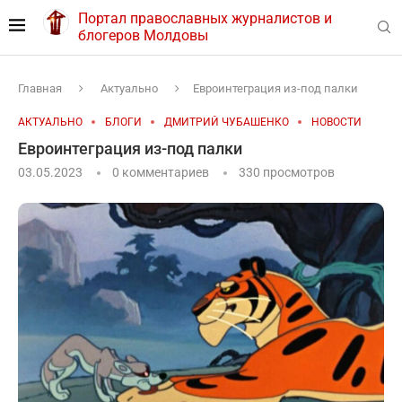
Портал православных журналистов и
блогеров Молдовы
Главная
Актуально
Евроинтеграция из-под палки
АКТУАЛЬНО
БЛОГИ
ДМИТРИЙ ЧУБАШЕНКО
НОВОСТИ
Евроинтеграция из-под палки
03.05.2023
0 комментариев
330
просмотров