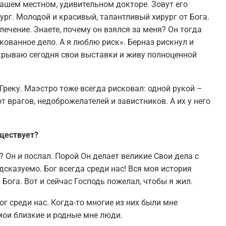
нашем местном, удивительном докторе. Зовут его
рг. Молодой и красивый, талантливый хирург от Бога.
лечение. Знаете, почему он взялся за меня? Он тогда
скованное дело. А я люблю риск». Берназ рискнул и
ткрываю сегодня свои выставки и живу полноценной
реку. Маэстро тоже всегда рисковал: одной рукой –
т врагов, недоброжелателей и завистников. А их у него
уществует?
е? Он и послал. Порой Он делает великие Свои дела с
сказуемо. Бог всегда среди нас! Вся моя история
Бога. Вот и сейчас Господь пожелал, чтобы я жил.
ог среди нас. Когда-то многие из них были мне
мои близкие и родные мне люди.