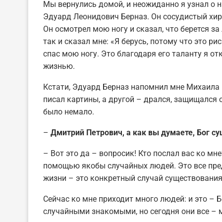
Мы вернулись домой, и неожиданно я узнал о 
Эдуард Леонидович Берназ. Он сосудистый хиру
Он осмотрел мою ногу и сказал, что берется за 
так и сказал мне: «Я берусь, потому что это ри
спас мою ногу. Это благодаря его таланту я о
жизнью.
Кстати, Эдуард Берназ напомнил мне Михаила Г
писал картины, а другой – дрался, защищался о
было немало.
–
Дмитрий Петрович, а как вы думаете, Бог с
– Вот это да – вопросик! Кто послал вас ко мн
помощью якобы случайных людей. Это все пред
жизни – это конкретный случай существования 
Сейчас ко мне приходит много людей: и это – Б
случайными знакомыми, но сегодня они все – 