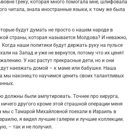
вовне Греку, которая много помогала мне, шлифовала
го читала, знала иностранные языки, к тому же была
оторые будут думать не просто о нашем народе в
икой страны, которая называется Молдова? И неважно,
… Когда наши политики будут держать руку на пульсе
али на Запад и уже не вернутся, потому что их ценят
жалению. У нас растут прекрасные дети, но и они
будут наезжать домой – к маме или бабушке. Наша
да мы наконец-то научимся ценить своих талантливых
анных.
ую должны были ампутировать. Точнее про хирурга,
и ничего другого кроме этой страшной операции меня
а мы с Тамарой Михайловной поехали в Израиль в
зраилю, я видел лучшие галереи и лучшие коллекции.
ю, – так и не получил.