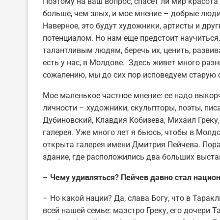
Поэтому на ваш вопрос, спасет ли мир красота 
больше, чем злых, и мое мнение – добрые люд
Наверное, это будут художники, артисты и дру
потенциалом. Но нам еще предстоит научиться,
талантливым людям, беречь их, ценить, разви
есть у нас, в Молдове. Здесь живет много раз
сожалению, мы до сих пор исповедуем старую 
Мое маленькое частное мнение: ее надо выкор
личности – художники, скульпторы, поэты, писа
Дубиновский, Клавдия Кобизева, Михаил Греку,
галерея. Уже много лет я бьюсь, чтобы в Молдо
открыта галерея имени Дмитрия Пейчева. Пораз
здание, где расположились два больших выста
–
Чему удивляться? Пейчев давно стал наци
– Но какой нации? Да, слава Богу, что в Тарак
всей нашей семье: маэстро Греку, его дочери Т