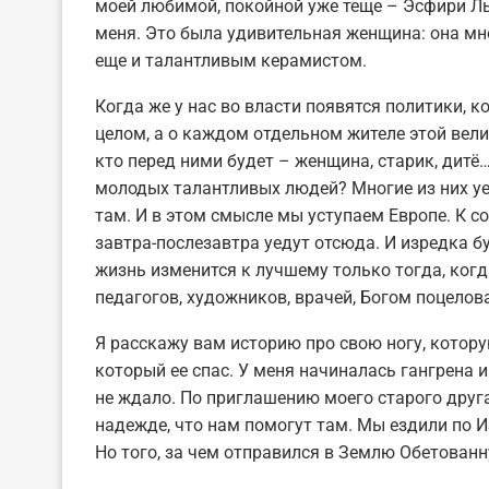
моей любимой, покойной уже теще – Эсфири Ль
меня. Это была удивительная женщина: она мно
еще и талантливым керамистом.
Когда же у нас во власти появятся политики, к
целом, а о каждом отдельном жителе этой вел
кто перед ними будет – женщина, старик, дитё
молодых талантливых людей? Многие из них уех
там. И в этом смысле мы уступаем Европе. К со
завтра-послезавтра уедут отсюда. И изредка 
жизнь изменится к лучшему только тогда, ког
педагогов, художников, врачей, Богом поцелов
Я расскажу вам историю про свою ногу, котор
который ее спас. У меня начиналась гангрена 
не ждало. По приглашению моего старого друг
надежде, что нам помогут там. Мы ездили по И
Но того, за чем отправился в Землю Обетованну