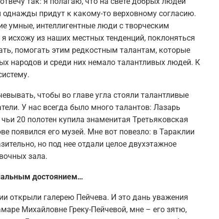
отвечу так: я полагаю, что на свете добрых людей
и однажды придут к какому-то верховному согласию.
гие умные, интеллигентные люди с творческим
 я исхожу из наших местных тенденций, поклоняться
вать, помогать этим редкостным талантам, которые
ных народов и среди них немало талантливых людей. К
систему.
чевывать, чтобы во главе угла стояли талантливые
тели. У нас всегда было много талантов: Лазарь
 чьи 20 полотен купила знаменитая Третьяковская
ве появился его музей. Мне вот повезло: в Тараклии
ительно, но под нее отдали целое двухэтажное
вочных зала.
ональным достоянием…
лии открыли галерею Пейчева. И это дань уважения
амаре Михайловне Греку-Пейчевой, мне – его зятю,