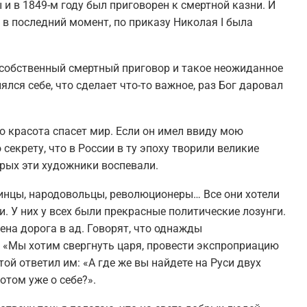
 в 1849-м году был приговорен к смертной казни. И
 в последний момент, по приказу Николая I была
 собственный смертный приговор и такое неожиданное
ялся себе, что сделает что-то важное, раз Бог даровал
что красота спасет мир. Если он имел ввиду мою
 секрету, что в России в ту эпоху творили великие
рых эти художники воспевали.
инцы, народовольцы, революционеры… Все они хотели
. У них у всех были прекрасные политические лозунги.
на дорога в ад. Говорят, что однажды
 «Мы хотим свергнуть царя, провести экспроприацию
ой ответил им: «А где же вы найдете на Руси двух
отом уже о себе?».