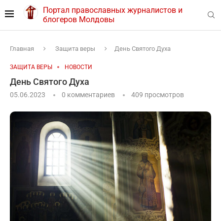
Портал православных журналистов и
блогеров Молдовы
Главная
Защита веры
День Святого Духа
ЗАЩИТА ВЕРЫ
НОВОСТИ
День Святого Духа
05.06.2023
0 комментариев
409
просмотров