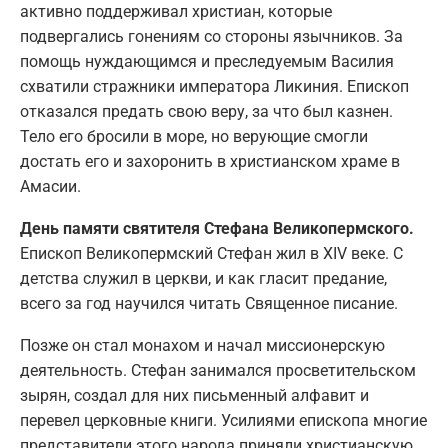
активно поддерживал христиан, которые
подвергались гонениям со стороны язычников. За
помощь нуждающимся и преследуемым Василия
схватили стражники императора Ликиния. Епископ
отказался предать свою веру, за что был казнен.
Тело его бросили в море, но верующие смогли
достать его и захоронить в христианском храме в
Амасии.
День памяти святителя Стефана Великопермского.
Епископ Великопермский Стефан жил в XIV веке. С
детства служил в церкви, и как гласит предание,
всего за год научился читать Священное писание.
Позже он стал монахом и начал миссионерскую
деятельность. Стефан занимался просветительском
зырян, создал для них письменный алфавит и
перевел церковные книги. Усилиями епископа многие
представители этого народа приняли христианскую