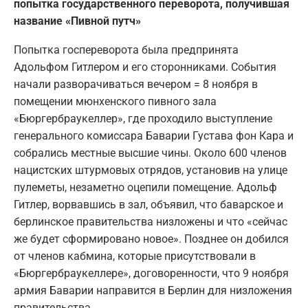
попытка государственного переворота, получившая
название «Пивной путч»
Попытка госпереворота была предпринята
Адольфом Гитлером и его сторонниками. События
начали разворачиваться вечером = 8 ноября в
помещении мюнхенского пивного зала
«Бюргербраукеллер», где проходило выступление
генерального комиссара Баварии Густава фон Кара и
собрались местные высшие чины. Около 600 членов
нацистских штурмовых отрядов, установив на улице
пулеметы, незаметно оцепили помещение. Адольф
Гитлер, ворвавшись в зал, объявил, что баварское и
берлинское правительства низложены и что «сейчас
же будет сформировано новое». Позднее он добился
от членов кабмина, которые присутствовали в
«Бюргербраукеллере», договоренности, что 9 ноября
армия Баварии направится в Берлин для низложения
правительства.