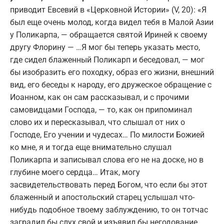
приводит Евсевий в «Церковной Истории» (V, 20): «Я
был еще очень молод, когда видел тебя в Малой Азии
у Поликарпа, — обращается святой Ириней к своему
другу Флорину — …Я мог бы теперь указать место,
где сидел блаженный Поликарп и беседовал, — мог
бы изобразить его походку, образ его жизни, внешний
вид, его беседы к народу, его дружеское обращение с
Иоанном, как он сам рассказывал, и с прочими
самовидцами Господа, — то, как он припоминал
слово их и пересказывал, что слышал от них о
Господе, Его учении и чудесах… По милости Божией
ко мне, я и тогда еще внимательно слушал
Поликарпа и записывал слова его не на доске, но в
глубине моего сердца… Итак, могу
засвидетельствовать перед Богом, что если бы этот
блаженный и апостольский старец услышал что-
нибудь подобное твоему заблуждению, то он тотчас
заградил бы слух свой и изъявил бы негодование