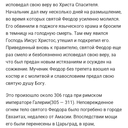
исповедал свою веру во Христа Спасителя.
Начальник дал ему несколько дней на размышление,
во время которых святой Феодор усиленно молился.
Его обвинили в поджоге языческого храма и бросили
в темницу на голодную смерть. Там ему явился
Господь Иисус Христос, утешил и подкрепил его.
Приведенный вновь к правителю, святой Феодор еще
раз смело и безбоязненно исповедал свою веру, за
что был предан новым истязаниям и осужден на
сожжение. Мученик Феодор без трепета взошел на
костер и с молитвой и славословием предал свою
святую душу Богу.
Это произошло около 306 года при римском
императоре Галерии(305 — 311). Неповрежденное
огнем тело святого Феодора было погребено в городе
Евхаитах, недалеко от Амасии. Впоследствии мощи
его были перенесены в Царьград, в храм,