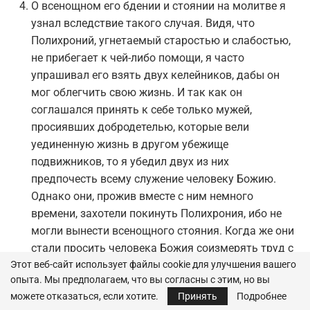
О всенощном его бдении и стоянии на молитве я
узнал вследствие такого случая. Видя, что
Полихроний, угнетаемый старостью и слабостью,
не прибегает к чей-либо помощи, я часто
упрашивал его взять двух келейников, дабы он
мог облегчить свою жизнь. И так как он
соглашался принять к себе только мужей,
просиявших добродетелью, которые вели
уединенную жизнь в другом убежище
подвижников, то я убедил двух из них
предпочесть всему служение человеку Божию.
Однако они, прожив вместе с ним немного
времени, захотели покинуть Полихрония, ибо не
могли вынести всенощного стояния. Когда же они
стали просить человека Божия соизмерять труд с
немощью тела, то он сказал им: «Я не только не
Этот веб-сайт использует файлы cookie для улучшения вашего
опыта. Мы предполагаем, что вы согласны с этим, но вы
принуждаю вас участвовать постоянно в моем
можете отказаться, если хотите.
Принять
Подробнее
стоянии, но прошу ложиться почаще». На эти