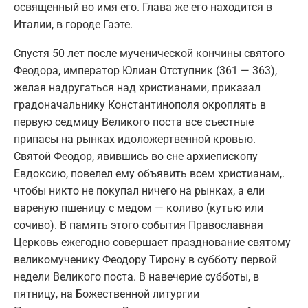
освященный во имя его. Глава же его находится в
Италии, в городе Гаэте.
Спустя 50 лет после мученической кончины святого
Феодора, император Юлиан Отступник (361 — 363),
желая надругаться над христианами, приказал
градоначальнику Константинополя окроплять в
первую седмицу Великого поста все съестные
припасы на рынках идоложертвенной кровью.
Святой Феодор, явившись во сне архиепископу
Евдоксию, повелел ему объявить всем христианам,.
чтобы никто не покупал ничего на рынках, а ели
вареную пшеницу с медом — коливо (кутью или
сочиво). В память этого события Православная
Церковь ежегодно совершает празднование святому
великомученику Феодору Тирону в субботу первой
недели Великого поста. В навечерие субботы, в
пятницу, на Божественной литургии