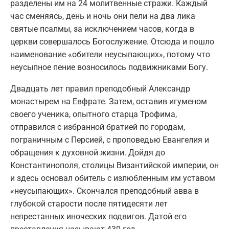
разделены им на 24 молитвенные стражи. Каждый
час сменяясь, день и ночь они пели на два лика
святые псалмы, за исключением часов, когда в
церкви совершалось Богослужение. Отсюда и пошло
наименование «обители неусыпающих», потому что
неусыпное пение возносилось подвижниками Богу.
Двадцать лет правил преподобный Александр
монастырем на Евфрате. Затем, оставив игуменом
своего ученика, опытного старца Трофима,
отправился с избранной братией по городам,
пограничным с Персией, с проповедью Евангелия и
обращения к духовной жизни. Дойдя до
Константинополя, столицы Византийской империи, он
и здесь основал обитель с излюбленным им уставом
«неусыпающих». Скончался преподобный авва в
глубокой старости после пятидесяти лет
непрестанных иноческих подвигов. Датой его