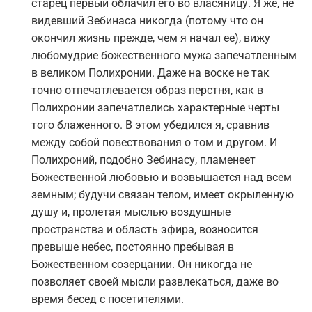
старец первый облачил его во власяницу. Я же, не
видевший Зебинаса никогда (потому что он
окончил жизнь прежде, чем я начал ее), вижу
любомудрие божественного мужа запечатленным
в великом Полихронии. Даже на воске не так
точно отпечатлевается образ перстня, как в
Полихронии запечатлелись характерные черты
того блаженного. В этом убедился я, сравнив
между собой повествования о том и другом. И
Полихроний, подобно Зебинасу, пламенеет
Божественной любовью и возвышается над всем
земным; будучи связан телом, имеет окрыленную
душу и, пролетая мыслью воздушные
пространства и область эфира, возносится
превыше небес, постоянно пребывая в
Божественном созерцании. Он никогда не
позволяет своей мысли развлекаться, даже во
время бесед с посетителями.