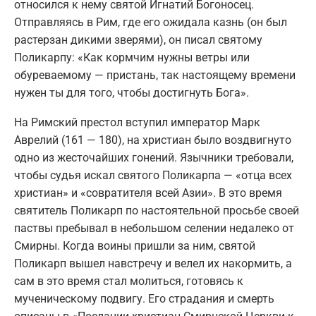
относился к нему святой Игнатий Богоносец.
Отправляясь в Рим, где его ожидала казнь (он был
растерзан дикими зверями), он писал святому
Поликарпу: «Как кормчим нужны ветры или
обуреваемому — пристань, так настоящему времени
нужен ты для того, чтобы достигнуть Бога».
На Римский престол вступил император Марк
Аврелий (161 — 180), на христиан было воздвигнуто
одно из жесточайших гонений. Язычники требовали,
чтобы судья искал святого Поликарпа — «отца всех
христиан» и «совратителя всей Азии». В это время
святитель Поликарп по настоятельной просьбе своей
паствы пребывал в небольшом селении недалеко от
Смирны. Когда воины пришли за ним, святой
Поликарп вышел навстречу и велел их накормить, а
сам в это время стал молиться, готовясь к
мученическому подвигу. Его страдания и смерть