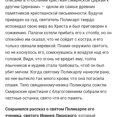
описаны в «Послании христиан Смирнской Церкви к
другим Церквам» — одном из самых древних
памятников христианской письменности. Будучи
приведен на суд, святитель Поликарп твердо
исповедал свою веру во Христа и был приговорен к
сожжению. Палачи хотели прибить его к столбу, но он
спокойно им сказал, что не сойдет с костра, и его
только связали веревкой. Пламя окружило святого,
но не коснулось его, сомкнувшись в воздухе над его
головой. Видя, что огонь не вредит ему, толпа
язычников и иудеев стала требовать, чтоб он был
убит мечом. Когда святому Поликарпу нанесли рану,
из нее вытекло так много крови, что она погасила
пламя. Тело священномученика Поликарпа сожгли.
Смирнские христиане с благоговением собрали его
честные останки, свято чтя его память.
Сохранился рассказ о святом Поликарпе его
ученика, святого Иринея Лионского
, который