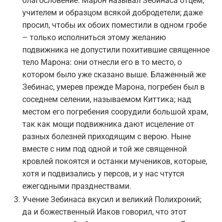
благословение. Марон называл Зебинаса отцем,
учителем и образцом всякой добродетели; даже
просил, чтобы их обоих поместили в одном гробе
– только исполниться этому желанию
подвижника не допустили похитившие священное
тело Марона: они отнесли его в то место, о
котором было уже сказано выше. Блаженный же
Зебинас, умерев прежде Марона, погребен был в
соседнем селении, называемом Киттика; над
местом его погребения соорудили большой храм,
так как мощи подвижника дают исцеление от
разных болезней приходящим с верою. Ныне
вместе с ним под одной и той же священной
кровлей покоятся и останки мучеников, которые,
хотя и подвизались у персов, и у нас чтутся
ежегодными празднествами.
Учение Зебинаса вкусил и великий Полихроний;
да и божественный Иаков говорил, что этот