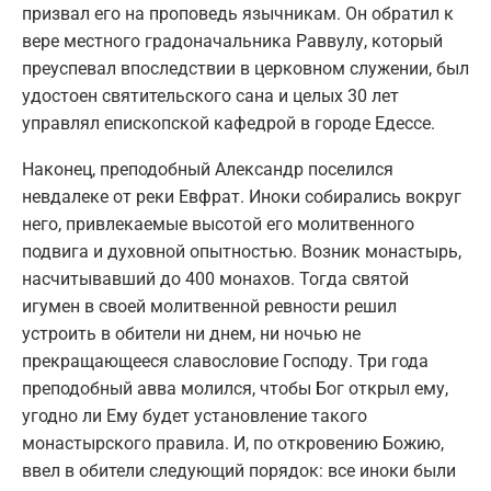
призвал его на проповедь язычникам. Он обратил к
вере местного градоначальника Раввулу, который
преуспевал впоследствии в церковном служении, был
удостоен святительского сана и целых 30 лет
управлял епископской кафедрой в городе Едессе.
Наконец, преподобный Александр поселился
невдалеке от реки Евфрат. Иноки собирались вокруг
него, привлекаемые высотой его молитвенного
подвига и духовной опытностью. Возник монастырь,
насчитывавший до 400 монахов. Тогда святой
игумен в своей молитвенной ревности решил
устроить в обители ни днем, ни ночью не
прекращающееся славословие Господу. Три года
преподобный авва молился, чтобы Бог открыл ему,
угодно ли Ему будет установление такого
монастырского правила. И, по откровению Божию,
ввел в обители следующий порядок: все иноки были