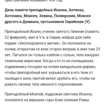
преставления называют 430 год.
День памяти преподобных Иоанна, Антиоха,
Антонина, Моисея, Зевина, Полихрония, Моисея
другого и Дамиана, пустынников Сирийских (V).
Преподобный Иоанн, ученик святого Лимния (память
22 февраля), жил в V в. в Сирии, избрав для себя
подвиг «беспокровного жития». Он поселился на
холме, открытом со всех сторон ветрам, и жил там 25
лет. Питался он только хлебом с солью, тело изнурял
тяжелыми веригами. Когда кто-то из посещавших
подвижника посадил на холме миндальное дерево,
чтобы преподобный мог укрываться в его тени от
палящего зноя, святой велел срубить его, чтобы не
давать своему телу никакого отдохновения.
Преподобный Моисей, подражая святому Иоанну,
поселился на вершине горы близ селения Рамы.