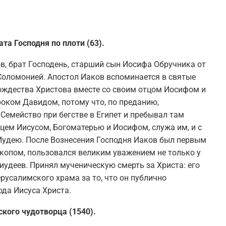
та Господня по плоти (63).
в, брат Господень, старший сын Иосифа Обручника от
 Соломонией. Апостол Иаков вспоминается в святые
ождества Христова вместе со своим отцом Иосифом и
оком Давидом, потому что, по преданию,
Семейство при бегстве в Египет и пребывал там
цем Иисусом, Богоматерью и Иосифом, служа им, и с
Иудею. После Вознесения Господня Иаков был первым
копом, пользовался великим уважением не только у
 иудеев. Принял мученическую смерть за Христа: его
русалимского храма за то, что он публично
ода Иисуса Христа.
кого чудотворца (1540).