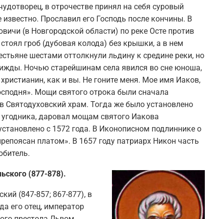
удотворец, в отрочестве принял на себя суровый
 известно. Прославил его Господь после кончины. В
ровичи (в Новгородской области) по реке Осте против
стоял гроб (дубовая колода) без крышки, а в нем
естьяне шестами оттолкнули льдину к средине реки, но
трижды. Ночью старейшинам села явился во сне юноша,
 христианин, как и вы. Не гоните меня. Мое имя Иаков,
Господня». Мощи святого отрока были сначала
 в Святодуховский храм. Тогда же было установлено
о угодника, даровал мощам святого Иакова
установлено с 1572 года. В Иконописном подлиннике о
препоясан платом». В 1657 году патриарх Никон часть
обитель.
ьского (877-878).
ий (847-857; 867-877), в
да его отец, император
кого престола Львом