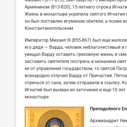
Армянином (813-820), 15-летнего отрока Игнат
Жизнь в монастыре укрепила святого Игнатия в
он был поставлен игуменом обители, а позже 
Константинопольским.
Император Михаил III (855-867) был еще малол
его дядя — Варда, человек неблагочестивый и
увещал Варду оставить греховную жизнь и смел
заставить святителя постричь в монахини свя
ее от управления государством, то святой Патр
всенародно отлучил Варду от Причастия. Пятн
отречься от сана, затем отправили в ссылку. 
Игнатий был вызван из заточения и еще 10 лет 
монастыре.
Преподобного Ел
Архимандрит Ник