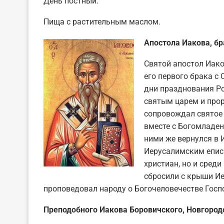
День постный.
Пища с растительным маслом.
Апостола Иакова, бра
Святой апостол Иако
его первого брака с
дни празднования Р
святым царем и прор
сопровождал святое 
вместе с Богомладен
ними же вернулся в 
Иерусалимским епис
христиан, но и среди
сбросили с крыши Ие
проповедовал народу о Богочеловечестве Госп
Преподобного Иакова Боровичского, Новгородс