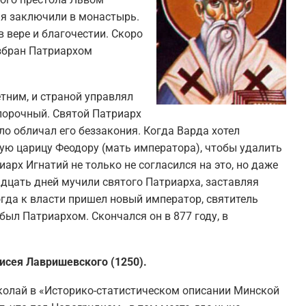
ия заключили в монастырь.
 вере и благочестии. Скоро
избран Патриархом
етним, и страной управлял
 порочный. Святой Патриарх
о обличал его беззакония. Когда Варда хотел
тую царицу Феодору (мать императора), чтобы удалить
иарх Игнатий не только не согласился на это, но даже
адцать дней мучили святого Патриарха, заставляя
Когда к власти пришел новый император, святитель
был Патриархом. Скончался он в 877 году, в
исея Лавришевского (1250).
олай в «Историко-статистическом описании Минской