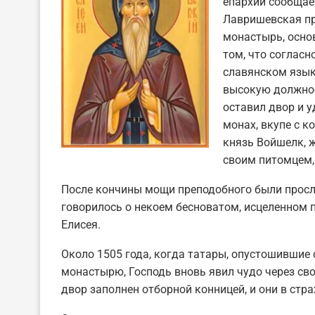
епархии сообщает
Лавришевская пр
монастырь, осно
том, что соглас
славянском язык
высокую должнос
оставил двор и у
монах, вкупе с к
князь Войшелк, ж
своим питомцем, 
После кончины мощи преподобного были просл
говорилось о некоем бесноватом, исцеленном п
Елисея.
Около 1505 года, когда татары, опустошившие
монастырю, Господь вновь явил чудо через сво
двор заполнен отборной конницей, и они в стра