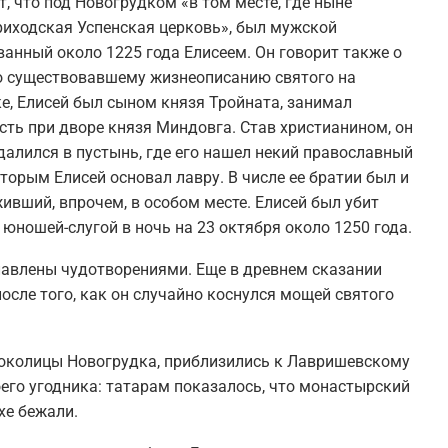
, что под Новогрудком «в том месте, где ныне
иходская Успенская церковь», был мужской
ванный около 1225 года Елисеем. Он говорит также о
но существовавшему жизнеописанию святого на
е, Елисей был сыном князя Тройната, занимал
ть при дворе князя Миндовга. Став христианином, он
далился в пустынь, где его нашел некий православный
оторым Елисей основал лавру. В числе ее братии был и
ивший, впрочем, в особом месте. Елисей был убит
юношей-слугой в ночь на 23 октября около 1250 года.
авлены чудотворениями. Еще в древнем сказании
осле того, как он случайно коснулся мощей святого
 околицы Новогрудка, приблизились к Лавришевскому
его угодника: татарам показалось, что монастырский
хе бежали.