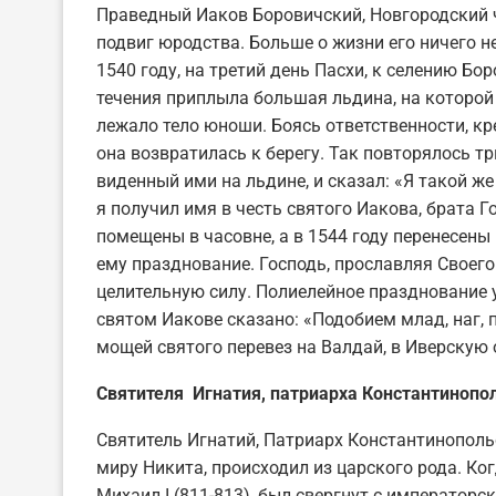
Праведный Иаков Боровичский, Новгородский ч
подвиг юродства. Больше о жизни его ничего не
1540 году, на третий день Пасхи, к селению Бо
течения приплыла большая льдина, на которой 
лежало тело юноши. Боясь ответственности, кр
она возвратилась к берегу. Так повторялось 
виденный ими на льдине, и сказал: «Я такой же
я получил имя в честь святого Иакова, брата 
помещены в часовне, а в 1544 году перенесены
ему празднование. Господь, прославляя Своег
целительную силу. Полиелейное празднование 
святом Иакове сказано: «Подобием млад, наг, 
мощей святого перевез на Валдай, в Иверскую 
Святителя Игнатия, патриарха Константинопол
Святитель Игнатий, Патриарх Константинопольск
миру Никита, происходил из царского рода. Ког
Михаил I (811-813), был свергнут с императорс