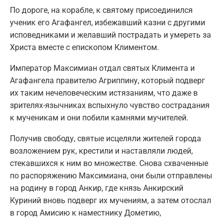
По дороге, на корабле, к святому присоединился
ученик его Агафангел, избежавший казни с другими
исповедниками и желавший пострадать и умереть за
Христа вместе с епископом Климентом.
Император Максимиан отдал святых Климента и
Агафангела правителю Агриппину, который подверг
их таким нечеловеческим истязаниям, что даже в
зрителях-язычниках вспыхнуло чувство сострадания
к мученикам и они побили камнями мучителей.
Получив свободу, святые исцеляли жителей города
возложением рук, крестили и наставляли людей,
стекавшихся к ним во множестве. Снова схваченные
по распоряжению Максимиана, они были отправлены
на родину в город Анкир, где князь Анкирский
Куриний вновь подверг их мучениям, а затем отослал
в город Амисию к наместнику Дометию,