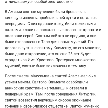
отличавшемуся особой жестокостью.
В Амисии святые мученики были брошены в
кипящую известь, пробыли в ней сутки и остались
невредимы. С них сдирали кожу, били железными
палками, клали на раскаленные железные кровати и
поливали серой. Святым всё это не вредило, и они
были отправлены в Тарс для новых мучений. По
дороге в пустыне святому Клименту, по его молитве,
было дано откровение, что он еще 28 лет будет
страдать за Имя Христово. Претерпев множество
мучений, святые были заключены в темницу.
После смерти Максимиана святой Агафангел был
усечен мечом. Святого Климента освободили
анкирские христиане из темницы и отвезли в
пещерный храм. Там, после совершения Литургии,
святой возвестил верующим скорое окончание
гонений и свое близкое отшествие. Святой мученик