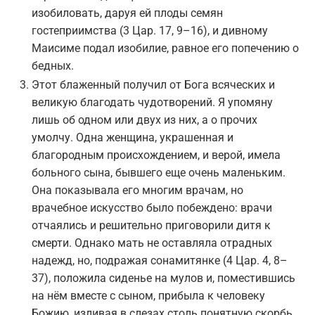
изобиловать, даруя ей плоды семян
гостеприимства (3 Цар. 17, 9–16), и дивному
Маисиме подал изобилие, равное его попечению о
бедных.
Этот блаженный получил от Бога всяческих и
великую благодать чудотворений. Я упомяну
лишь об одном или двух из них, а о прочих
умолчу. Одна женщина, украшенная и
благородным происхождением, и верой, имела
больного сына, бывшего еще очень маленьким.
Она показывала его многим врачам, но
врачебное искусство было побеждено: врачи
отчаялись и решительно приговорили дитя к
смерти. Однако мать не оставляла отрадных
надежд, но, подражая сонамитянке (4 Цар. 4, 8–
37), положила сиденье на мулов и, поместившись
на нём вместе с сыном, прибыла к человеку
Божию, изливая в слезах столь понятную скорбь