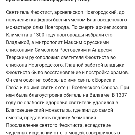
Святитель Феоктист, архиепископ Новгородский, до
получения кафедры был игуменом Благовещенского
монастыря близ Новгорода. По смерти архиепископа
Климента в 1300 году новгородцы избрали его
Владыкой, а митрополит Максим с русскими
епископами Симеоном Ростовским и Андреем
Тверским рукоположил святителя Феоктиста во
епископа Новгородского. Главной заботой владыки
Феоктиста было восстановление и постройка храмов.
Он сам освятил соборы во имя святых Бориса и
Глеба и во имя святых отец I Вселенского Собора. При
нем была благоустроена обитель на Валааме. В 1307
году по слабости здоровья святитель удалился в
Благовещенский монастырь, где жил до самой
смерти, предаваясь подвигу безмолвия.
Прославление святого Феоктиста, вследствие
чудесных исцелений от его мощей, совершилось в