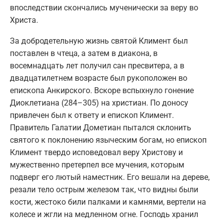
впоследствии скончались мученически за веру во
Христа.
За добродетельную жизнь святой Климент был
поставлен в чтеца, а затем в диакона, в
восемнадцать лет получил сан пресвитера, а в
двадцатилетнем возрасте был рукоположен во
епископа Анкирского. Вскоре вспыхнуло гонение
Диоклетиана (284–305) на христиан. По доносу
привлечен был к ответу и епископ Климент.
Правитель Галатии Дометиан пытался склонить
святого к поклонению языческим богам, но епископ
Климент твердо исповедовал веру Христову и
мужественно претерпел все мучения, которым
подверг его лютый наместник. Его вешали на дереве,
резали тело острым железом так, что видны были
кости, жестоко били палками и камнями, вертели на
колесе и жгли на медленном огне. Господь хранил