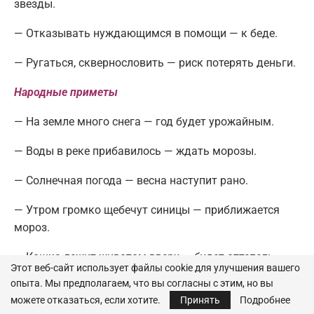
звезды.
— Отказывать нуждающимся в помощи — к беде.
— Ругаться, сквернословить — риск потерять деньги.
Народные приметы
— На земле много снега — год будет урожайным.
— Воды в реке прибавилось — ждать морозы.
— Солнечная погода — весна наступит рано.
— Утром громко щебечут синицы — приближается
мороз.
— Кошка лежит животом вверх — будет оттепель.
Этот веб-сайт использует файлы cookie для улучшения вашего
опыта. Мы предполагаем, что вы согласны с этим, но вы
Ведущая темы Лора Веверица
можете отказаться, если хотите.
Принять
Подробнее