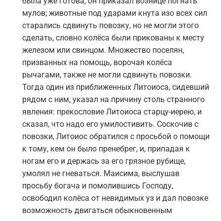
была уже готова, он приказал вознице погнать
мулов; животные под ударами кнута изо всех сил
старались сдвинуть повозку, но не могли этого
сделать, словно колёса были прикованы к месту
железом или свинцом. Множество поселян,
призванных на помощь, ворочая колёса
рычагами, также не могли сдвинуть повозки.
Тогда один из приближенных Литоиоса, сидевший
рядом с ним, указал на причину столь странного
явления: прекословие Литоиоса старцу-иерею, и
сказал, что надо его умилостивить. Соскочив с
повозки, Литоиос обратился с просьбой о помощи
к тому, кем он было пренебрег, и, припадая к
ногам его и держась за его грязное рубище,
умолял не гневаться. Маисима, выслушав
просьбу богача и помолившись Господу,
освободил колёса от невидимых уз и дал повозке
возможность двигаться обыкновенным