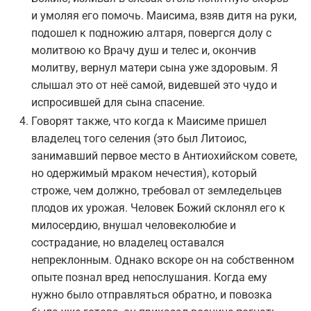
и умоляя его помочь. Маисима, взяв дитя на руки,
подошел к подножию алтаря, повергся долу с
молитвою ко Врачу душ и телес и, окончив
молитву, вернул матери сына уже здоровым. Я
слышал это от неё самой, видевшей это чудо и
испросившей для сына спасение.
Говорят также, что когда к Маисиме пришел
владелец того селения (это был Литоиос,
занимавший первое место в Антиохийском совете,
но одержимый мраком нечестия), который
строже, чем должно, требовал от земледельцев
плодов их урожая. Человек Божий склонял его к
милосердию, внушал человеколюбие и
сострадание, но владелец оставался
непреклонным. Однако вскоре он на собственном
опыте познал вред непослушания. Когда ему
нужно было отправляться обратно, и повозка