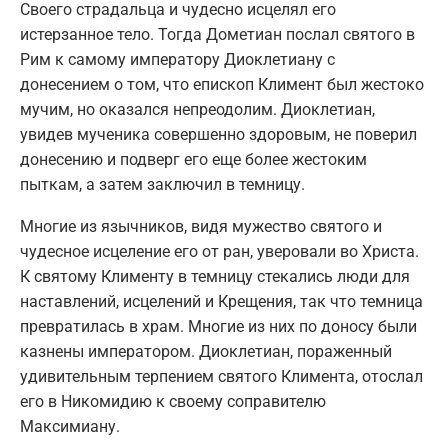
Своего страдальца и чудесно исцелял его
истерзанное тело. Тогда Дометиан послал святого в
Рим к самому императору Диоклетиану с
донесением о том, что епископ Климент был жестоко
мучим, но оказался непреодолим. Диоклетиан,
увидев мученика совершенно здоровым, не поверил
донесению и подверг его еще более жестоким
пыткам, а затем заключил в темницу.
Многие из язычников, видя мужество святого и
чудесное исцеление его от ран, уверовали во Христа.
К святому Клименту в темницу стекались люди для
наставлений, исцелений и Крещения, так что темница
превратилась в храм. Многие из них по доносу были
казнены императором. Диоклетиан, пораженный
удивительным терпением святого Климента, отослал
его в Никомидию к своему соправителю
Максимиану.