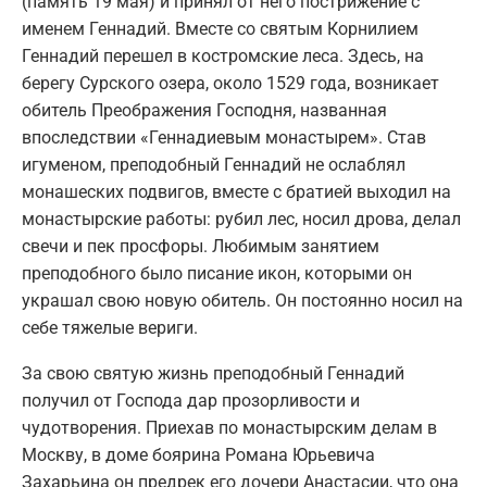
(память 19 мая) и принял от него пострижение с
именем Геннадий. Вместе со святым Корнилием
Геннадий перешел в костромские леса. Здесь, на
берегу Сурского озера, около 1529 года, возникает
обитель Преображения Господня, названная
впоследствии «Геннадиевым монастырем». Став
игуменом, преподобный Геннадий не ослаблял
монашеских подвигов, вместе с братией выходил на
монастырские работы: рубил лес, носил дрова, делал
свечи и пек просфоры. Любимым занятием
преподобного было писание икон, которыми он
украшал свою новую обитель. Он постоянно носил на
себе тяжелые вериги.
За свою святую жизнь преподобный Геннадий
получил от Господа дар прозорливости и
чудотворения. Приехав по монастырским делам в
Москву, в доме боярина Романа Юрьевича
Захарьина он предрек его дочери Анастасии, что она