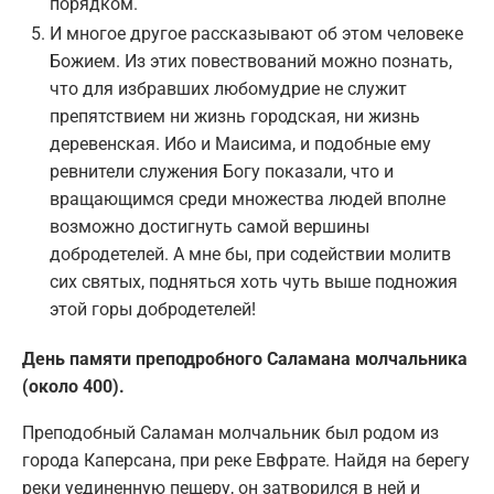
порядком.
И многое другое рассказывают об этом человеке
Божием. Из этих повествований можно познать,
что для избравших любомудрие не служит
препятствием ни жизнь городская, ни жизнь
деревенская. Ибо и Маисима, и подобные ему
ревнители служения Богу показали, что и
вращающимся среди множества людей вполне
возможно достигнуть самой вершины
добродетелей. А мне бы, при содействии молитв
сих святых, подняться хоть чуть выше подножия
этой горы добродетелей!
День памяти преподробного Саламана молчальника
(около 400).
Преподобный Саламан молчальник был родом из
города Каперсана, при реке Евфрате. Найдя на берегу
реки уединенную пещеру, он затворился в ней и