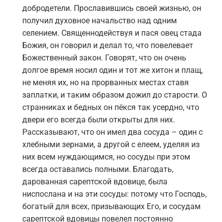
добродетели. Прославившись своей жизнью, он
получил духовное начальство над одним
селением. Священнодействуя и пася овец стада
Божия, он говорил и делал то, что повелевает
Божественный закон. Говорят, что он очень
долгое время носил один и тот же хитон и плащ,
не меняя их, но на прорванных местах ставя
заплатки, и таким образом дожил до старости. О
странниках и бедных он пёкся так усердно, что
двери его всегда были открыты для них.
Рассказывают, что он имел два сосуда – один с
хлебными зернами, а другой с елеем, уделяя из
них всем нуждающимся, но сосуды при этом
всегда оставались полными. Благодать,
дарованная сарептской вдовице, была
ниспослана и на эти сосуды: потому что Господь,
богатый для всех, призывающих Его, и сосудам
сарептской вдовицы повелел постоянно