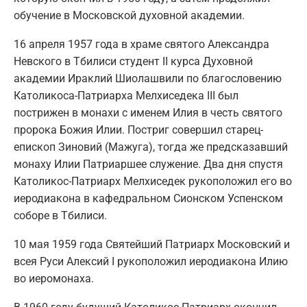
обучение в Московской духовной академии.
16 апреля 1957 года в храме святого Александра
Невского в Тбилиси студент II курса Духовной
академии Ираклий Шиолашвили по благословению
Католикоса-Патриарха Мелхиседека III был
пострижен в монахи с именем Илия в честь cвятого
пророка Божия Илии. Постриг совершил старец-
епископ Зиновий (Мажуга), тогда же предсказавший
монаху Илии Патриаршее служение. Два дня спустя
Католикос-Патриарх Мелхиседек рукоположил его во
иеродиакона в кафедральном Сионском Успенском
соборе в Тбилиси.
10 мая 1959 года Святейший Патриарх Московский и
всея Руси Алексий I рукоположил иеродиакона Илию
во иеромонаха.