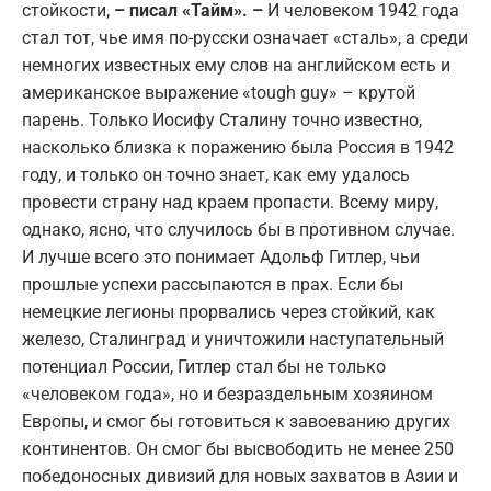
стойкости,
– писал «Тайм». –
И человеком 1942 года
стал тот, чье имя по-русски означает «сталь», а среди
немногих известных ему слов на английском есть и
американское выражение «tough guy» – крутой
парень. Только Иосифу Сталину точно известно,
насколько близка к поражению была Россия в 1942
году, и только он точно знает, как ему удалось
провести страну над краем пропасти. Всему миру,
однако, ясно, что случилось бы в противном случае.
И лучше всего это понимает Адольф Гитлер, чьи
прошлые успехи рассыпаются в прах. Если бы
немецкие легионы прорвались через стойкий, как
железо, Сталинград и уничтожили наступательный
потенциал России, Гитлер стал бы не только
«человеком года», но и безраздельным хозяином
Европы, и смог бы готовиться к завоеванию других
континентов. Он смог бы высвободить не менее 250
победоносных дивизий для новых захватов в Азии и