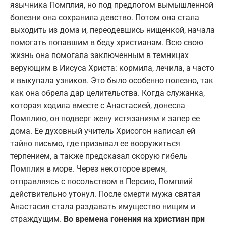
язычника Помплия, но под предлогом вымышленной
болезни она сохранила девство. Потом она стала
выходить из дома и, переодевшись нищенкой, начала
помогать попавшим в беду христианам. Всю свою
жизнь она помогала заключенным в темницах
верующим в Иисуса Христа: кормила, лечила, а часто
и выкупала узников. Это было особенно полезно, так
как она обрела дар целительства. Когда служанка,
которая ходила вместе с Анастасией, донесла
Помплию, он подверг жену истязаниям и запер ее
дома. Ее духовный учитель Хрисогон написал ей
тайно письмо, где призывал ее вооружиться
терпением, а также предсказал скорую гибель
Помплия в море. Через некоторое время,
отправляясь с посольством в Персию, Помплий
действительно утонул. После смерти мужа святая
Анастасия стала раздавать имущество нищим и
страждущим.
Во времена гонения на христиан при