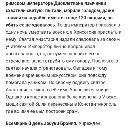
римском императоре Диоклетиане язычники
схватили святую: пытали, морили голодом, даже
топили на корабле вместе с еще 120 людьми, но
убить ее не удавалось
. Тогда император приказал в
одну ночь умертвить всех их, а Хрисогона прислать к
нему. Святая Анастасия издали следовала за своим
учителем. Император лично допрашивал
арестованного, но, не сумев склонить его к
отречению, велел отрубить ему голову. После этого
святая начала странствовать. Овладев к тому
времени врачебным искусством, она повсюду
помогала узникам. По своему подвигу святая
Анастасия стяжала себе имя Узорешительницы.
Однако в конце концов она была казнена, в V веке
мощи святой были перенесены в Константинополь,
где во имя ее был построен храм.
Всемирный день азбуки Брайля.
Учрежден