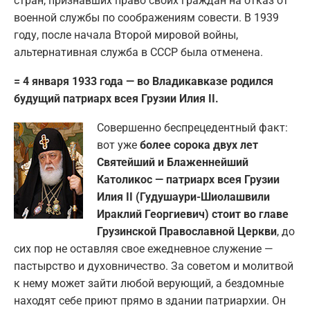
стран, признавших право своих граждан на отказ от
военной службы по соображениям совести. В 1939
году, после начала Второй мировой войны,
альтернативная служба в СССР была отменена.
= 4 января 1933 года — во Владикавказе родился
будущий патриарх всея Грузии Илия II.
Совершенно беспрецедентный факт:
вот уже
более сорока двух лет
Святейший и Блаженнейший
Католикос — патриарх всея Грузии
Илия II (Гудушаури-Шиолашвили
Ираклий Георгиевич) стоит во главе
Грузинской Православной Церкви
, до
сих пор не оставляя свое ежедневное служение —
пастырство и духовничество. За советом и молитвой
к нему может зайти любой верующий, а бездомные
находят себе приют прямо в здании патриархии. Он