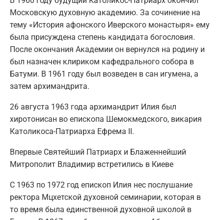
В 1960 году будущий Католикос-Патриарх окончил
Московскую духовную академию. За сочинение на
тему «История афонского Иверского монастыря» ему
была присуждена степень кандидата богословия.
После окончания Академии он вернулся на родину и
был назначен клириком кафедрального собора в
Батуми. В 1961 году был возведен в сан игумена, а
затем архимандрита.
26 августа 1963 года архимандрит Илия был
хиротонисан во епископа Шемокмедского, викария
Католикоса-Патриарха Ефрема II.
Впервые Святейший Патриарх и Блаженнейший
Митрополит Владимир встретились в Киеве
С 1963 по 1972 год епископ Илия нес послушание
ректора Мцхетской духовной семинарии, которая в
то время была единственной духовной школой в