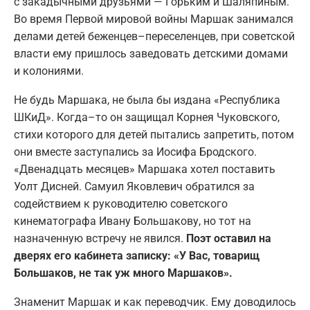
с закадычными друзьями — Горьким и Шаляпиным.
Во время Первой мировой войны Маршак занимался
делами детей беженцев–переселенцев, при советской
власти ему пришлось заведовать детскими домами
и колониями.
Не будь Маршака, не была бы издана «Республика
ШКиД». Когда–то он защищал Корнея Чуковского,
стихи которого для детей пытались запретить, потом
они вместе заступались за Иосифа Бродского.
«Двенадцать месяцев» Маршака хотел поставить
Уолт Дисней. Самуил Яковлевич обратился за
содействием к руководителю советского
кинематографа Ивану Большакову, но тот на
назначенную встречу не явился.
Поэт оставил на
дверях его кабинета записку: «У Вас, товарищ
Большаков, не так уж много Маршаков».
Знаменит Маршак и как переводчик. Ему доводилось