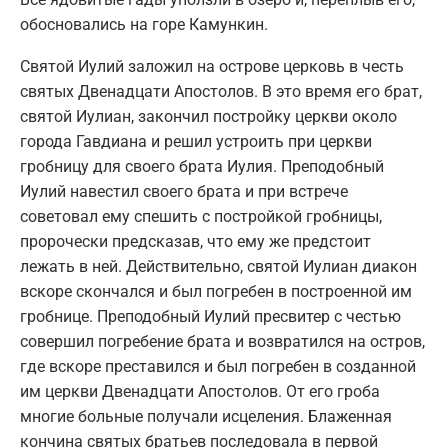
обосновались на горе Камункин.
Святой Иулий заложил на острове церковь в честь
святых Двенадцати Апостолов. В это время его брат,
святой Иулиан, закончил постройку церкви около
города Гавдиана и решил устроить при церкви
гробницу для своего брата Иулия. Преподобный
Иулий навестил своего брата и при встрече
советовал ему спешить с постройкой гробницы,
пророчески предсказав, что ему же предстоит
лежать в ней. Действительно, святой Иулиан диакон
вскоре скончался и был погребен в построенной им
гробнице. Преподобный Иулий пресвитер с честью
совершил погребение брата и возвратился на остров,
где вскоре преставился и был погребен в созданной
им церкви Двенадцати Апостолов. От его гроба
многие больные получали исцеления. Блаженная
кончина святых братьев последовала в первой