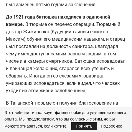
был заменён пятью годами заключения.
До 1921 года батюшка находился в одиночной
камере.
В тюрьме он перенёс операции. Тюремный
доктор Жижиленко (будущий тайный епископ
Максим) обучил его медицинским навыкам, и старец
был поставлен на должность санитара, благодаря
чему имел доступ к самым разным людям, в том
числе и в камеры смертников. Батюшка исповедовал
и причащал желающих, старался всех утешить и
ободрить. Иногда он со слезами уговаривал
умирающих исповедаться, если видел, что человек
уходит из этой жизни озлобленным.
В Таганской тюрьме он получил благословение на
старчество от митрополита Кирилла (Смирнова). Из
Этот веб-сайт использует файлы cookie для улучшения вашего
тюрьмы отец Георгий был взят «на поруки» будущим
опыта. Мы предполагаем, что вы согласны с этим, но вы
священномучеником Владыкой Феодором
можете отказаться, если хотите.
Принять
Подробнее