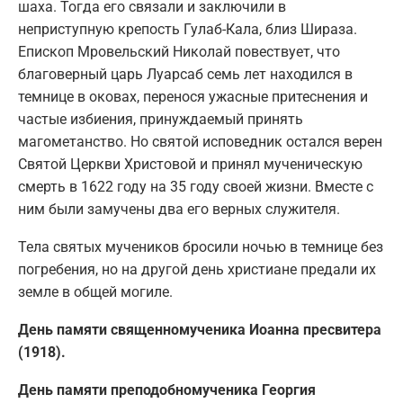
шаха. Тогда его связали и заключили в
неприступную крепость Гулаб-Кала, близ Шираза.
Епископ Мровельский Николай повествует, что
благоверный царь Луарсаб семь лет находился в
темнице в оковах, перенося ужасные притеснения и
частые избиения, принуждаемый принять
магометанство. Но святой исповедник остался верен
Святой Церкви Христовой и принял мученическую
смерть в 1622 году на 35 году своей жизни. Вместе с
ним были замучены два его верных служителя.
Тела святых мучеников бросили ночью в темнице без
погребения, но на другой день христиане предали их
земле в общей могиле.
День памяти священномученика Иоанна пресвитера
(1918).
День памяти преподобномученика Георгия