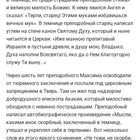
и великую милость Божию. К нему явился Ангел и
сказал: «Терпи, старец! Этими муками избавишься
вечных мук». В темнице преподобный старец написал
углем на стене канон Святому Духу, который и ныне
читается в Церкви: «Иже манною препитавый
Израиля в пустыни древле, и душу мою, Владыко,
Духа наполни Всесвятаго, яко да о Нем благоугодно
служу Ти выну…»
Через шесть лет преподобного Максима освободили
от тюремного заключения и послали под церковным
запрещением в Тверь. Там он жил под надзором
добродушного епископа Акакия, который милостиво
обходился с невинно пострадавшим. Преподобный
написал автобиографическое произведение «Мысли,
какими инок скорбный, заключенный в темницу,
утешал и укреплял себя в терпении». Вот несколько
слов из этого яркого сочинения: «Не тужи, не скорби,