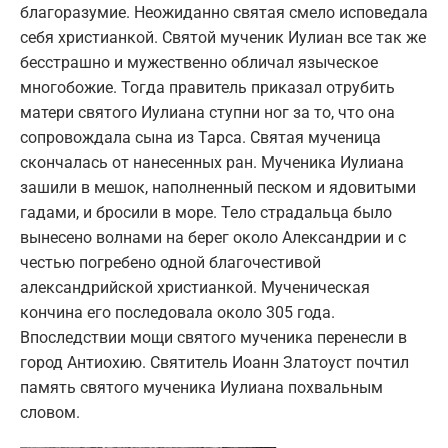
благоразумие. Неожиданно святая смело исповедала
себя христианкой. Святой мученик Иулиан все так же
бесстрашно и мужественно обличал языческое
многобожие. Тогда правитель приказал отрубить
матери святого Иулиана ступни ног за то, что она
сопровождала сына из Тарса. Святая мученица
скончалась от нанесенных ран. Мученика Иулиана
зашили в мешок, наполненный песком и ядовитыми
гадами, и бросили в море. Тело страдальца было
вынесено волнами на берег около Александрии и с
честью погребено одной благочестивой
александрийской христианкой. Мученическая
кончина его последовала около 305 года.
Впоследствии мощи святого мученика перенесли в
город Антиохию. Святитель Иоанн Златоуст почтил
память святого мученика Иулиана похвальным
словом.