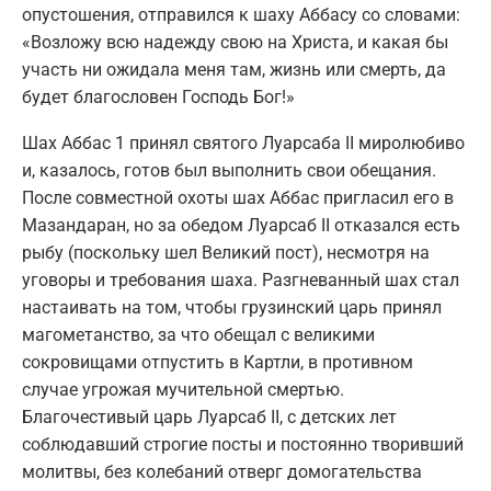
опустошения, отправился к шаху Аббасу со словами:
«Возложу всю надежду свою на Христа, и какая бы
участь ни ожидала меня там, жизнь или смерть, да
будет благословен Господь Бог!»
Шах Аббас 1 принял святого Луарсаба II миролюбиво
и, казалось, готов был выполнить свои обещания.
После совместной охоты шах Аббас пригласил его в
Мазандаран, но за обедом Луарсаб II отказался есть
рыбу (поскольку шел Великий пост), несмотря на
уговоры и требования шаха. Разгневанный шах стал
настаивать на том, чтобы грузинский царь принял
магометанство, за что обещал с великими
сокровищами отпустить в Картли, в противном
случае угрожая мучительной смертью.
Благочестивый царь Луарсаб II, с детских лет
соблюдавший строгие посты и постоянно творивший
молитвы, без колебаний отверг домогательства