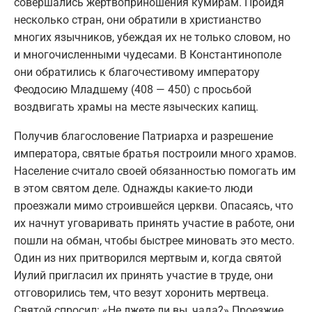
совершались жертвоприношения кумирам. Пройдя
несколько стран, они обратили в христианство
многих язычников, убеждая их не только словом, но
и многочисленными чудесами. В Константинополе
они обратились к благочестивому императору
Феодосию Младшему (408 — 450) с просьбой
воздвигать храмы на месте языческих капищ.
Получив благословение Патриарха и разрешение
императора, святые братья построили много храмов.
Население считало своей обязанностью помогать им
в этом святом деле. Однажды какие-то люди
проезжали мимо строившейся церкви. Опасаясь, что
их начнут уговаривать принять участие в работе, они
пошли на обман, чтобы быстрее миновать это место.
Один из них притворился мертвым и, когда святой
Иулий пригласил их принять участие в труде, они
отговорились тем, что везут хоронить мертвеца.
Святой спросил: «Не лжете ли вы, чада?» Проезжие