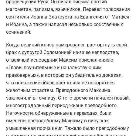
просвещения Руси. Он писал письма против
магометан, папизма, язычников. Перевел толкования
святителя Иоанна Златоуста на Евангелия от Матфея
и Иоанна, а также написал несколько собственных
сочинений.
Когда великий князь намеревался расторгнуть свой
брак с супругой Соломонией из-за ее неплодства,
отважный исповедник Максим прислал князю
«Главы поучительные к начальствующим
правоверных», в которых он убедительно доказал,
что положение обязывает князя не покоряться
животным страстям. Преподобного Максима
заключили в темницу. С того времени начался новый,
многострадальный период жизни преподобного.
Неточности, обнаруженные в переводах, были
вменены преподобному Максиму в вину, как
умышленная порча книг. Тяжело было преподобному
в темнице, но среди страданий преподобный стяжал