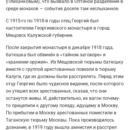
(Плиханковым), что вызвало в Оптиной разделение в
среде монахов — событие доселе там неслыханное.
С 1915-го по 1918-й годы отец Георгий был
настоятелем Георгиевского монастыря в город
Мещовск Калужской губернии.
После закрытия монастыря в декабре 1918 года,
батюшка был обвинён в «тайном заговоре» и
«хранении оружия». Из Мещовской тюрьмы батюшку
вместе с группой арестованных повезли в тюрьму
Калуги, где их должны были расстрелять. Перед этим
отцу Георгию было чудесное видение, после которого
он утешил всех арестованных, сказав, что они
останутся живы. И, действительно, их вагон почему-
то прицепили к другому поезду, идущему в Москву.
По прибытии в Москву арестованных поместили в
Таганскую тюрьму Москвы. Пока производилось
дознание, в 1919 году вышла амнистия и расстрел