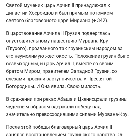
Святой мученик царь Арчил II принадлежал к
династии Хосроидов и был прямым потомком
святого благоверного царя Мириана (+ 342).
В царствование Арчила II Грузия подверглась
опустошительному нашествию Мурвана-Кру
(Глухого), прозванного так грузинским народом за
его неумолимую жестокость. Положение грузин было
безвыходным, и царь Арчил II, вместе со своим
братом Миром, правителем Западной Грузии, со
слезами просили заступничества у Пресвятой
Богородицы. И Она явила. Свою милость.
В сражении при реках Абаша и Цхенисцхали грузины
чудесным образом одержали победу над
значительно превосходившими силами Мурвана-Кру.
После этой победы благоверный царь Арчил II
занялся восстановлением грузинского царства. Он