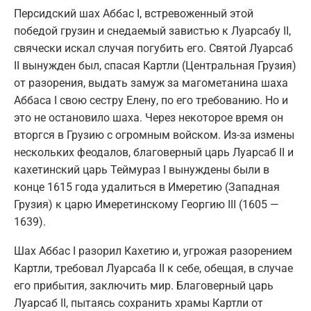
Персидский шах Аббас I, встревоженный этой
победой грузин и снедаемый завистью к Луарсабу II,
свячески искал случая погубить его. Святой Луарсаб
II вынужден был, спасая Картли (Центральная Грузия)
от разорения, выдать замуж за магометанина шаха
Аббаса I свою сестру Елену, по его требованию. Но и
это не остановило шаха. Через некоторое время он
вторгся в Грузию с огромным войском. Из-за измены
нескольких феодалов, благоверный царь Луарсаб II и
кахетинский царь Теймураз I вынуждены были в
конце 1615 года удалиться в Имеретию (Западная
Грузия) к царю Имеретинскому Георгию III (1605 —
1639).
Шах Аббас I разорил Кахетию и, угрожая разорением
Картли, требовал Луарсаба II к себе, обещая, в случае
его прибытия, заключить мир. Благоверный царь
Луарсаб II, пытаясь сохранить храмы Картли от