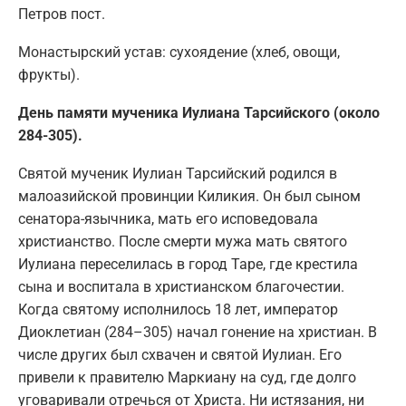
Петров пост.
Монастырский устав: cухоядение (хлеб, овощи,
фрукты).
День памяти мученика Иулиана Тарсийского (около
284-305).
Святой мученик Иулиан Тарсийский родился в
малоазийской провинции Киликия. Он был сыном
сенатора-язычника, мать его исповедовала
христианство. После смерти мужа мать святого
Иулиана переселилась в город Таре, где крестила
сына и воспитала в христианском благочестии.
Когда святому исполнилось 18 лет, император
Диоклетиан (284–305) начал гонение на христиан. В
числе других был схвачен и святой Иулиан. Его
привели к правителю Маркиану на суд, где долго
уговаривали отречься от Христа. Ни истязания, ни