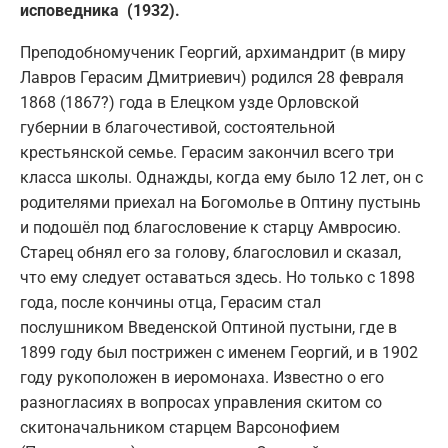
исповедника (1932).
Преподобномученик Георгий, архимандрит (в миру
Лавров Герасим Дмитриевич) родился 28 февраля
1868 (1867?) года в Елецком узде Орловской
губернии в благочестивой, состоятельной
крестьянской семье. Герасим закончил всего три
класса школы. Однажды, когда ему было 12 лет, он с
родителями приехал на Богомолье в Оптину пустынь
и подошёл под благословение к старцу Амвросию.
Старец обнял его за голову, благословил и сказал,
что ему следует оставаться здесь. Но только с 1898
года, после кончины отца, Герасим стал
послушником Введенской Оптиной пустыни, где в
1899 году был пострижен с именем Георгий, и в 1902
году рукоположен в иеромонаха. Известно о его
разногласиях в вопросах управления скитом со
скитоначальником старцем Варсонофием