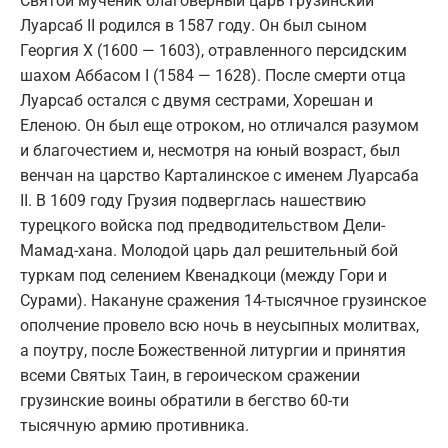
Святой мученик благоверный царь Грузинский
Луарсаб II родился в 1587 году. Он был сыном
Георгия Х (1600 — 1603), отравленного персидским
шахом Аббасом I (1584 — 1628). После смерти отца
Луарсаб остался с двумя сестрами, Хорешан и
Еленою. Он был еще отроком, но отличался разумом
и благочестием и, несмотря на юный возраст, был
венчан на царство Карталинское с именем Луарсаба
II. В 1609 году Грузия подверглась нашествию
турецкого войска под предводительством Дели-
Мамад-хана. Молодой царь дал решительный бой
туркам под селением Квенадкоци (между Гори и
Сурами). Накануне сражения 14-тысячное грузинское
ополчение провело всю ночь в неусыпных молитвах,
а поутру, после Божественной литургии и принятия
всеми Святых Таин, в героическом сражении
грузинские воины обратили в бегство 60-ти
тысячную армию противника.