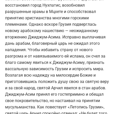
восстановил город Нухпатис, возобновил
разрушенные храмы в Мцхете и способствовал
принятию христианства многими горскими
племенами. Однако вскоре Грузия подверглась
новому арабскому нашествию — неожиданному
вторжению Джиджум-Асима. Исправно выплачивая
дань арабам, благоверный царь не ожидал этого
нападения. Чтобы избавить страну от нового
разгрома и от навязываемого ей ислама, он счел за
благо самому явиться к Джиджум-Асиму, признать
вассальную зависимость Грузии и испросить мира.
Возлагая всю надежду на милосердие Божие и
приготовившись положить душу свою за святую веру
и за свой народ, святой Арчил явился в стан арабов.
Джиджум-Асим принял его гостеприимно и обещал
свое покровительство, но настаивал на принятии
мусульманства. Как повествует «Летопись Грузии»,
святой царь Арчил спокойно отвечал: «Не будет того,