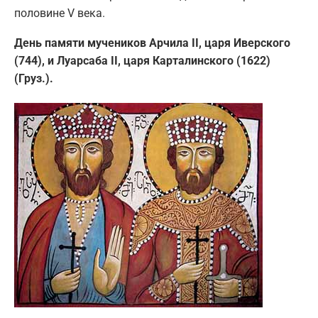
половине V века.
День памяти мучеников Арчила II, царя Иверского
(744), и Луарсаба II, царя Карталинского (1622)
(Груз.).