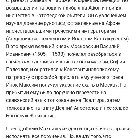
странах; побывал в Париже, Флоренции, Венеции. По
возвращении на родину прибыл на Афон и принял
иночество в Ватопедской обители. Он с увлечением
изучал древние рукописи, оставленные на Афоне
иночествовавшими греческими императорами
(Андроником Палеологом и Иоанном Кантакузеном).
В это время великий князь Московский Василий
Иоаннович (1505 — 1533) пожелал разобраться в
греческих рукописях и книгах своей матери, Софии
Палеолог, и обратился к Константинопольскому
патриарху с просьбой прислать ему ученого грека.
Инок Максим получил указание ехать в Москву. По
прибытии ему было поручено перевести на
славянский язык толкование на Псалтирь, затем
толкование на книгу Деяний Апостолов и несколько
Богослужебных книг.
Преподобный Максим усердно и тщательно старался
исполнять все поручения. Но, ввиду того, что