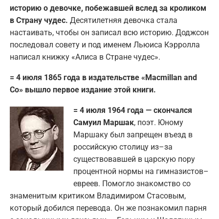
историю о девочке, побежавшей вслед за кроликом
в Страну чудес.
Десятилетняя девочка стала
настаивать, чтобы он записал всю историю. Доджсон
последовал совету и под именем Льюиса Кэрролла
написал книжку «Алиса в Стране чудес».
= 4 июля 1865 года в издательстве «Macmillan and
Co» вышло первое издание этой книги.
= 4 июля 1964 года — скончался
Самуил Маршак
, поэт. Юному
Маршаку был запрещен въезд в
российскую столицу из–за
существовавшей в царскую пору
процентной нормы на гимназистов–
евреев. Помогло знакомство со
знаменитым критиком Владимиром Стасовым,
который добился перевода. Он же познакомил парня