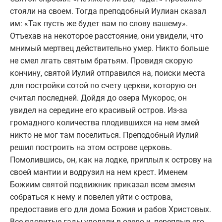
стояли на своем. Тогда преподобный Иулиан сказал
им: «Так пусть же будет вам по слову вашему».
Отъехав на некоторое расстояние, они увидели, что
мнимый мертвец действительно умер. Никто больше
не смел лгать святым братьям. Провидя скорую
кончину, святой Иулий отправился на, поиски места
для постройки сотой по счету церкви, которую он
считал последней. Дойдя до озера Мукорос, он
увидел на середине его красивый остров. Из-за
громадного количества плодившихся на нем змей
никто не мог там поселиться. Преподобный Иулий
решил построить на этом острове церковь.
Помолившись, он, как на лодке, приплыл к острову на
своей мантии и водрузил на нем крест. Именем
Божиим святой подвижник приказал всем змеям
собраться к нему и повелел уйти с острова,
предоставив его для дома Божия и рабов Христовых.
Все ядовитые гады уползли в озеро и, переплыв его,