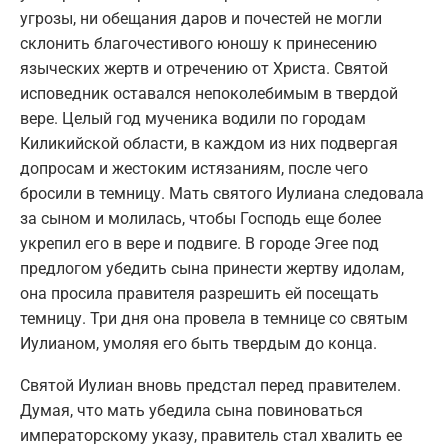
угрозы, ни обещания даров и почестей не могли
склонить благочестивого юношу к принесению
языческих жертв и отречению от Христа. Святой
исповедник оставался непоколебимым в твердой
вере. Целый год мученика водили по городам
Киликийской области, в каждом из них подвергая
допросам и жестоким истязаниям, после чего
бросили в темницу. Мать святого Иулиана следовала
за сыном и молилась, чтобы Господь еще более
укрепил его в вере и подвиге. В городе Эгее под
предлогом убедить сына принести жертву идолам,
она просила правителя разрешить ей посещать
темницу. Три дня она провела в темнице со святым
Иулианом, умоляя его быть твердым до конца.
Святой Иулиан вновь предстал перед правителем.
Думая, что мать убедила сына повиноваться
императорскому указу, правитель стал хвалить ее