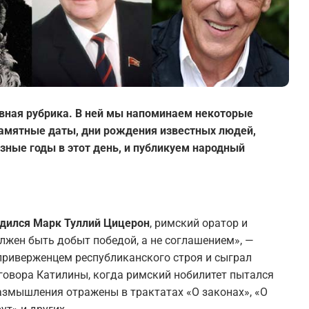
вная рубрика. В ней мы напоминаем некоторые
 памятные даты, дни рождения известных людей,
зные годы в этот день, и публикуем народный
 родился Марк Туллий Цицерон
, римский оратор и
лжен быть добыт победой, а не соглашением», —
приверженцем республиканского строя и сыграл
говора Катилины, когда римский нобилитет пытался
размышления отражены в трактатах «О законах», «О