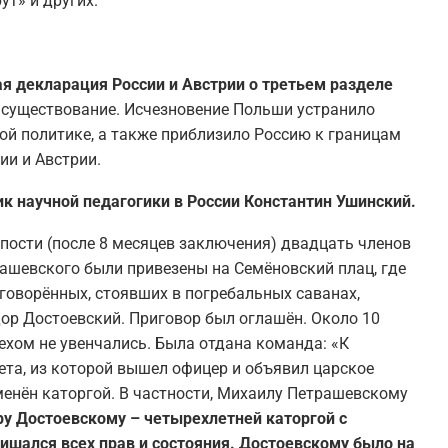
ут» и других.
ая декларация России и Австрии о третьем разделе
ла существование. Исчезновение Польши устранило
ой политике, а также приблизило Россию к границам
ии и Австрии.
ик научной педагогики в России Константин Ушинский.
пости (после 8 месяцев заключения) двадцать членов
ашевского были привезены на Семёновский плац, где
говорённых, стоявших в погребальных саванах,
ор Достоевский. Приговор был оглашён. Около 10
хом не увенчались. Была отдана команда: «К
рета, из которой вышел офицер и объявил царское
енён каторгой. В частности, Михаилу Петрашевскому
у Достоевскому – четырехлетней каторгой с
ишался всех прав и состояния. Достоевскому было на