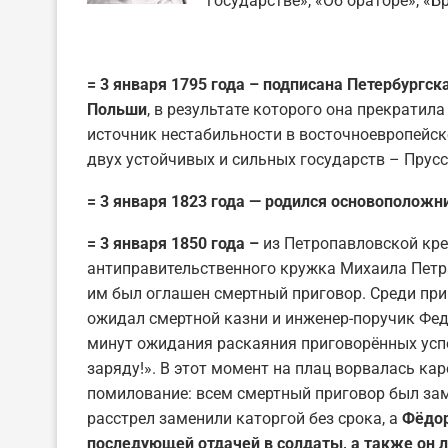
государстве», «Об ораторе», «Бр
= 3 января 1795 года – подписана Петербургск
Польши
, в результате которого она прекрати
источник нестабильности в восточноевропейск
двух устойчивых и сильных государств – Прусс
= 3 января 1823 года — родился основоположн
= 3 января 1850 года –
из Петропавловской кре
антиправительственного кружка Михаила Петр
им был оглашен смертный приговор. Среди при
ожидал смертной казни и инженер-поручик Фед
минут ожидания раскаяния приговорённых успе
заряду!». В этот момент на плац ворвалась ка
помилование: всем смертный приговор был зам
расстрел заменили каторгой без срока, а
Фёдор
последующей отдачей в солдаты, а также он л