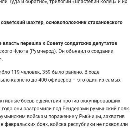
или Туда и обратно», трилогии «Властелин колец» и их
я советский шахтер, основоположник стахановского
се власть перешла к Совету солдатских депутатов
кого Флота (Румчерод). Он объявил о создании
и.
бло 119 человек, 359 было ранено. В ходе
было казнено до 400 офицеров – это один из самых
активные боевые действия против оккупировавших
8 года они разгромили под Бендерами румынский полк
и румынским войскам поражение у Рыбницы, захватив
в февральских боях, войска республики не позволили