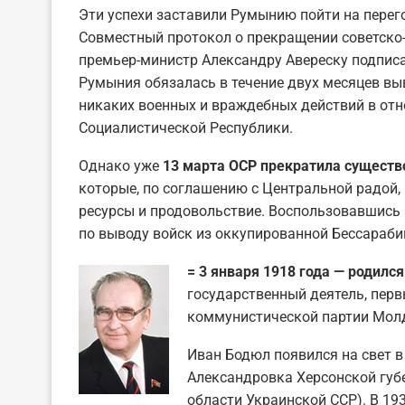
Эти успехи заставили Румынию пойти на перего
Совместный протокол о прекращении советск
премьер-министр Александру Авереску подписал
Румыния обязалась в течение двух месяцев вы
никаких военных и враждебных действий в от
Социалистической Республики.
Однако уже
13 марта ОСР прекратила существ
которые, по соглашению с Центральной радой, 
ресурсы и продовольствие. Воспользовавшись 
по выводу войск из оккупированной Бессараби
= 3 января 1918 года — родилс
государственный деятель, перв
коммунистической партии Молд
Иван Бодюл появился на свет в
Александровка Херсонской губ
области Украинской ССР). В 19