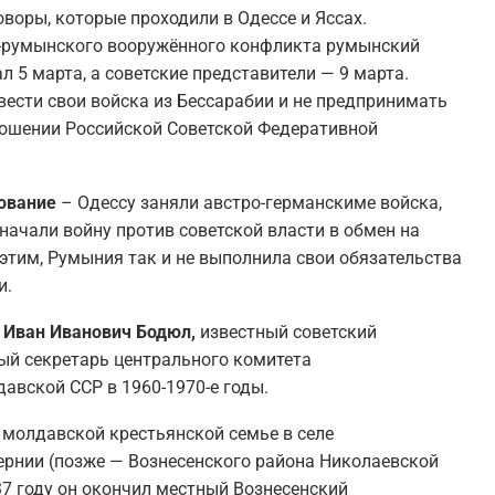
воры, которые проходили в Одессе и Яссах.
о-румынского вооружённого конфликта румынский
 5 марта, а советские представители — 9 марта.
вести свои войска из Бессарабии и не предпринимать
ношении Российской Советской Федеративной
ование
– Одессу заняли австро-германскиме войска,
начали войну против советской власти в обмен на
этим, Румыния так и не выполнила свои обязательства
и.
я Иван Иванович Бодюл,
известный советский
ый секретарь центрального комитета
авской ССР в 1960-1970-е годы.
 молдавской крестьянской семье в селе
ернии (позже — Вознесенского района Николаевской
37 году он окончил местный Вознесенский