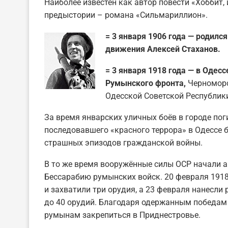
Наиболее известен как автор повести «Хоббит, 
предыстории – романа «Сильмариллион».
= 3 января 1906 года — родилс
движения Алексей Стаханов.
= 3 января 1918 года — в Одес
Румынского фронта,
Черноморс
Одесской Советской Республик
За время январских уличных боёв в городе поги
последовавшего «красного террора» в Одессе 
страшных эпизодов гражданской войны.
В то же время вооружённые силы ОСР начали 
Бессарабию румынских войск. 20 февраля 191
и захватили три орудия, а 23 февраля нанесл
до 40 орудий. Благодаря одержанным победам 
румынам закрепиться в Приднестровье.