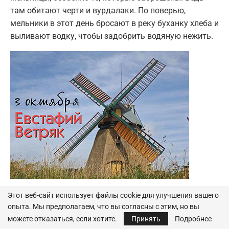
там обитают черти и вурдалаки. По поверью,
мельники в этот день бросают в реку буханку хлеба и
выливают водку, чтобы задобрить водяную нежить.
Также начинали сплавлять хлеб водным путем, пока
Этот веб-сайт использует файлы cookie для улучшения вашего
ветер дул в паруса, а реки не покрылись льдом.
опыта. Мы предполагаем, что вы согласны с этим, но вы
Иногда на Афстафия рубили позднюю капусту,
можете отказаться, если хотите.
Принять
Подробнее