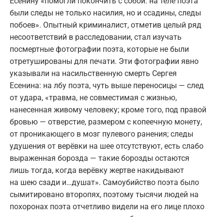
Есенину «помогли покончить с собой: на теле поэта
были следы не только насилия, но и ссадины, следы
побоев». Опытный криминалист, отметив целый ряд
несоответствий в расследовании, стал изучать
посмертные фотографии поэта, которые не были
отретушированы для печати. Эти фотографии явно
указывали на насильственную смерть Сергея
Есенина: на лбу поэта, чуть выше переносицы — след
от удара, «травма, не совместимая с жизнью,
нанесенная живому человеку; кроме того, под правой
бровью — отверстие, размером с копеечную монету,
от проникающего в мозг пулевого ранения; следы
удушения от верёвки на шее отсутствуют, есть слабо
выраженная борозда — такие борозды остаются
лишь тогда, когда верёвку жертве накидывают
на шею сзади и…душат». Самоубийство поэта было
сымитировано второпях, поэтому тысячи людей на
похоронах поэта отчетливо видели на его лице плохо