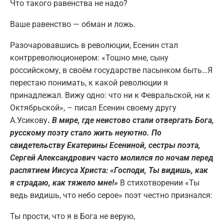
Что такого равенства не надо?
Ваше равенство — обман и ложь.
Разочаровавшись в революции, Есенин стал
контрреволюционером: «Тошно мне, сыну
российскому, в своём государстве пасынком быть…Я
перестаю понимать, к какой революции я
принадлежал. Вижу одно: что ни к Февральской, ни к
Октябрьской», – писал Есенин своему другу
А.Усикову
.
В мире, где неистово стали отвергать Бога,
русскому поэту стало жить неуютно. По
свидетельству Екатерины Есениной, сестры поэта,
Сергей Александрович часто молился по ночам перед
распятием Иисуса Христа: «Господи, Ты видишь, как
я страдаю, как тяжело мне!»
В стихотворении «Ты
ведь видишь, что небо серое» поэт честно признался:
Ты прости, что я в Бога не верую,